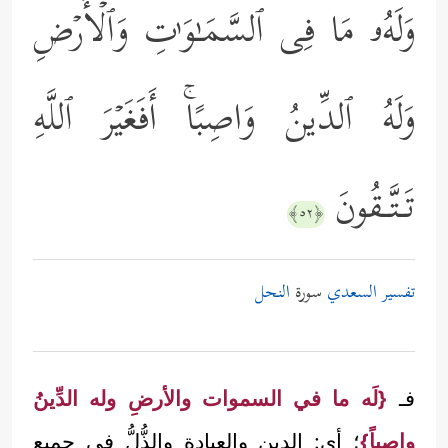
وَلَهُۥ مَا فِی ٱلسَّمَـٰوَ ٰ⁠تِ وَٱلۡأَرۡضِ
وَلَهُ ٱلدِّینُ وَاصِبًاۚ أَفَغَیۡرَ ٱللَّهِ
تَـتَّـقُونَ
﴿٥٢﴾
تفسير السعدي
سورة
النحل
فـ
{لَه ما في السموات والأرضِ وله الدِّينُ
واصِباً}
؛ أي: الدين والعبادة والذُّلُّ في جميع