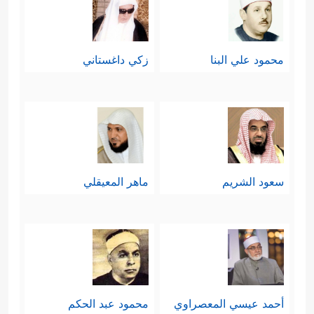
محمود علي البنا
زكي داغستاني
سعود الشريم
ماهر المعيقلي
أحمد عيسي المعصراوي
محمود عبد الحكم