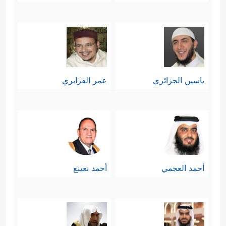
ياسين الجزائري
عمر القزابري
أحمد العجمي
أحمد نعينع