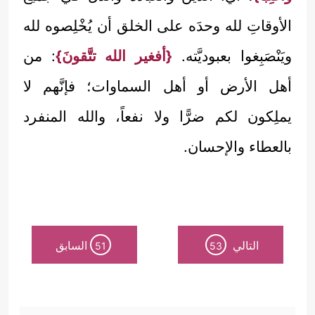
الأوقاتِ لله وحدَه على الخلق أن يُخْلِصوه لله
ويَنْصَبِغوا بعبوديَّته.
{أفغير الله تتَّقونَ}
: من
أهل الأرض أو أهل السماوات؛ فإنَّهم لا
يملِكون لكم ضرًّا ولا نفعاً، والله المنفرد
بالعطاء والإحسان.
التالي
السابق
51
53