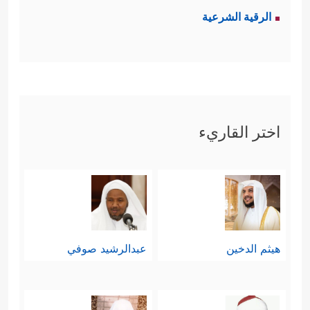
الرقية الشرعية
اختر القاريء
هيثم الدخين
عبدالرشيد صوفي