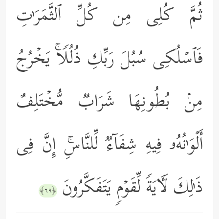
ثُمَّ كُلِی مِن كُلِّ ٱلثَّمَرَ ٰ⁠تِ
فَٱسۡلُكِی سُبُلَ رَبِّكِ ذُلُلࣰاۚ یَخۡرُجُ
مِنۢ بُطُونِهَا شَرَابࣱ مُّخۡتَلِفٌ
أَلۡوَ ٰ⁠نُهُۥ فِیهِ شِفَاۤءࣱ لِّلنَّاسِۚ إِنَّ فِی
ذَ ٰ⁠لِكَ لَـَٔایَةࣰ لِّقَوۡمࣲ یَتَفَكَّرُونَ
﴿٦٩﴾