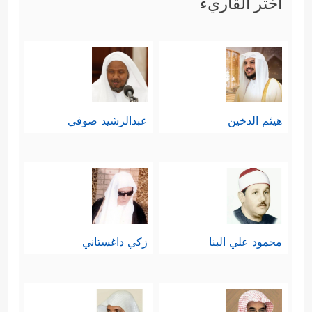
اختر القاريء
هيثم الدخين
عبدالرشيد صوفي
محمود علي البنا
زكي داغستاني