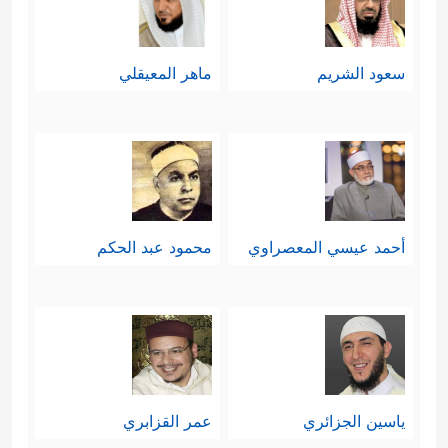
سعود الشريم
ماهر المعيقلي
أحمد عيسي المعصراوي
محمود عبد الحكم
ياسين الجزائري
عمر القزابري