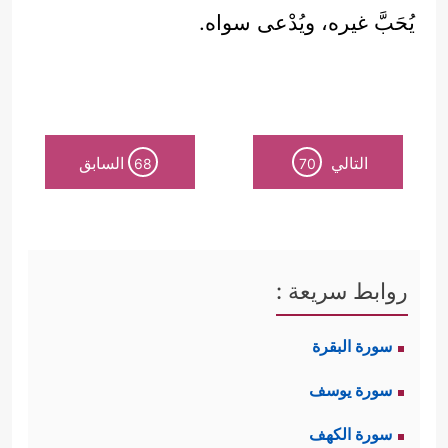
يُحَبَّ غيره، ويُدْعى سواه.
التالي
السابق
68
70
روابط سريعة :
سورة البقرة
سورة يوسف
سورة الكهف