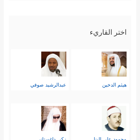
اختر القاريء
هيثم الدخين
عبدالرشيد صوفي
محمود علي البنا
زكي داغستاني