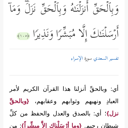
وَبِٱلۡحَقِّ أَنزَلۡنَـٰهُ وَبِٱلۡحَقِّ نَزَلَۗ وَمَاۤ
أَرۡسَلۡنَـٰكَ إِلَّا مُبَشِّرࣰا وَنَذِیرࣰا
﴿١٠٥﴾
تفسير السعدي
سورة
الإسراء
أي: وبالحقِّ أنزلنا هذا القرآن الكريم لأمر
العبادِ ونهيهم وثوابهم وعقابهم،
{وبالحقِّ
نزل}
؛ أي: بالصدق والعدل والحفظ من كلِّ
شيطان رجيم.
{وما أرْسَلْناك إلاَّ مبشِّراً}
: من