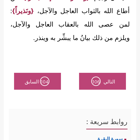
أطاع الله بالثواب العاجل والآجل،
{ونَذيراً}
:
لمن عصى الله بالعقاب العاجل والآجل،
ويلزم من ذلك بيانُ ما يبشِّر به وينذر.
التالي
السابق
104
106
روابط سريعة :
سورة البقرة