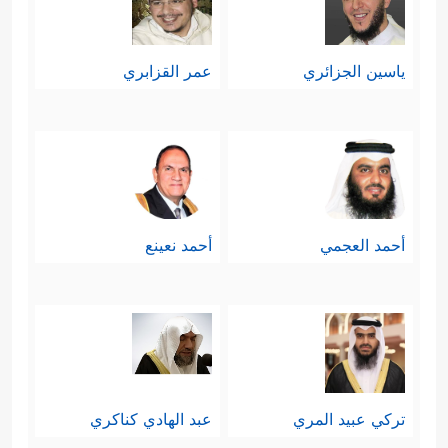
ياسين الجزائري
عمر القزابري
أحمد العجمي
أحمد نعينع
تركي عبيد المري
عبد الهادي كناكري