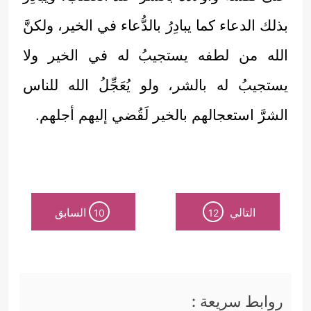
بذلك الدعاء كما يبادِرُ بالدُّعاء في الخير، ولكنَّ
الله من لطفه يستجيبُ له في الخير ولا
يستجيبُ له بالشر، ولو يُعَجِّلُ الله للناس
الشرَّ استعجالهم بالخير لَقُضي إليهم أجلهم.
التالي
السابق
10
12
روابط سريعة :