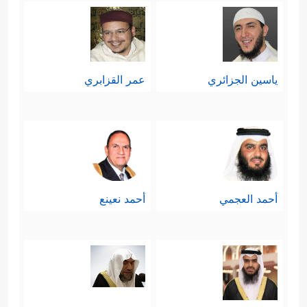
ياسين الجزائري
عمر القزابري
أحمد العجمي
أحمد نعينع