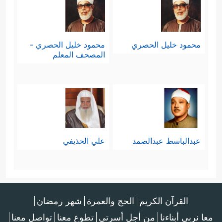
محمود خليل الحصري
محمود خليل الحصري -
المصحف المعلم
عبدالباسط عبدالصمد
علي الحذيفي
القرآن الكريم
الحج والعمرة
شهر رمضان
معا نربي أبناءنا
من أجل أسرتي
تطوع معنا
تواصل معنا