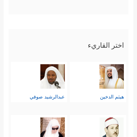
اختر القاريء
هيثم الدخين
عبدالرشيد صوفي