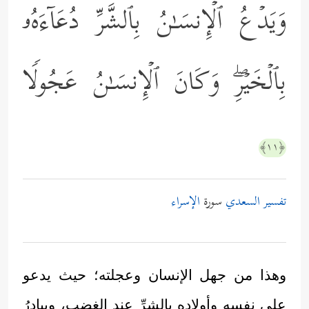
وَیَدۡعُ ٱلۡإِنسَـٰنُ بِٱلشَّرِّ دُعَاۤءَهُۥ
بِٱلۡخَیۡرِۖ وَكَانَ ٱلۡإِنسَـٰنُ عَجُولࣰا
﴿١١﴾
تفسير السعدي
سورة
الإسراء
وهذا من جهل الإنسان وعجلته؛ حيث يدعو
على نفسه وأولاده بالشرِّ عند الغضب، ويبادِرُ