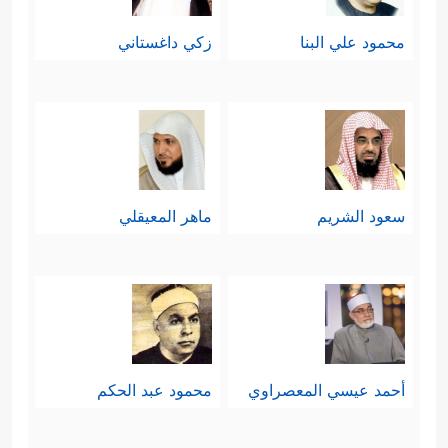
محمود علي البنا
زكي داغستاني
سعود الشريم
ماهر المعيقلي
أحمد عيسي المعصراوي
محمود عبد الحكم