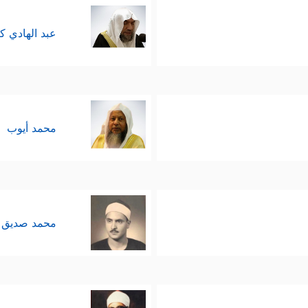
عبد الهادي ك
محمد أيوب
محمد صديق 