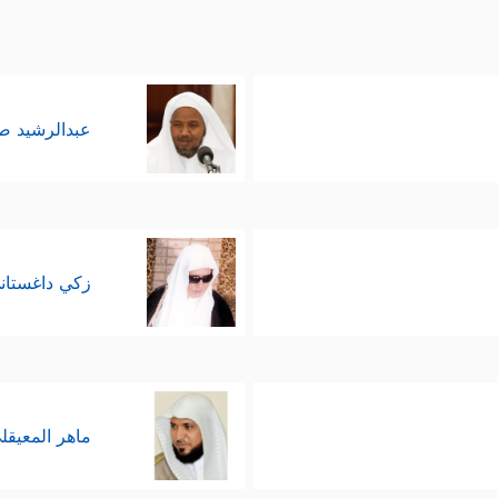
عبدالرشيد 
زكي داغستان
ماهر المعيقل