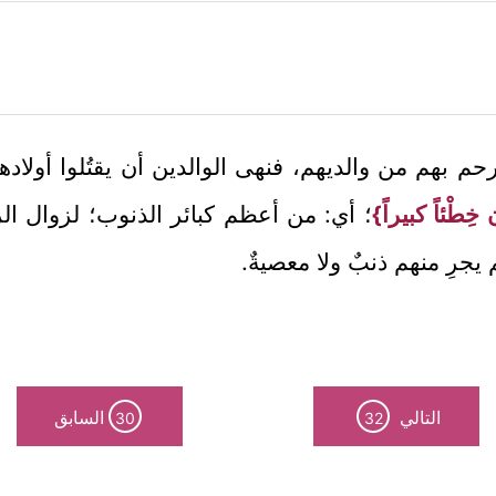
م بهم من والديهم، فنهى الوالدين أن يقتُلوا أولادهم 
 خِطْئاً كبيراً}
؛ أي: من أعظم كبائر الذنوب؛ لزوال ال
يجرِ منهم ذنبٌ ولا معصيةٌ.
التالي
السابق
30
32