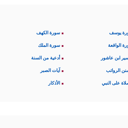
رة يوسف
سورة الكهف
ة الواقعة
سورة الملك
ير ابن عاشور
أدعية من السنة
نن الرواتب
آيات الصبر
لاة على النبي
الأذكار