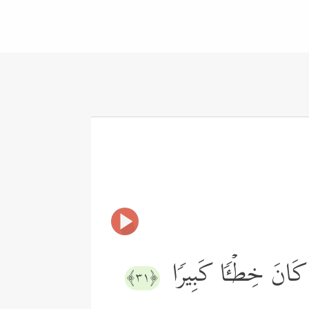
هُمۡ كَانَ خِطۡـࣰٔا كَبِیرࣰا
﴿٣١﴾