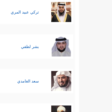
تركي عبيد المري
بشر لطفي
سعد الغامدي