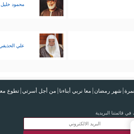
محمود خليل 
علي الحذيفي
عمرة
شهر رمضان
معا نربي أبناءنا
من أجل أسرتي
تطوع معن
في قائمتنا البريدية