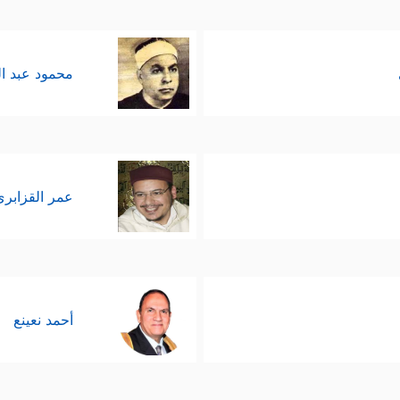
محمود عبد ا
عمر القزابري
أحمد نعينع