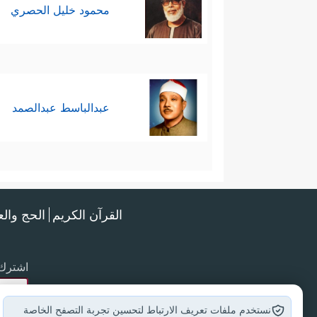
محمود خليل الحصري
عبدالباسط عبدالصمد
القرآن الكريم
الحج وال
اشترك 
نستخدم ملفات تعريف الارتباط لتحسين تجربة التصفح الخاصة