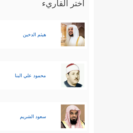
اختر القاريء
هيثم الدخين
محمود علي البنا
سعود الشريم