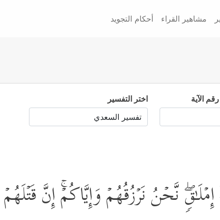
ر
مشاهير القراء
أحكام التجويد
رقم الآية
اختر التفسير
َ إِمۡلَـٰقࣲۖ نَّحۡنُ نَرۡزُقُهُمۡ وَإِیَّاكُمۡۚ إِنَّ قَتۡلَ