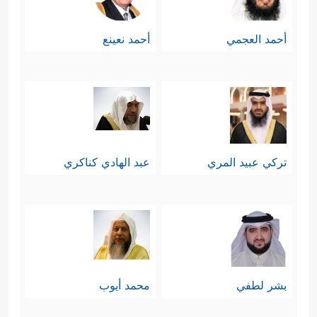
أحمد العجمي
أحمد نعينع
تركي عبيد المري
عبد الهادي كناكري
بشر لطفي
محمد أيوب