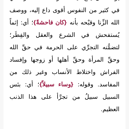
في كثير من النفوس أقوى داع إليه، ووصف
الله الزِّنا وقبْحه بأنه
{كان فاحشةً}
؛ أي: إثماً
يُستفحش في الشرع والعقل والفِطَر؛
لتضمُّنه التجرِّي على الحرمة في حقِّ الله
وحقِّ المرأة وحقِّ أهلها أو زوجها وإفساد
الفراش واختلاط الأنساب وغير ذلك من
المفاسد. وقوله:
{وساء سبيلاً}
؛ أي: بئس
السبيل سبيلُ من تجرَّأ على هذا الذنب
العظيم.