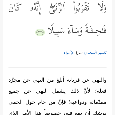
وَلَا تَقۡرَبُواْ ٱلزِّنَىٰۤۖ إِنَّهُۥ كَانَ
فَـٰحِشَةࣰ وَسَاۤءَ سَبِیلࣰا
﴿٣٢﴾
تفسير السعدي
سورة
الإسراء
والنهي عن قربانه أبلغ من النهي عن مجرَّد
فعله؛ لأنَّ ذلك يشمل النهي عن جميع
مقدّماته ودواعيه؛ فإنَّ من حام حول الحمى
يوشك أن يقع فيه، خصوصاً هذا الأمر الذي