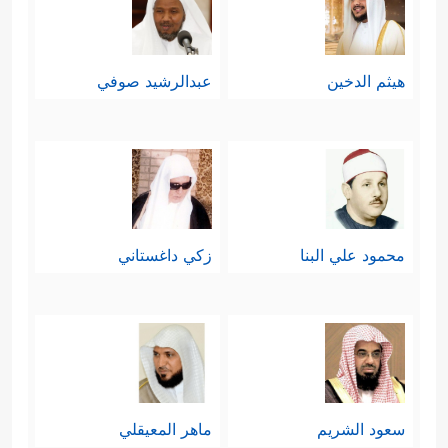
هيثم الدخين
عبدالرشيد صوفي
محمود علي البنا
زكي داغستاني
سعود الشريم
ماهر المعيقلي