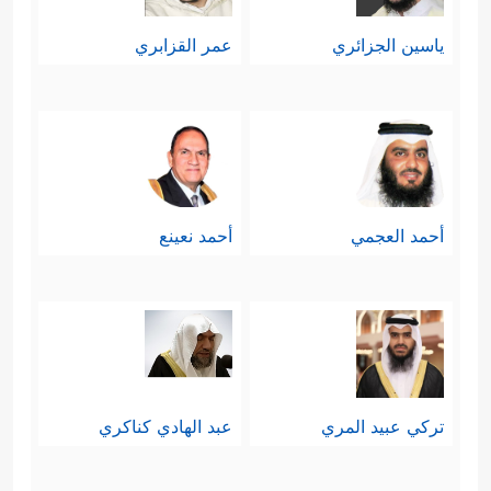
ياسين الجزائري
عمر القزابري
أحمد العجمي
أحمد نعينع
تركي عبيد المري
عبد الهادي كناكري