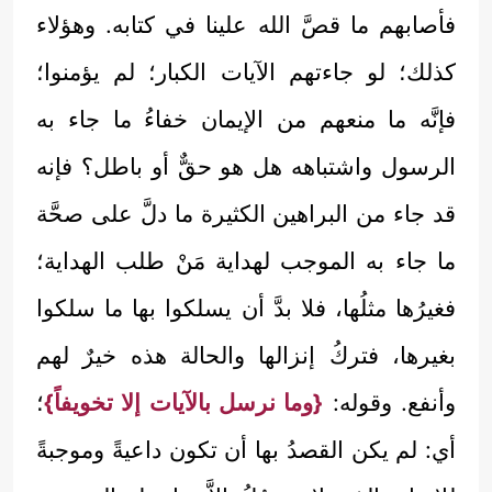
فأصابهم ما قصَّ الله علينا في كتابه. وهؤلاء
كذلك؛ لو جاءتهم الآيات الكبار؛ لم يؤمنوا؛
فإنَّه ما منعهم من الإيمان خفاءُ ما جاء به
الرسول واشتباهه هل هو حقٌّ أو باطل؟ فإنه
قد جاء من البراهين الكثيرة ما دلَّ على صحَّة
ما جاء به الموجب لهداية مَنْ طلب الهداية؛
فغيرُها مثلُها، فلا بدَّ أن يسلكوا بها ما سلكوا
بغيرها، فتركُ إنزالها والحالة هذه خيرٌ لهم
وأنفع. وقوله:
{وما نرسل بالآيات إلا تخويفاً}
؛
أي: لم يكن القصدُ بها أن تكون داعيةً وموجبةً