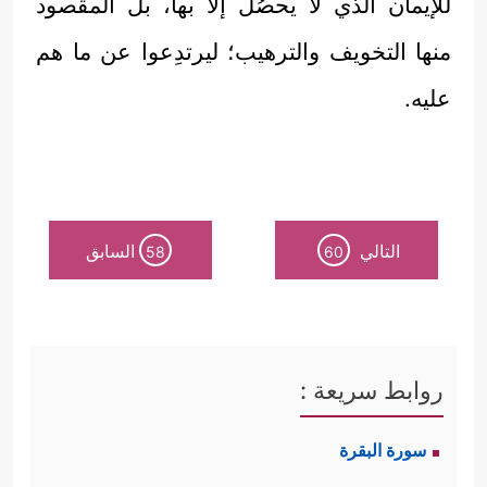
للإيمان الذي لا يحصُلُ إلاَّ بها، بل المقصود
منها التخويف والترهيب؛ ليرتدِعوا عن ما هم
عليه.
التالي
السابق
58
60
روابط سريعة :
سورة البقرة