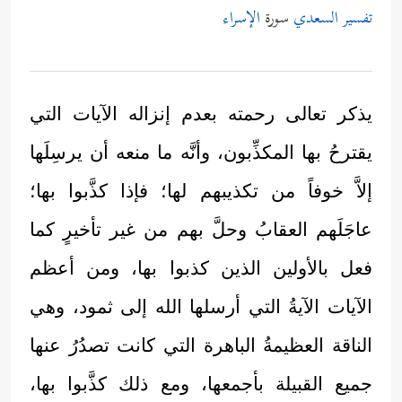
تفسير السعدي
سورة
الإسراء
يذكر تعالى رحمته بعدم إنزاله الآيات التي
يقترحُ بها المكذِّبون، وأنَّه ما منعه أن يرسِلَها
إلاَّ خوفاً من تكذيبهم لها؛ فإذا كذَّبوا بها؛
عاجَلَهم العقابُ وحلَّ بهم من غير تأخيرٍ كما
فعل بالأولين الذين كذبوا بها، ومن أعظم
الآيات الآيةُ التي أرسلها الله إلى ثمود، وهي
الناقة العظيمةُ الباهرة التي كانت تصدُرُ عنها
جميع القبيلة بأجمعها، ومع ذلك كذَّبوا بها،