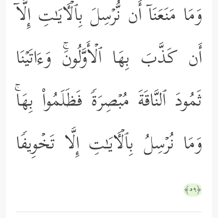
وَمَا مَنَعَنَاۤ أَن نُّرۡسِلَ بِٱلۡـَٔایَـٰتِ إِلَّاۤ
أَن كَذَّبَ بِهَا ٱلۡأَوَّلُونَۚ وَءَاتَیۡنَا
ثَمُودَ ٱلنَّاقَةَ مُبۡصِرَةࣰ فَظَلَمُواْ بِهَاۚ
وَمَا نُرۡسِلُ بِٱلۡـَٔایَـٰتِ إِلَّا تَخۡوِیفࣰا
﴿٥٩﴾