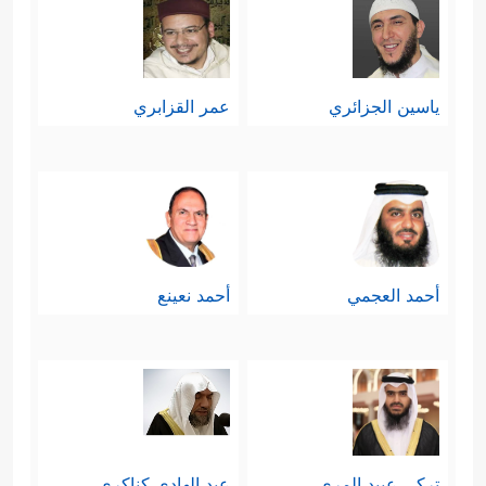
ياسين الجزائري
عمر القزابري
أحمد العجمي
أحمد نعينع
تركي عبيد المري
عبد الهادي كناكري