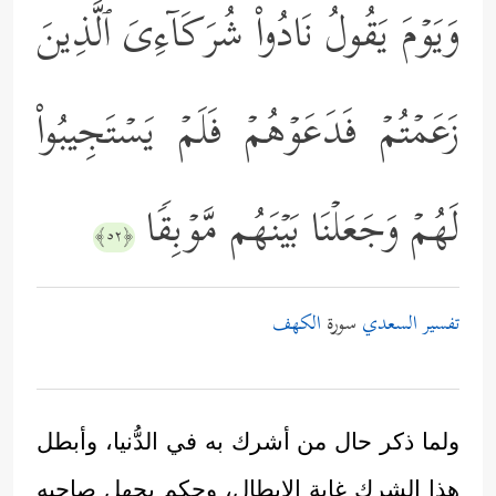
وَیَوۡمَ یَقُولُ نَادُواْ شُرَكَاۤءِیَ ٱلَّذِینَ
زَعَمۡتُمۡ فَدَعَوۡهُمۡ فَلَمۡ یَسۡتَجِیبُواْ
لَهُمۡ وَجَعَلۡنَا بَیۡنَهُم مَّوۡبِقࣰا
﴿٥٢﴾
تفسير السعدي
سورة
الكهف
ولما ذكر حال من أشرك به في الدُّنيا، وأبطل
هذا الشرك غاية الإبطال، وحكم بجهل صاحبه