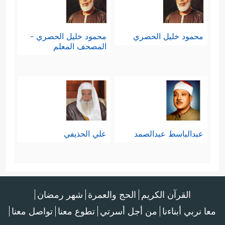
محمود خليل الحصري
محمود خليل الحصري -
المصحف المعلم
عبدالباسط عبدالصمد
علي الحذيفي
القرآن الكريم
الحج والعمرة
شهر رمضان
معا نربي أبناءنا
من أجل أسرتي
تطوع معنا
تواصل معنا