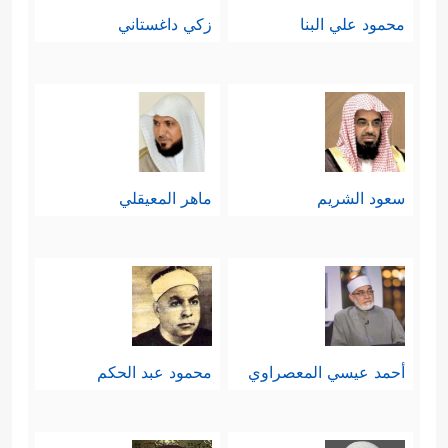
محمود علي البنا
زكي داغستاني
سعود الشريم
ماهر المعيقلي
أحمد عيسي المعصراوي
محمود عبد الحكم