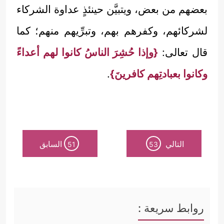
بعضهم من بعض، ويتبيَّن حينئذٍ عداوة الشركاء
لشركائهم، وكفرهم بهم، وتبرِّيهم منهم؛ كما
قال تعالى:
{وإذا حُشِرَ الناسُ كانوا لهم أعداءً
وكانوا بعبادتِهم كافرينَ}
.
التالي
السابق
51
53
روابط سريعة :