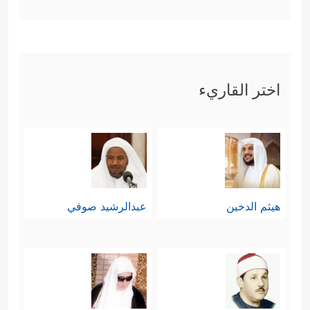
اختر القاريء
هيثم الدخين
عبدالرشيد صوفي