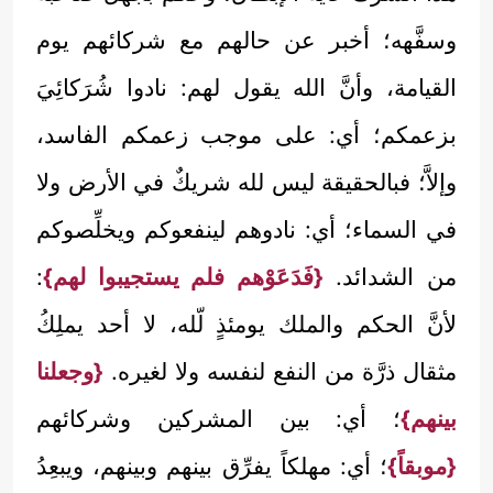
وسفَّهه؛ أخبر عن حالهم مع شركائهم يوم
القيامة، وأنَّ الله يقول لهم: نادوا شُرَكائِيَ
بزعمكم؛ أي: على موجب زعمكم الفاسد،
وإلاَّ؛ فبالحقيقة ليس لله شريكٌ في الأرض ولا
في السماء؛ أي: نادوهم لينفعوكم ويخلِّصوكم
من الشدائد.
{فَدَعَوْهم فلم يستجيبوا لهم}
:
لأنَّ الحكم والملك يومئذٍ لّله، لا أحد يملِكُ
مثقال ذرَّة من النفع لنفسه ولا لغيره.
{وجعلنا
بينهم}
؛ أي: بين المشركين وشركائهم
{موبقاً}
؛ أي: مهلكاً يفرِّق بينهم وبينهم، ويبعِدُ