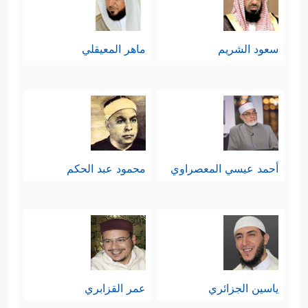
سعود الشريم
ماهر المعيقلي
أحمد عيسي المعصراوي
محمود عبد الحكم
ياسين الجزائري
عمر القزابري