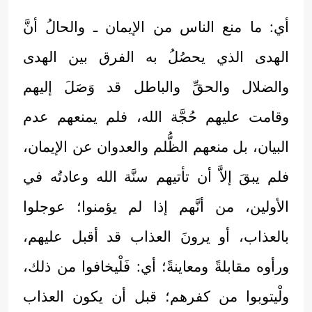
أي: ما منع الناس من الإيمان ـ والحالُ أنَّ
الهدى الذي يحصُلُ به الفرق بين الهدى
والضلال والحقِّ والباطل قد وَصَلَ إليهم
وقامت عليهم حُجَّة الله، فلم يمنعهم عدم
البيان، بل منعهم الظُّلم والعدوان عن الإيمان،
فلم يبقَ إلاَّ أن تأتيهم سنَّة الله وعادتُه في
الأولين، من أنَّهم إذا لم يؤمنوا؛ عوجلوا
بالعذاب، أو يرونَ العذاب قد أقبل عليهم،
ورأوه مقابلةً ومعاينةً؛ أي: فَلْيخافوا من ذلك،
ولْيتوبوا من كفرهم؛ قبل أن يكون العذاب