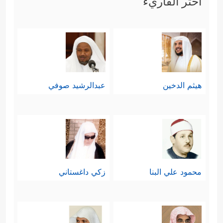
اختر القاريء
هيثم الدخين
عبدالرشيد صوفي
محمود علي البنا
زكي داغستاني