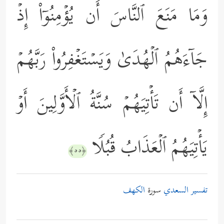
وَمَا مَنَعَ ٱلنَّاسَ أَن یُؤۡمِنُوۤاْ إِذۡ
جَاۤءَهُمُ ٱلۡهُدَىٰ وَیَسۡتَغۡفِرُواْ رَبَّهُمۡ
إِلَّاۤ أَن تَأۡتِیَهُمۡ سُنَّةُ ٱلۡأَوَّلِینَ أَوۡ
یَأۡتِیَهُمُ ٱلۡعَذَابُ قُبُلࣰا
﴿٥٥﴾
تفسير السعدي
سورة
الكهف