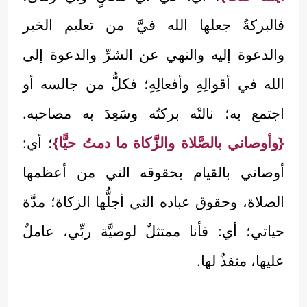
فالبركةُ جعلها الله فيَّ من تعليم الخير
والدعوة إليه والنهي عن الشرِّ والدعوة إلى
الله في أقوالِهِ وأفعالِهِ؛ فكلُّ من جالسه أو
اجتمع به؛ نالتْه بركتُه وسَعِدَ به مصاحبه.
{وأوصاني بالصَّلاة والزَّكاة ما دمتُ حيًّا}
؛ أي:
أوصاني بالقيام بحقوقه التي من أعظمها
الصلاة، وحقوق عباده التي أجلُّها الزكاة؛ مدَّة
حياتي؛ أي: فأنا ممتثلٌ لوصيَّة ربِّي، عاملٌ
عليها، منفذٌ لها.