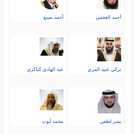
أحمد العجمي
أحمد نعينع
تركي عبيد المري
عبد الهادي كناكري
بشر لطفي
محمد أيوب