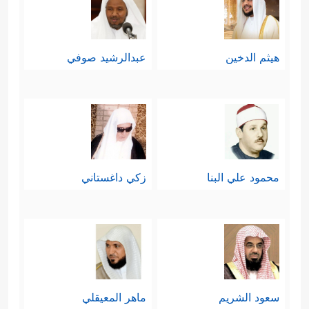
هيثم الدخين
عبدالرشيد صوفي
محمود علي البنا
زكي داغستاني
سعود الشريم
ماهر المعيقلي