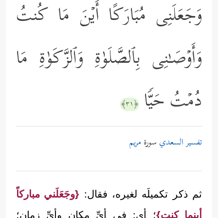
وَجَعَلَنِی مُبَارَكًا أَیۡنَ مَا كُنتُ
وَأَوۡصَـٰنِی بِٱلصَّلَوٰةِ وَٱلزَّكَوٰةِ مَا
دُمۡتُ حَیࣰّا
﴿٣١﴾
تفسير السعدي
سورة
مريم
ثم ذكر تكميلَه لغيره، فقال:
{وجَعَلَني مباركاً
أينما كنت}
؛ أي: في أيِّ مكانٍ وأيِّ زمان؛