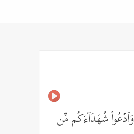
ِۦ وَٱدۡعُواْ شُهَدَاۤءَكُم مِّن