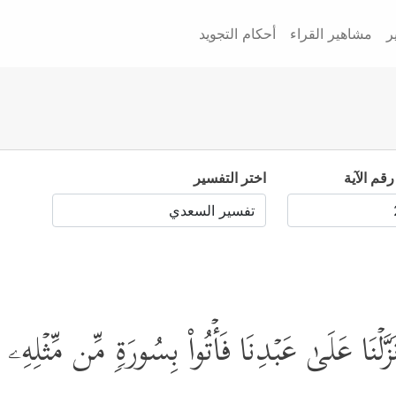
ر
مشاهير القراء
أحكام التجويد
رقم الآية
اختر التفسير
لۡنَا عَلَىٰ عَبۡدِنَا فَأۡتُواْ بِسُورَةࣲ مِّن مِّثۡلِه