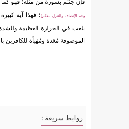
فإن جئتم بسورة من مثله؛ فهو كما 
؛ فهذا آية كبيرة
وجه الإنصاف والتنزل معكم]
بلغت في الحرارة العظيمة والشدة، أ
الموصوفة مُعَدة ومُهَيأة للكافرين ب
روابط سريعة :