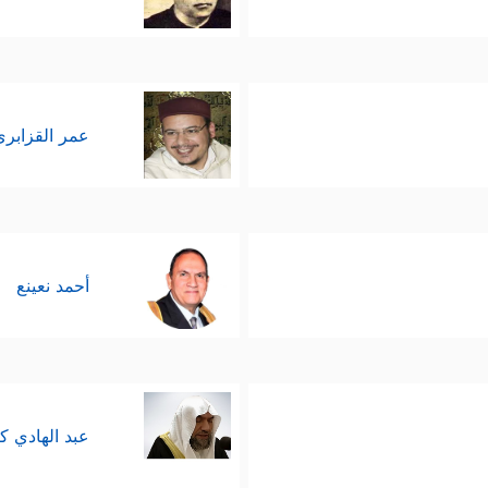
عمر القزابري
أحمد نعينع
عبد الهادي ك