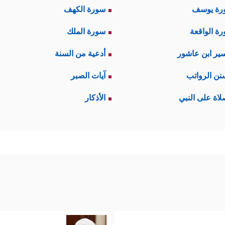
رة يوسف
سورة الكهف
ة الواقعة
سورة الملك
ير ابن عاشور
أدعية من السنة
نن الرواتب
آيات الصبر
لاة على النبي
الأذكار