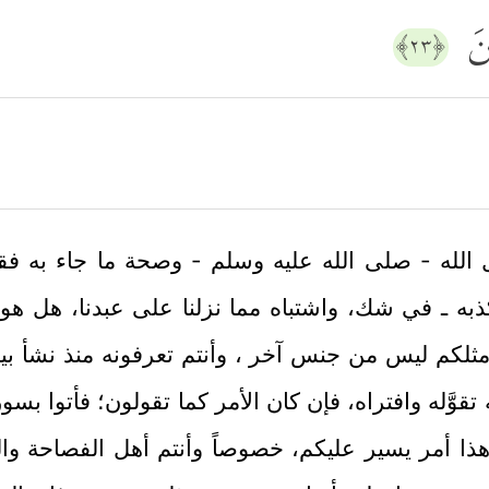
ینَ
﴿٢٣﴾
له - صلى الله عليه وسلم - وصحة ما جاء به فقال:
به ـ في شك، واشتباه مما نزلنا على عبدنا، هل هو ح
 مثلكم ليس من جنس آخر ، وأنتم تعرفونه منذ نشأ بينك
 تقوَّله وافتراه، فإن كان الأمر كما تقولون؛ فأتوا ب
ذا أمر يسير عليكم، خصوصاً وأنتم أهل الفصاحة وال