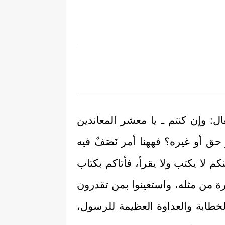
 وإن كنتم ـ يا معشر المعاندين
ق أو غيره؟ فههنا أمر نَصَفٌ فيه
م لا يكتب ولا يقرأ، فأتاكم بكتاب
سورة من مثله، واستعينوا بمن تقدرون
خطابة والعداوة العظيمة للرسول،