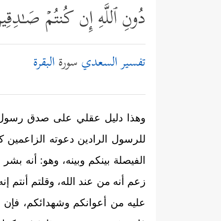
دُونِ ٱللَّهِ إِن كُنتُمۡ صَـٰدِقِ
تفسير السعدي
سورة
البقرة
وهذا دليل عقلي على صدق رسول ال
للرسول الرادين دعوته الزاعمين كذ
الفيصلة بينكم وبينه، وهو: أنه بشر
زعم أنه من عند الله، وقلتم أنتم إنه
عليه من أعوانكم وشهدائكم، فإن ه