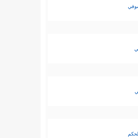
صوفي
ي
ي
لحكم