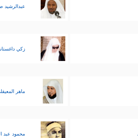
عبدالرشيد 
زكي داغستان
ماهر المعيقل
محمود عبد ا