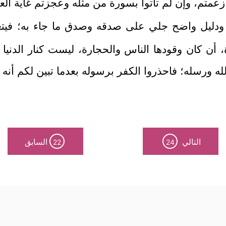
زعمتم، وإن لم تأتوا بسورة من مثله وعجزتم غاية ال
 ودليل واضح جلي على صدقه وصدق ما جاء به؛ فيتعين 
ن كان وقودها الناس والحجارة، ليست كنار الدنيا التي 
الله ورسله؛ فاحذروا الكفر برسوله بعدما تبين لكم أنه
التالي
السابق
22
24