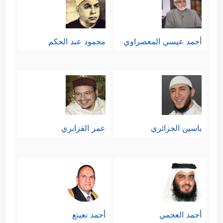
أحمد عيسي المعصراوي
محمود عبد الحكم
ياسين الجزائري
عمر القزابري
أحمد العجمي
أحمد نعينع