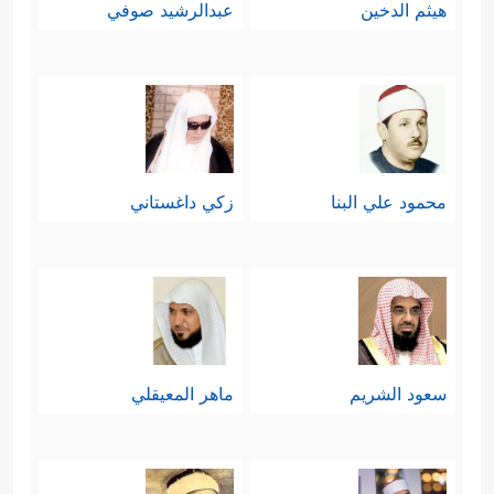
هيثم الدخين
عبدالرشيد صوفي
محمود علي البنا
زكي داغستاني
سعود الشريم
ماهر المعيقلي