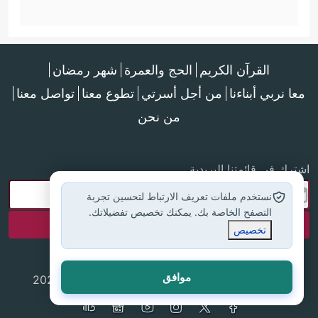
القرآن الكريم
الحج والعمرة
شهر رمضان
معا نربي أبناءنا
من أجل أسرتي
تطوع معنا
تواصل معنا
من نحن
اشترك في قائمتنا البريدية
نستخدم ملفات تعريف الارتباط لتحسين تجربة
التصفح الخاصة بك. يمكنك تخصيص تفضيلاتك.
تخصيص
موافق
جميع الحقوق محفوظة لموقع إسلام أون لاين © 2025