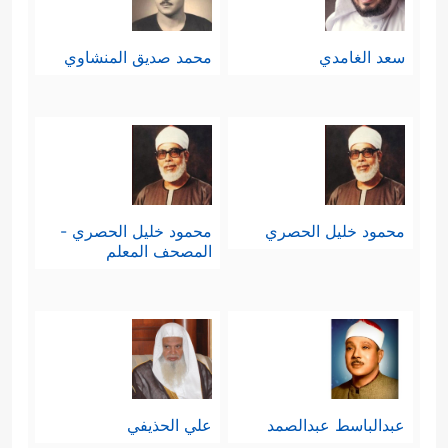
سعد الغامدي
محمد صديق المنشاوي
محمود خليل الحصري
محمود خليل الحصري -
المصحف المعلم
عبدالباسط عبدالصمد
علي الحذيفي