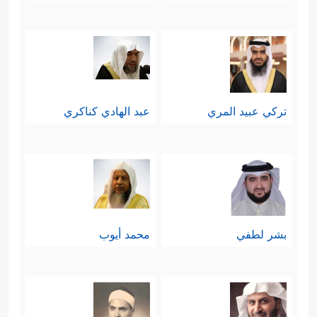
تركي عبيد المري
عبد الهادي كناكري
بشر لطفي
محمد أيوب