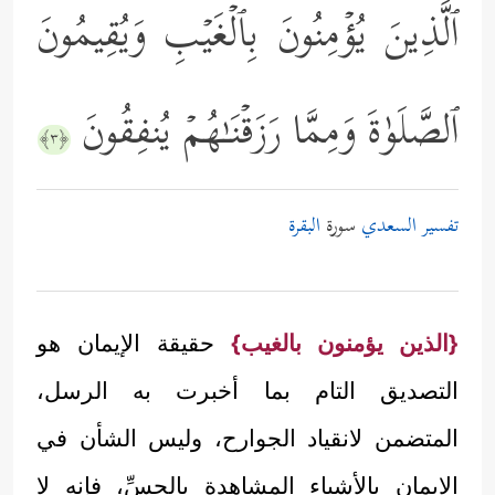
ٱلَّذِینَ یُؤۡمِنُونَ بِٱلۡغَیۡبِ وَیُقِیمُونَ
ٱلصَّلَوٰةَ وَمِمَّا رَزَقۡنَـٰهُمۡ یُنفِقُونَ
﴿٣﴾
تفسير السعدي
سورة
البقرة
{الذين يؤمنون بالغيب}
حقيقة الإيمان هو
التصديق التام بما أخبرت به الرسل،
المتضمن لانقياد الجوارح، وليس الشأن في
الإيمان بالأشياء المشاهدة بالحسِّ، فإنه لا