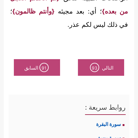
من بعده}
؛ أي: بعد مجيئه
{وأنتم ظالمون}
؛
في ذلك ليس لكم عذر.
التالي
السابق
91
93
روابط سريعة :
سورة البقرة
سورة يوسف