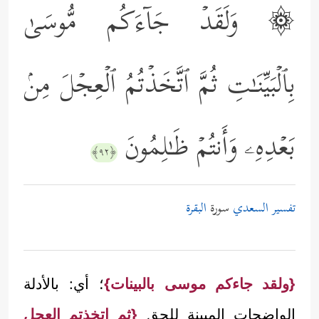
۞ وَلَقَدۡ جَاۤءَكُم مُّوسَىٰ
بِٱلۡبَیِّنَـٰتِ ثُمَّ ٱتَّخَذۡتُمُ ٱلۡعِجۡلَ مِنۢ
بَعۡدِهِۦ وَأَنتُمۡ ظَـٰلِمُونَ
﴿٩٢﴾
تفسير السعدي
سورة
البقرة
{ولقد جاءكم موسى بالبينات}
؛ أي: بالأدلة
الواضحات المبينة للحق
{ثم اتخذتم العجل