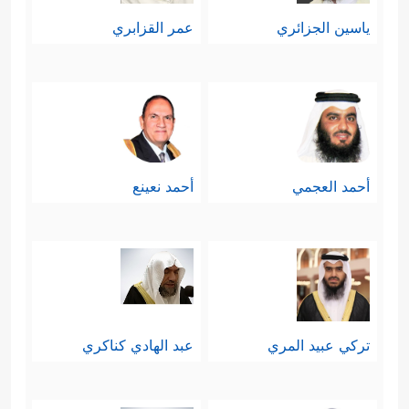
ياسين الجزائري
عمر القزابري
أحمد العجمي
أحمد نعينع
تركي عبيد المري
عبد الهادي كناكري