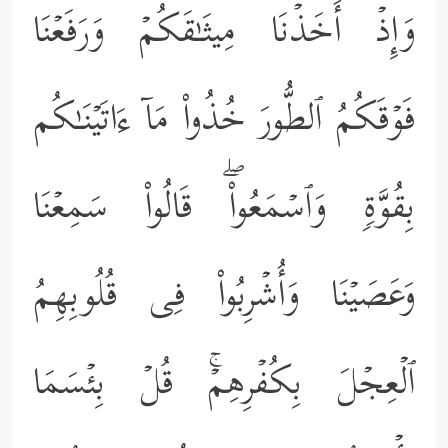
وَإِذۡ أَخَذۡنَا مِیثَـٰقَكُمۡ وَرَفَعۡنَا
فَوۡقَكُمُ ٱلطُّورَ خُذُواْ مَاۤ ءَاتَیۡنَـٰكُم
بِقُوَّةࣲ وَٱسۡمَعُواْۖ قَالُواْ سَمِعۡنَا
وَعَصَیۡنَا وَأُشۡرِبُواْ فِی قُلُوبِهِمُ
ٱلۡعِجۡلَ بِكُفۡرِهِمۡۚ قُلۡ بِئۡسَمَا