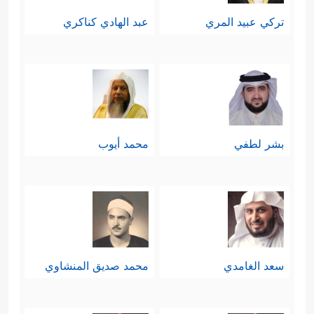
تركي عبيد المري
عبد الهادي كناكري
بشر لطفي
محمد أيوب
سعد الغامدي
محمد صديق المنشاوي