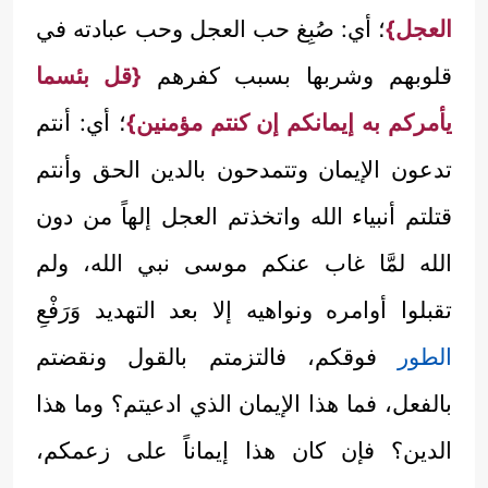
العجل}
؛ أي: صُبِغ حب العجل وحب عبادته في
قلوبهم وشربها بسبب كفرهم
{قل بئسما
يأمركم به إيمانكم إن كنتم مؤمنين}
؛ أي: أنتم
تدعون الإيمان وتتمدحون بالدين الحق وأنتم
قتلتم أنبياء الله واتخذتم العجل إلهاً من دون
الله لمَّا غاب عنكم موسى نبي الله، ولم
تقبلوا أوامره ونواهيه إلا بعد التهديد وَرَفْعِ
الطور
فوقكم، فالتزمتم بالقول ونقضتم
بالفعل، فما هذا الإيمان الذي ادعيتم؟ وما هذا
الدين؟ فإن كان هذا إيماناً على زعمكم،