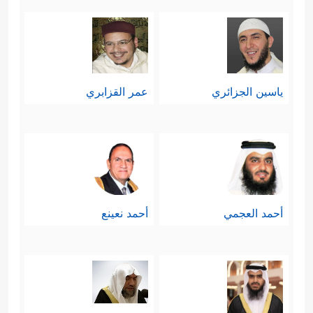
ياسين الجزائري
عمر القزابري
أحمد العجمي
أحمد نعينع