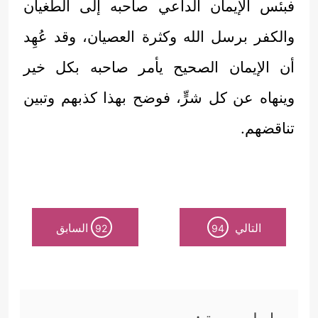
فبئس الإيمان الداعي صاحبه إلى الطغيان
والكفر برسل الله وكثرة العصيان، وقد عُهِد
أن الإيمان الصحيح يأمر صاحبه بكل خير
وينهاه عن كل شرٍّ، فوضح بهذا كذبهم وتبين
تناقضهم.
التالي
السابق
92
94