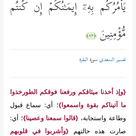
یَأۡمُرُكُم بِهِۦۤ إِیمَـٰنُكُمۡ إِن كُنتُم
مُّؤۡمِنِینَ
﴿٩٣﴾
تفسير السعدي
سورة
البقرة
{وإذ أخذنا ميثاقكم ورفعنا فوقكم الطورخذوا
ما آتيناكم بقوة واسمعوا}
؛ أي: سماع قبول
وطاعة واستجابة،
{قالوا سمعنا وعصينا}
؛ أي:
صارت هذه حالتهم
{وأشربوا في قلوبهم