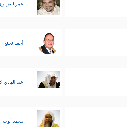
عمر القزابري
أحمد نعينع
عبد الهادي ك
محمد أيوب