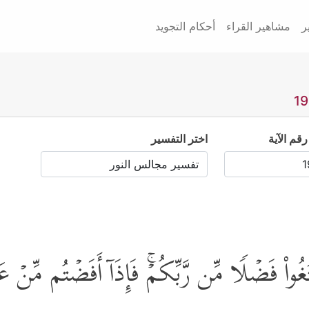
ر
مشاهير القراء
أحكام التجويد
رقم الآية
اختر التفسير
واْ فَضۡلࣰا مِّن رَّبِّكُمۡۚ فَإِذَاۤ أَفَضۡتُم مِّنۡ عَر