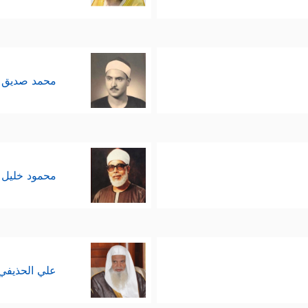
محمد صديق 
محمود خليل 
علي الحذيفي