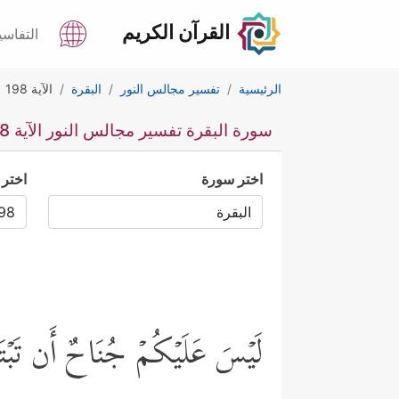
القرآن الكريم
التفاسي
الرئيسية
تفسير مجالس النور
البقرة
الآية 198
سورة البقرة تفسير مجالس النور الآية 198
اختر سورة
اختر 
لَیۡسَ عَلَیۡكُمۡ جُنَاحٌ أَن تَبۡتَغُ