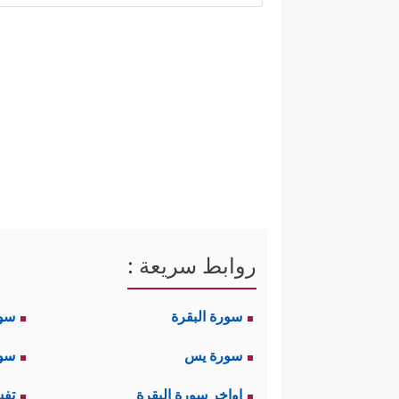
﴿وَأَتِمُّواْ ٱلۡحَجَّ وَٱ
أولًا: الحج لله وحده
أو المكانيّة والتي تنتشر في الدي
الوقوف بعرفات دعاء لغير الله، ف
بالتلبية: «لَبَّيْكَ اللَّهُمَّ لَبَّيْكَ، لَبَّيْكَ 
من أذكار ليس فيها سوى التوحيد 
روابط سريعة :
﴿فَفِدۡ
ثانيًا: للتكافل مكانه في الحج
سورة البقرة
سو
ما يُقدَّم للحجِّ من نَعَمٍ لتنح
سورة يس
سور
دليل على العبادة الخالصة لله ـ ل
اواخر سورة البقرة
تفس