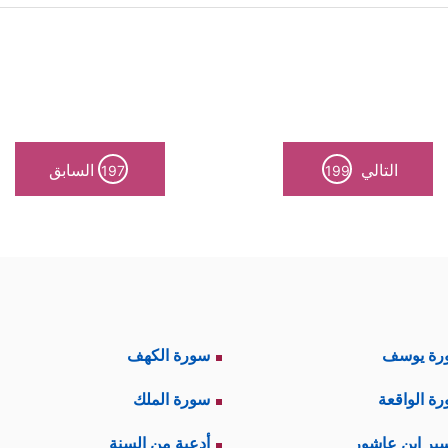
لۡعُمۡرَةَ لِلَّهِ﴾
وهكذا هي كلُّ العبادات، وفي هذا دفْع لشبه
انات الأخرى، وهذا ما تؤكّده مناسك الحج العمليَّة، 
اسم الله وحده هو الذي يُقصد بالعبادة صلاةً وطوافً
التالي
السابق
197
199
﴿ ﴾
﴿اللهُ 
لَا شَرِيْكَ لَكَ لَبَّيْكَ ...»
، ويختم بتكبير الأضحى:
الخالص.
یَةࣱ مِّن صِیَامٍ أَوۡ صَدَقَةٍ أَوۡ نُسُكࣲۚ فَإِذَاۤ أَمِنتُمۡ فَمَن تَمَتَّعَ بِٱلۡعُمۡرَةِ إِلَى ٱل
رة يوسف
سورة الكهف
ر هناك ويأكل منها الناس، وكذا النُّسُك، والصدقة إطعا
ة الواقعة
سورة الملك
ا تنفصل عن البرِّ والإحسان إلى الآخرين.
ير ابن عاشور
أدعية من السنة