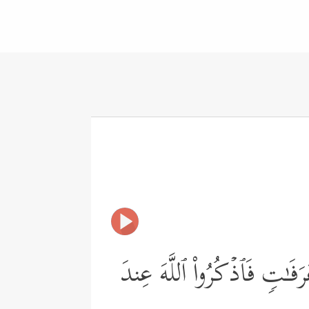
َفَـٰتࣲ فَٱذۡكُرُواْ ٱللَّهَ عِندَ