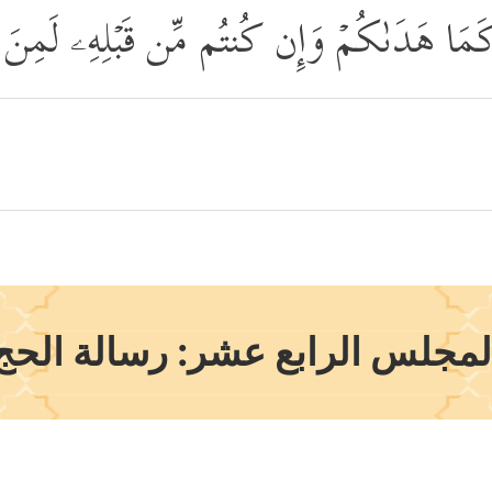
 كَمَا هَدَىٰكُمۡ وَإِن كُنتُم مِّن قَبۡلِهِۦ لَمِنَ 
لمجلس الرابع عشر: رسالة الحج