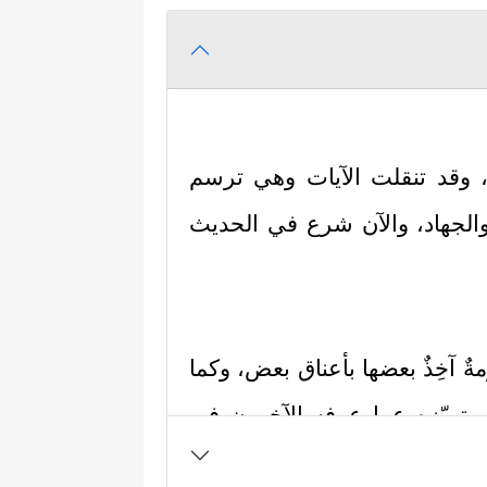
، وقد تنقلت الآيات وهي ترسم
والجهاد، والآن شرع في الحديث
ةٌ آخِذٌ بعضها بأعناق بعض، وكما
ي تميّزه عما عرفه الآخرون في