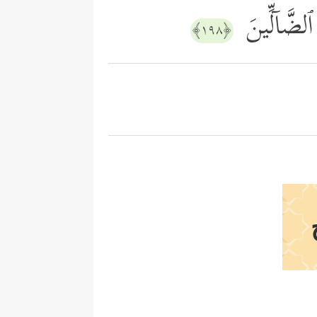
ٱلضَّاۤلِّینَ
﴿١٩٨﴾