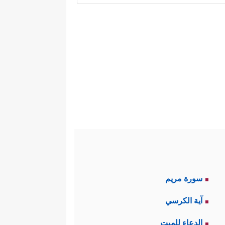
ة الشرك بعبادة الرموز البشرية
فليس هناك في الطواف أو السعي أو
ا وذكرًا ودعاءً، والحاجُّ يقدم
أكبر، اللهُ أكبر﴾
، وهما وكلُّ ما بينهما
ۡحَجِّ فَمَا ٱسۡتَیۡسَرَ مِنَ ٱلۡهَدۡیِ﴾
والهَدْيُ هو
سورة مريم
م من غير الذبح، وجعلهما في الحج
آية الكرسي
الدعاء للميت