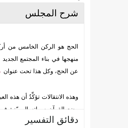
شرح المجلس
الحج هو الركن الخامس من أركا
منهجها في بناء المجتمع الجديد
﴿ا
عن الحج، وكل هذا تحت عنوان
وهذه الانتقالات تؤكِّدُ أن هذه ا
وضع القرآن سماته المميّزة في 
دقائق التفسير
زياراتهم ومناسباتهم الدينيّة: