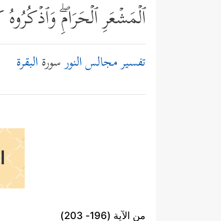
ٱلۡمَشۡعَرِ ٱلۡحَرَامِۖ وَٱذۡكُرُوهُ
تفسير مجالس النور
سورة
البقرة
ا
من الآية (196- 203)