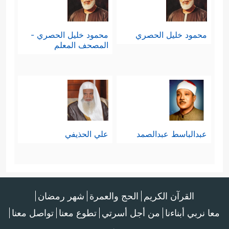
شهريّة، وهي فترة كافية كذلك للتأكد من
وجود قرار مدروس بالطلاق.
محمود خليل الحصري
محمود خليل الحصري -
المصحف المعلم
ثالثًا: التنفير من الطلاق أصلًا، ودفعه ما
كان إلى ذلك سبيل، وهو مظنَّة الإثم
والحرج لما يترتّب عليه من ضرر بحقِّ
الزوجة وأولادها، بل وبحقِّ الزوج أيضًا
عبدالباسط عبدالصمد
علي الحذيفي
﴿لَّا جُنَاحَ عَلَیۡكُمۡ إِن طَلَّقۡتُمُ ٱلنِّسَاۤءَ مَا لَمۡ تَمَسُّوهُنَّ
أَوۡ تَفۡرِضُواْ لَهُنَّ فَرِیضَةࣰۚ﴾
إشارة إلى مظنة
القرآن الكريم
الحج والعمرة
شهر رمضان
الجناح، وهو هنا الإثم في حالة تأكيد
معا نربي أبناءنا
من أجل أسرتي
تطوع معنا
تواصل معنا
العقد بتسمية المهر أو بالجماع.