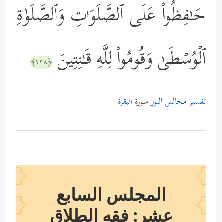
حَـٰفِظُواْ عَلَى ٱلصَّلَوَ ٰ⁠تِ وَٱلصَّلَوٰةِ
ٱلۡوُسۡطَىٰ وَقُومُواْ لِلَّهِ قَـٰنِتِینَ
﴿٢٣٨﴾
تفسير مجالس النور
سورة
البقرة
المجلس السابع
عشر: فقه الطلاق