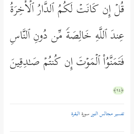
قُلۡ إِن كَانَتۡ لَكُمُ ٱلدَّارُ ٱلۡأَخِرَةُ
عِندَ ٱللَّهِ خَالِصَةࣰ مِّن دُونِ ٱلنَّاسِ
فَتَمَنَّوُاْ ٱلۡمَوۡتَ إِن كُنتُمۡ صَـٰدِقِینَ
﴿٩٤﴾
تفسير مجالس النور
سورة
البقرة