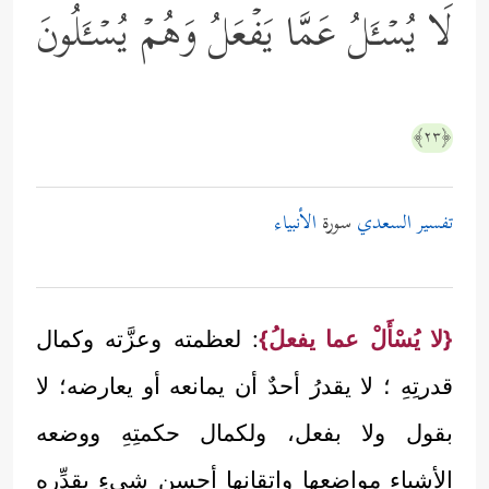
لَا یُسۡـَٔلُ عَمَّا یَفۡعَلُ وَهُمۡ یُسۡـَٔلُونَ
﴿٢٣﴾
تفسير السعدي
سورة
الأنبياء
{لا يُسْأَلْ عما يفعلُ}
: لعظمته وعزَّته وكمال
قدرتِهِ ؛ لا يقدرُ أحدٌ أن يمانعه أو يعارضه؛ لا
بقول ولا بفعل، ولكمال حكمتِهِ ووضعه
الأشياء مواضعها وإتقانها أحسن شيءٍ يقدِّره