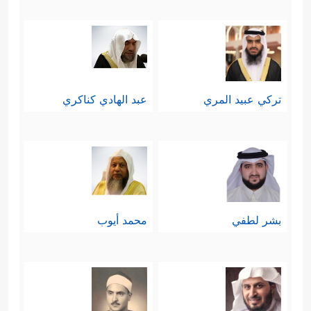
تركي عبيد المري
عبد الهادي كناكري
بشر لطفي
محمد أيوب