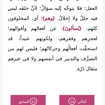
العقل؛ فلا يتوجَّه إليه سؤالٌ؛ لأنَّ خلقَه ليس
فيه خللٌ ولا إخلالٌ.
{وهم}
؛ أي: المخلوقون
كلهم،
{يُسألونَ}
: عن أفعالهم وأقوالهم؛
لعجزِهم وفقرِهم، ولكونِهم عبيداً، قد
استحقَّت أفعالُهم وحركاتُهم؛ فليس لهم من
التصرُّف والتدبير في أنفسهم ولا في غيرهم
مثقال ذرَّة.
التالي
السابق
22
24