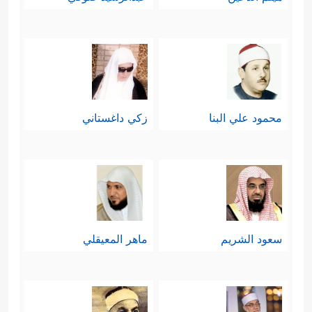
محمود علي البنا
زكي داغستاني
سعود الشريم
ماهر المعيقلي