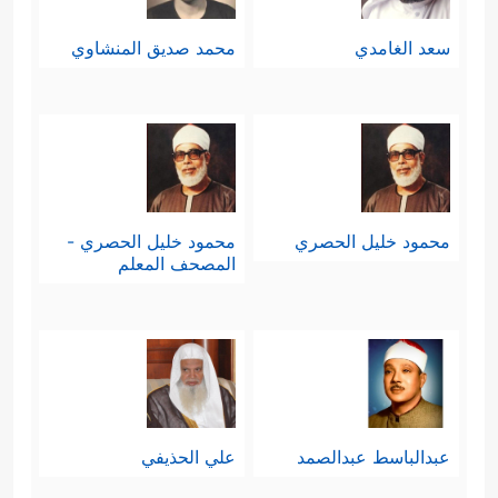
سعد الغامدي
محمد صديق المنشاوي
محمود خليل الحصري
محمود خليل الحصري -
المصحف المعلم
عبدالباسط عبدالصمد
علي الحذيفي