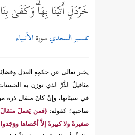
خَرۡدَلٍ أَتَیۡنَا بِهَاۗ وَكَفَىٰ بِن
تفسير السعدي
سورة
الأنبياء
يخبر تعالى عن حكمِهِ العدل وقضائِهِ ا
مثاقيلُ الذَّرِّ الذي توزن به الحسن
في سيئاتها، وإنْ كانَ مثقال ذرة من
صاحبها؛ كقوله:
{فمن يَعملَ مثقالَ ذر
صغيرةً ولا كبيرةً إلاَّ أحْصاها ووَجَدوا