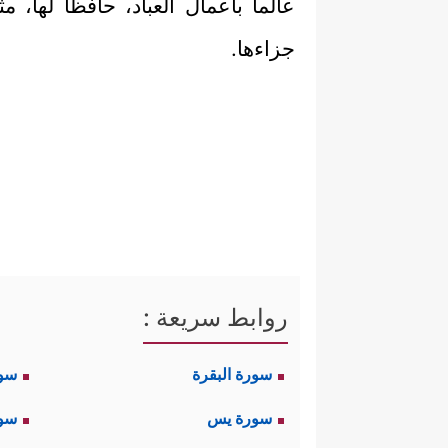
عالماً بأعمال العباد، حافظاً لها، م
جزاءها.
روابط سريعة :
سورة البقرة
سو
سورة يس
سور