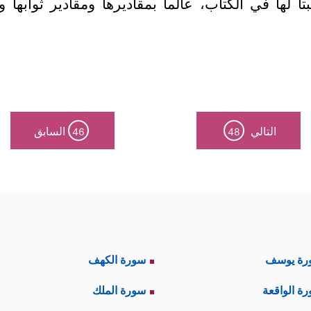
ثبتاً لها في الكتاب، عالماً بمقاديرها ومقادير ثوابها
التالي
السابق
46
48
رة يوسف
سورة الكهف
ة الواقعة
سورة الملك