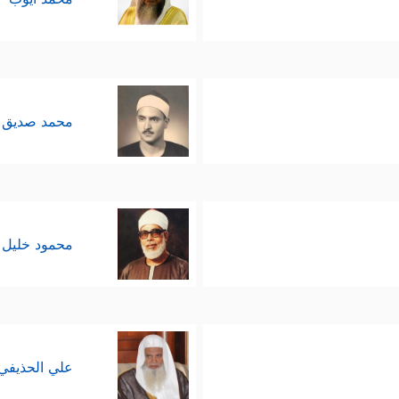
محمد صديق 
محمود خليل 
علي الحذيفي