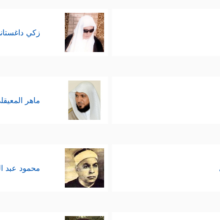
زكي داغستان
ماهر المعيقل
محمود عبد ا