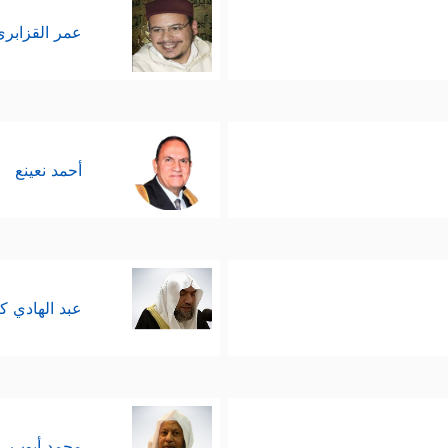
عمر القزابري
أحمد نعينع
عبد الهادي ك
محمد أيوب