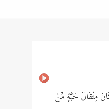
َانَ مِثۡقَالَ حَبَّةࣲ مِّنۡ