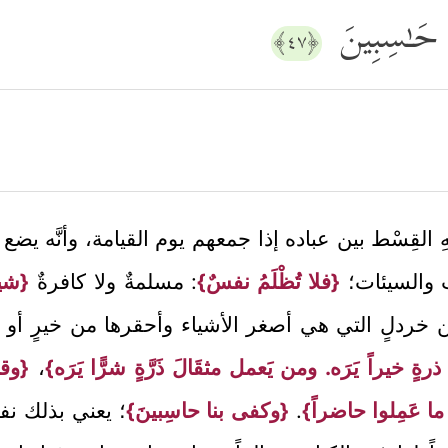
َا حَـٰسِبِینَ
﴿٤٧﴾
لقِسْط بين عباده إذا جمعهم يوم القيامة، وأنَّه يضع لهم
ات والسيئات؛
{فلا تُظْلَمُ نفسٌ}
: مسلمةٌ ولا كافرةٌ
{شيئ
 خردلٍ التي هي أصغر الأشياء وأحقرها من خيرٍ أو شرّ
ةٍ خيراً يَرَه. ومن يَعمل مثقَالَ ذَرَّةٍ شرًّا يَرَه}
،
{وقال
 ما عَمِلوا حاضراً}
.
{وكفى بنا حاسِبينَ}
؛ يعني بذلك نفس