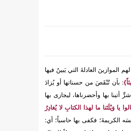
 الموازينَ العادلةَ التي يَبينُ فيها
اً}
: بأن تُنْقَصَ من حسناتها أو يُزادَ
ٍ أتينا بها وأحضرناها، ليجازى بها
وا يا وَيْلَتَنا ما لهذا الكتابِ لا يُغادِرُ
َه الكريمةَ؛ فكفى بها حاسباً؛ أي: