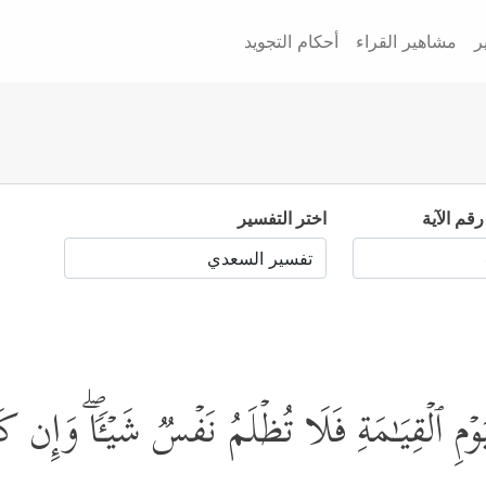
ر
مشاهير القراء
أحكام التجويد
رقم الآية
اختر التفسير
وۡمِ ٱلۡقِیَـٰمَةِ فَلَا تُظۡلَمُ نَفۡسࣱ شَیۡـࣰٔاۖ وَإِن ك