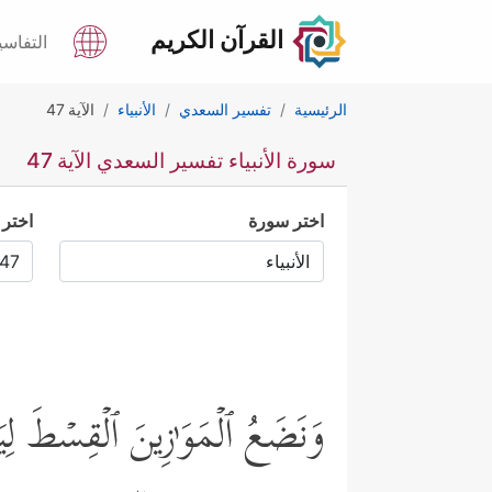
القرآن الكريم
التفاسي
الرئيسية
تفسير السعدي
الأنبياء
الآية 47
سورة الأنبياء تفسير السعدي الآية 47
اختر سورة
اختر 
وَنَضَعُ ٱلۡمَوَ ٰ⁠زِینَ ٱلۡقِسۡطَ لِیَ