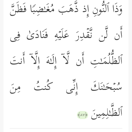
وَذَا ٱلنُّونِ إِذ ذَّهَبَ مُغَـٰضِبࣰا فَظَنَّ
أَن لَّن نَّقۡدِرَ عَلَیۡهِ فَنَادَىٰ فِی
ٱلظُّلُمَـٰتِ أَن لَّاۤ إِلَـٰهَ إِلَّاۤ أَنتَ
سُبۡحَـٰنَكَ إِنِّی كُنتُ مِنَ
ٱلظَّـٰلِمِینَ
﴿٨٧﴾