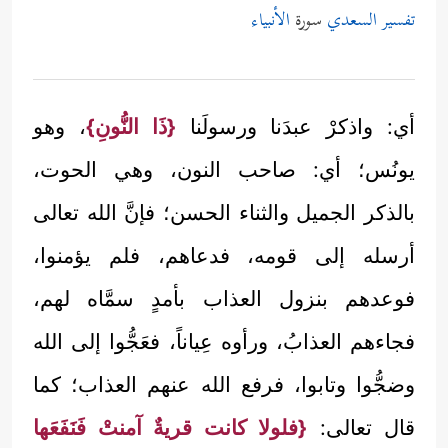
تفسير السعدي
سورة
الأنبياء
أي: واذكرْ عبدَنا ورسولَنا
{ذَا النُّونِ}
، وهو
يونُس؛ أي: صاحب النون، وهي الحوت،
بالذكر الجميل والثناء الحسن؛ فإنَّ الله تعالى
أرسله إلى قومه، فدعاهم، فلم يؤمنوا،
فوعدهم بنزول العذاب بأمدٍ سمَّاه لهم،
فجاءهم العذابُ، ورأوه عِياناً، فعَجُّوا إلى الله
وضجُّوا وتابوا، فرفع الله عنهم العذاب؛ كما
قال تعالى:
{فلولا كانت قريةٌ آمنتْ فَنَفَعَها