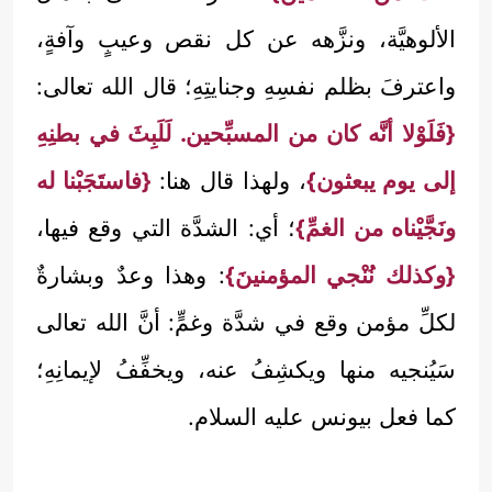
الألوهيَّة، ونزَّهه عن كل نقص وعيبٍ وآفةٍ،
واعترفَ بظلم نفسِهِ وجنايتِهِ؛ قال الله تعالى:
{فَلَوْلا أنَّه كان من المسبِّحين. لَلَبِثَ في بطنِهِ
إلى يوم يبعثون}
، ولهذا قال هنا:
{فاستَجَبْنا له
ونَجَّيْناه من الغمِّ}
؛ أي: الشدَّة التي وقع فيها،
{وكذلك نُنْجي المؤمنينَ}
: وهذا وعدٌ وبشارةٌ
لكلِّ مؤمن وقع في شدَّة وغمٍّ: أنَّ الله تعالى
سَيُنجيه منها ويكشِفُ عنه، ويخفِّفُ لإيمانِهِ؛
كما فعل بيونس عليه السلام.