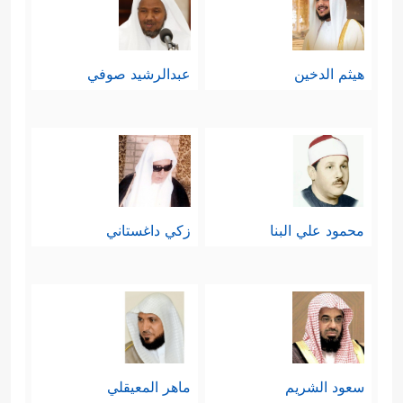
هيثم الدخين
عبدالرشيد صوفي
محمود علي البنا
زكي داغستاني
سعود الشريم
ماهر المعيقلي