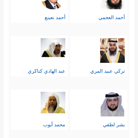
أحمد العجمي
أحمد نعينع
تركي عبيد المري
عبد الهادي كناكري
بشر لطفي
محمد أيوب