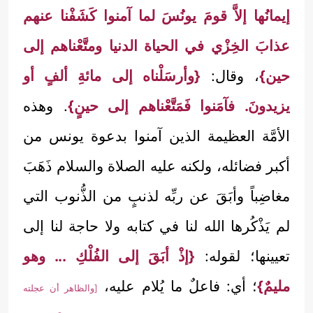
إيمانُها إلاَّ قومَ يونُسَ لما آمنوا كَشَفْنا عنهم
عذابَ الخِزْي في الحياة الدنيا ومتَّعْناهم إلى
حين}
، وقال:
{وأرسَلْناه إلى مائةِ ألفٍ أو
يزيدونَ. فآمَنوا فَمَتَّعْناهم إلى حينٍ}
. وهذه
الأمَّة العظيمة الذين آمنوا بدعوة يونس من
أكبر فضائله، ولكنه عليه الصلاة والسلام ذَهَبَ
مغاضِباً وأبَقَ عن ربِّه لذنبٍ من الذُّنوب التي
لم يَذْكُرها الله لنا في كتابه ولا حاجة لنا إلى
تعيينها؛ لقوله:
{إذْ أبَقَ إلى الفُلْكِ ... وهو
مليمٌ}
؛ أي: فاعلٌ ما يُلام عليه،
[والظاهر أن عجلته