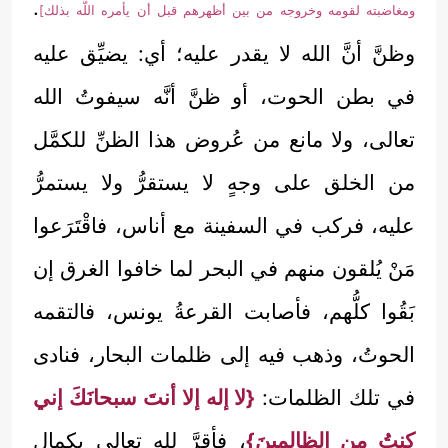
.
ومغاضبته لقومه وخروجه من بين أظهرهم قبل أن يأمره اللَّه بذلك]
وظنَّ أنَّ الله لا يقدر عليه؛ أي: يضيِّق عليه
في بطن الحوت، أو ظنَّ أنَّه سيفوتُ الله
تعالى، ولا مانع من عُروض هذا الظنِّ للكمَّل
من الخلق على وجهٍ لا يستقرُّ ولا يستمرُّ
عليه، فركب في السفينة مع أناس، فاقْتَرَعوا
مَنْ يُلقون منهم في البحر لما خافوا الغرق إن
بَقُوا كلُّهم، فأصابت القرعةُ يونس، فالتقمه
الحوتُ، وذهب فيه إلى ظلمات البحار، فنادى
في تلك الظلمات:
{لا إله إلا أنتَ سبحانَكَ إني
كنتُ من الظالمينَ}
، فأقرَّ لله تعالى بكمال