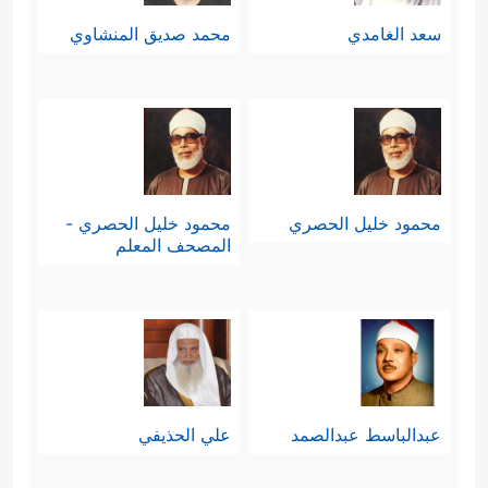
سعد الغامدي
محمد صديق المنشاوي
محمود خليل الحصري
محمود خليل الحصري -
المصحف المعلم
عبدالباسط عبدالصمد
علي الحذيفي