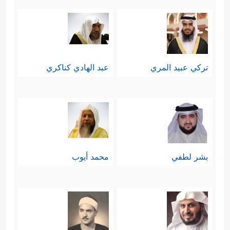
تركي عبيد المري
عبد الهادي كناكري
بشر لطفي
محمد أيوب