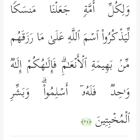
وَلِكُلِّ أُمَّةࣲ جَعَلۡنَا مَنسَكࣰا
لِّیَذۡكُرُواْ ٱسۡمَ ٱللَّهِ عَلَىٰ مَا رَزَقَهُم
مِّنۢ بَهِیمَةِ ٱلۡأَنۡعَـٰمِۗ فَإِلَـٰهُكُمۡ إِلَـٰهࣱ
وَ ٰ⁠حِدࣱ فَلَهُۥۤ أَسۡلِمُواْۗ وَبَشِّرِ
ٱلۡمُخۡبِتِینَ
﴿٣٤﴾