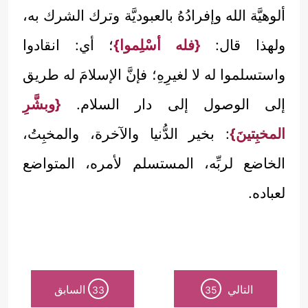
ألوهيَّة الله وإفرادُهُ بالعبوديَّة وترك الشرك به،
ولهذا قال:
{فله أسْلِموا}
؛ أي: انقادوا
واستسلموا له لا لغيرِهِ؛ فإنَّ الإسلامَ له طريق
إلى الوصول إلى دار السلام.
{وبشَّرِ
المخبِتينَ}
: بخير الدُّنيا والآخرة، والمخبِتُ،
الخاضع لربِّه، المستسلم لأمره، المتواضع
لعباده.
التالي
السابق
33
35