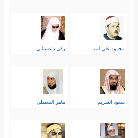
محمود علي البنا
زكي داغستاني
سعود الشريم
ماهر المعيقلي