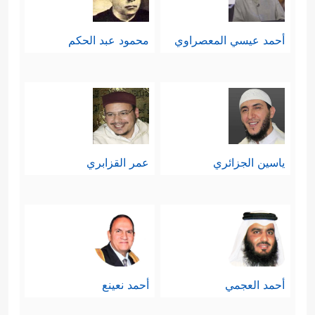
أحمد عيسي المعصراوي
محمود عبد الحكم
ياسين الجزائري
عمر القزابري
أحمد العجمي
أحمد نعينع