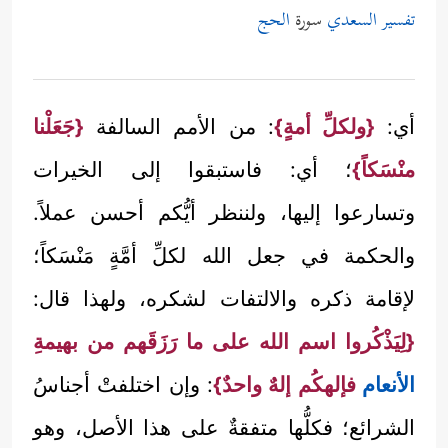
تفسير السعدي
سورة
الحج
أي:
{ولكلِّ أمةٍ}
: من الأمم السالفة
{جَعَلْنا
منْسَكاً}
؛ أي: فاستبقوا إلى الخيرات
وتسارعوا إليها، ولننظر أيُّكم أحسن عملاً.
والحكمة في جعل الله لكلِّ أمَّةٍ مَنْسَكاً؛
لإقامة ذكره والالتفات لشكره، ولهذا قال:
{لِيَذْكُروا اسم الله على ما رَزَقَهم من بهيمةِ
الأنعام
فإلهكُم إلهٌ واحدٌ}
: وإن اختلفتْ أجناسُ
الشرائع؛ فكلُّها متفقةٌ على هذا الأصل، وهو