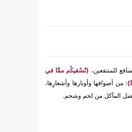
منافع للمنتفعين،
{نُسْقيكُم ممَّا في
}
: من أصوافها وأوبارها وأشعارِها،
فضل المآكل من لحم وشحم.