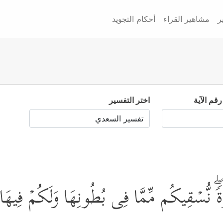
ر
مشاهير القراء
أحكام التجويد
رقم الآية
اختر التفسير
رَةࣰۖ نُّسۡقِیكُم مِّمَّا فِی بُطُونِهَا وَلَكُمۡ فِیهَا م