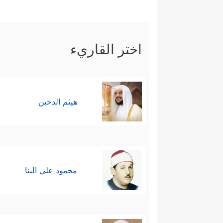
اختر القاريء
هيثم الدخين
محمود علي البنا