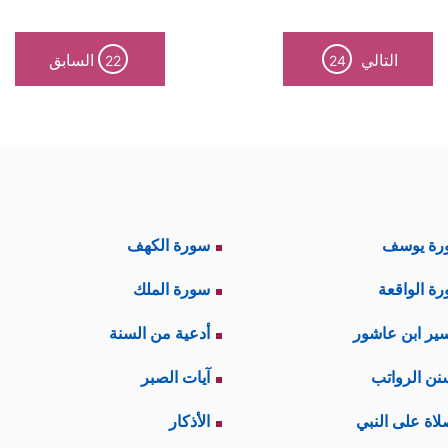
التالي
السابق
22
24
رة يوسف
سورة الكهف
ة الواقعة
سورة الملك
ير ابن عاشور
أدعية من السنة
نن الرواتب
آيات الصبر
لاة على النبي
الأذكار