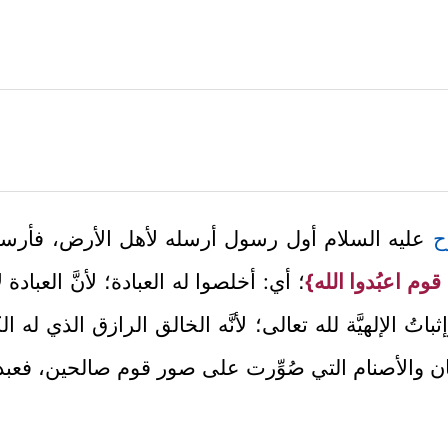
ح
عليه السلام أول رسول أرسله لأهل الأرض، فأرسله
 قوم اعبُدوا الله}
؛ أي: أخلصوا له العبادة؛ لأنَّ العبادة ل
ثباتُ الإلهيَّة لله تعالى؛ لأنَّه الخالق الرازق الذي له 
وثان والأصنام التي صُوِّرت على صور قوم صالحين، فعبد