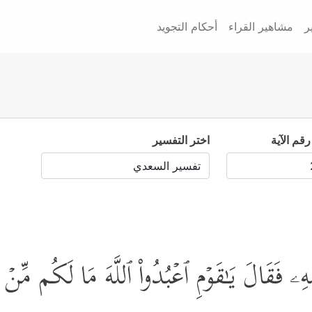
ر
مشاهير القراء
أحكام التجويد
رقم الآية
اختر التفسير
ِۦ فَقَالَ یَـٰقَوۡمِ ٱعۡبُدُواْ ٱللَّهَ مَا لَكُم مِّنۡ إِلَـٰ