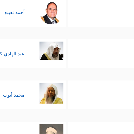
أحمد نعينع
عبد الهادي ك
محمد أيوب