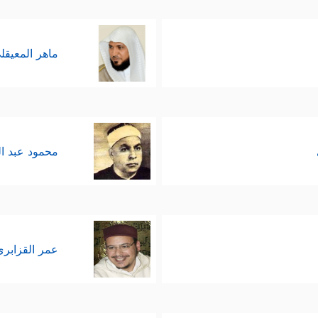
ماهر المعيقل
محمود عبد ا
عمر القزابري