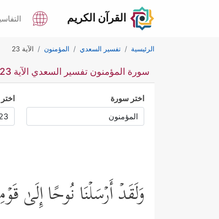
القرآن الكريم
التفاسي
الرئيسية
تفسير السعدي
المؤمنون
الآية 23
سورة المؤمنون تفسير السعدي الآية 23
اختر سورة
اختر 
وَلَقَدۡ أَرۡسَلۡنَا نُوحًا إِلَىٰ قَوۡمِه