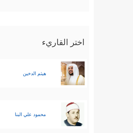
اختر القاريء
هيثم الدخين
محمود علي البنا