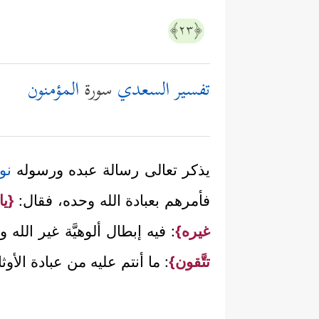
﴿٢٣﴾
تفسير السعدي
سورة
المؤمنون
يذكر تعالى رسالة عبده ورسوله
نو
فأمرهم بعبادة الله وحده، فقال:
{يا
غيره}
: فيه إبطال ألوهيَّة غير الله وإ
تتَّقون}
: ما أنتم عليه من عبادة الأ