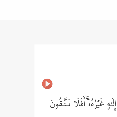
هٍ غَیۡرُهُۥۤۚ أَفَلَا تَـتَّـقُونَ