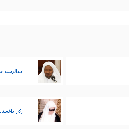
عبدالرشيد 
زكي داغستان