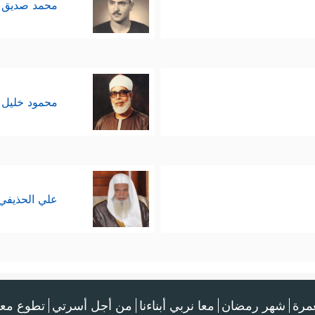
محمد صديق 
محمود خليل 
علي الحذيفي
عمرة
شهر رمضان
معا نربي أبناءنا
من أجل أسرتي
تطوع معن