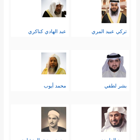
تركي عبيد المري
عبد الهادي كناكري
بشر لطفي
محمد أيوب