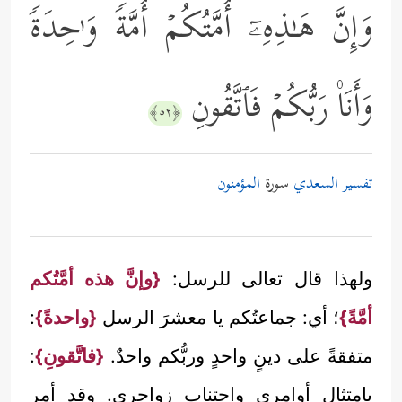
وَإِنَّ هَـٰذِهِۦۤ أُمَّتُكُمۡ أُمَّةࣰ وَ ٰ⁠حِدَةࣰ
وَأَنَا۠ رَبُّكُمۡ فَٱتَّقُونِ
﴿٥٢﴾
تفسير السعدي
سورة
المؤمنون
ولهذا قال تعالى للرسل:
{وإنَّ هذه أمَّتُكم
أمَّةً}
؛ أي: جماعتُكم يا معشرَ الرسل
{واحدةً}
:
متفقةً على دينٍ واحدٍ وربُّكم واحدٌ.
{فاتَّقونِ}
:
بامتثال أوامري واجتناب زواجري. وقد أمر