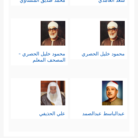
سعد الغامدي
محمد صديق المنشاوي
محمود خليل الحصري
محمود خليل الحصري -
المصحف المعلم
عبدالباسط عبدالصمد
علي الحذيفي