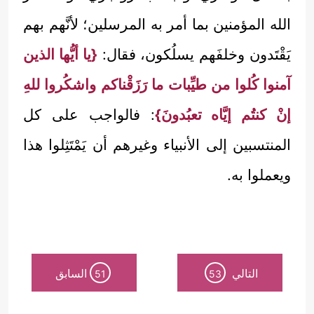
الله المؤمنين بما أمر به المرسلين؛ لأنَّهم بهم
يَقْتَدون وخلفَهم يسلُكون، فقال:
{يا أيُّها الذين
آمنوا كُلوا من طيِّبات ما رَزَقْناكم واشكُروا للهِ
إنْ كنتُم إيَّاه تعبُدونَ}
: فالواجب على كل
المنتسبين إلى الأنبياء وغيرهم أن يَمْتَثِلوا هذا
ويعملوا به.
التالي
السابق
51
53