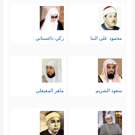
محمود علي البنا
زكي داغستاني
سعود الشريم
ماهر المعيقلي