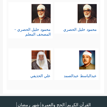
لكلِّ مفردات الفلاح الدنيوية والأخروية،
ثم خصَّ الأخروية بمزيدٍ مِن التوضيح
﴿أُوْلَــٰۤىِٕكَ هُمُ ٱلۡوَ ٰ⁠رِثُونَ
﴿١٠﴾
ٱلَّذِینَ یَرِثُونَ
والتأكيد
محمود خليل الحصري
محمود خليل الحصري -
ٱلۡفِرۡدَوۡسَ هُمۡ فِیهَا خَـٰلِدُونَ﴾
المصحف المعلم
.
عبدالباسط عبدالصمد
علي الحذيفي
القرآن الكريم
الحج والعمرة
شهر رمضان