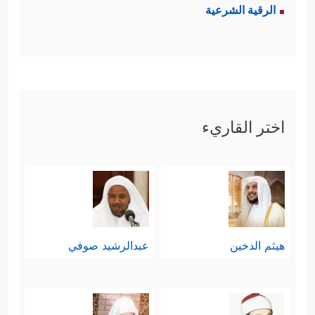
الرقية الشرعية
يعرف كلُّ فردٍ فيه مَن أمه، ومَن أبوه،
ومَن أعمامه، ومَن أخواله، لا تختلط فيه
الأنساب، ولا تتقطَّع فيه الأرحام.
﴿وَٱلَّذِینَ هُمۡ
خامسًا: حفظ الأمانة والعهد
اختر القاريء
لِأَمَـٰنَـٰتِهِمۡ وَعَهۡدِهِمۡ رَ ٰ⁠عُونَ﴾
وهذه قيمة حاكمة
لكلِّ مجالات الحياة، فبين الحاكم
والمحكوم عهد وأمانة، وبين المعلِّم
والمتعلِّم عهد وأمانة، وبين الرجل وأهل
هيثم الدخين
عبدالرشيد صوفي
بيته عهد وأمانة، وبين الشريك وشريكه
عهد وأمانة، وبين الدول والمجتمعات