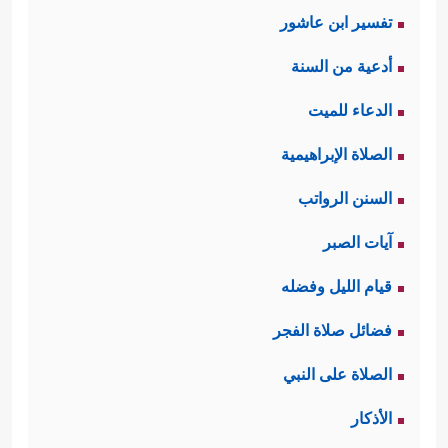
تفسير ابن عاشور
﴿وَٱلَّذِینَ هُمۡ لِلزَّكَوٰةِ فَـٰعِلُونَ﴾
ثالثًا: أداء الزكاة
أدعية من السنة
لتهذيب النفس أولًا من الشُحِِّ والجشعِ
الدعاء للميت
والطمعِ، ثم غرس روح المحبة والتعاون
الصلاة الإبراهيمية
بين أفراد المجتمع، وتطهيره من نزعات
السنن الرواتب
الحسد والغل، والتقاطع والتدابر.
آيات الصبر
﴿وَٱلَّذِینَ هُمۡ
رابعًا: العفة والطهر والحياء
قيام الليل وفضله
لِفُرُوجِهِمۡ حَـٰفِظُونَ ﭪإِلَّا عَلَىٰۤ أَزۡوَ ٰ⁠جِهِمۡ أَوۡ مَا مَلَكَتۡ
فضائل صلاة الفجر
أَیۡمَـٰنُهُمۡ فَإِنَّهُمۡ غَیۡرُ مَلُومِینَ
﴿٦﴾
فَمَنِ ٱبۡتَغَىٰ وَرَاۤءَ
الصلاة على النبي
ذَ ٰ⁠لِكَ فَأُوْلَــٰۤىِٕكَ هُمُ ٱلۡعَادُونَ﴾
فالمؤمنون يسعَون
الأذكار
لإنشاء مجتمعٍ نظيفٍ خالٍ من الرذيلة،