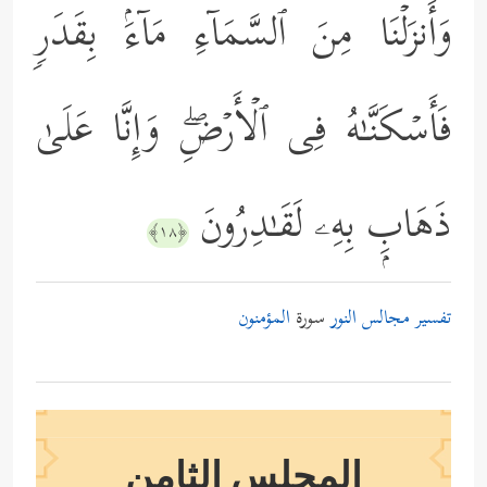
وَأَنزَلۡنَا مِنَ ٱلسَّمَاۤءِ مَاۤءَۢ بِقَدَرࣲ
فَأَسۡكَنَّـٰهُ فِی ٱلۡأَرۡضِۖ وَإِنَّا عَلَىٰ
ذَهَابِۭ بِهِۦ لَقَـٰدِرُونَ
﴿١٨﴾
تفسير مجالس النور
سورة
المؤمنون
المجلس الثامن