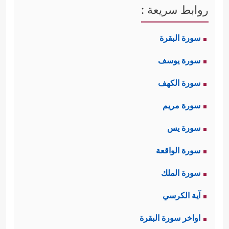
السلوك.
روابط سريعة :
﴿وَٱلَّذِینَ هُمۡ عَنِ
ثانيًا: الإعراض عن اللغو
سورة البقرة
ٱللَّغۡوِ مُعۡرِضُونَ﴾
اللغو المباح فضلًا عن اللغو
سورة يوسف
الآثم؛ لأن شعورهم بالمسؤوليَّة الذاتيَّة،
سورة الكهف
وقيمة الحياة التي يعيشونها، وقيمة
سورة مريم
أوقاتهم لا تسمح لهم بالانخراط في
سورة يس
مجالات اللغو واللهو والعبث، مع ما في
سورة الواقعة
اللغو خاصَّةً من تكدير القلوب، وتعميق
سورة الملك
الفجوات، وإثارة النزعات، مما لا يتوافق
آية الكرسي
مع رسالة المؤمن الصادق في هذه
اواخر سورة البقرة
الأرض.