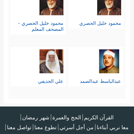
والموقف الواضح الذي لا شُبهة فيه ولا
﴿قُل رَّبِّ إِمَّا تُرِیَنِّی مَا یُوعَدُونَ
﴿٩٣﴾
رَبِّ
غُموض
محمود خليل الحصري
محمود خليل الحصري -
فَلَا تَجۡعَلۡنِی فِی ٱلۡقَوۡمِ ٱلظَّـٰلِمِینَ
﴿٩٤﴾
وَإِنَّا عَلَىٰۤ أَن
المصحف المعلم
نُّرِیَكَ مَا نَعِدُهُمۡ لَقَـٰدِرُونَ
﴿٩٥﴾
ٱدۡفَعۡ بِٱلَّتِی هِیَ
أَحۡسَنُ ٱلسَّیِّئَةَۚ نَحۡنُ أَعۡلَمُ بِمَا یَصِفُونَ
﴿٩٦﴾
وَقُل
رَّبِّ أَعُوذُ بِكَ مِنۡ هَمَزَ ٰ⁠تِ ٱلشَّیَـٰطِینِ
﴿٩٧﴾
وَأَعُوذُ
عبدالباسط عبدالصمد
علي الحذيفي
بِكَ رَبِّ أَن یَحۡضُرُونِ﴾
.
القرآن الكريم
الحج والعمرة
شهر رمضان
معا نربي أبناءنا
من أجل أسرتي
تطوع معنا
تواصل معنا