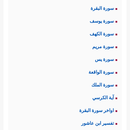
الله لهم؛ السمع والبصر والعقل، فهذه
سورة البقرة
كفيلة بالوصول إلى الحقِّ الذي نزل به
سورة يوسف
الوحي، فإنَّ مُنزِّل الوحي هو نفسه خالق
سورة الكهف
هذه الأدوات، يُذكِّرهم ببداية الخلق،
سورة مريم
وكيف أنشأهم الله مِن العدم ثم كثَّرهم
سورة يس
ونشرهم في هذه الأرض، وخلق فيهم
سورة الواقعة
الموت والحياة يتجدَّدان كلَّ يوم؛ فوجٌ
سورة الملك
ذاهبٌ، وفوجٌ آتٍ، يُذكِّرهم بهذه الحقائق
آية الكرسي
الكبرى لعلهم يخرجون من مألوف
اواخر سورة البقرة
عاداتهم قليلًا، ليتفكروا فيما وراء كلِّ
تفسير ابن عاشور
هذا.