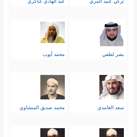
تركي عبيد المري
عبد الهادي كناكري
كان الله هو ربَّ الأرض ومَن فيها، وربَّ
السماوات السبع والعرش العظيم، وهو
الذي يُسيِّر كلَّ هذا الكون، فما موقع
الشريك، سواء كان ابنًا له، أو وثَنًا يُعبد
بشر لطفي
محمد أيوب
معه؟ تبارك الله وتعالى عن قولهم علوًّا
كبيرًا.
خامسًا: يُوصِي الله ـ نبيَّه الكريم
ﷺ
وكلَّ
داعيةٍ مِن بعده بالحلم عليهم، وأن يدفع
سعد الغامدي
محمد صديق المنشاوي
إساءَتهم بالخُلُق الأنبل والأحسن، مع
تحقق التمايز عنهم بالعقيدة الصافية،