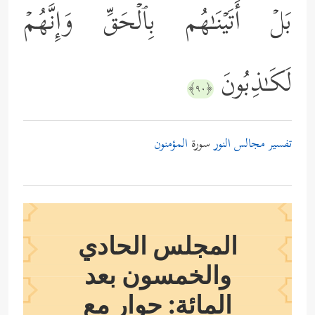
بَلۡ أَتَیۡنَـٰهُم بِٱلۡحَقِّ وَإِنَّهُمۡ
لَكَـٰذِبُونَ
﴿٩٠﴾
تفسير مجالس النور
سورة
المؤمنون
المجلس الحادي
والخمسون بعد
المائة: حوار مع