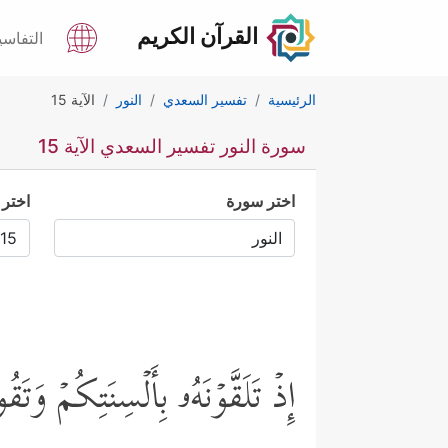
القرآن الكريم
التفاسي
الرئيسية
تفسير السعدي
النور
الآية 15
سورة النور تفسير السعدي الآية 15
اختر سورة
اختر 
إِذۡ تَلَقَّوۡنَهُۥ بِأَلۡسِنَتِكُمۡ وَ