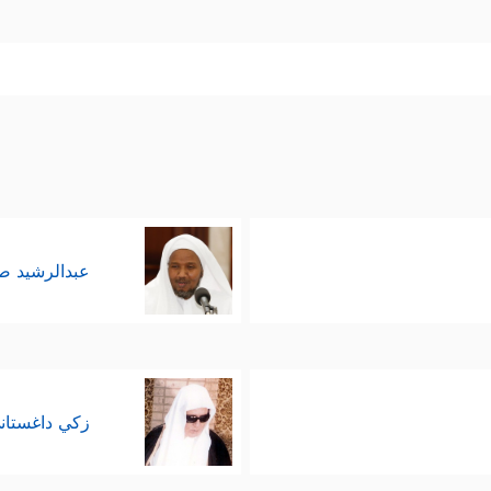
عبدالرشيد 
زكي داغستان