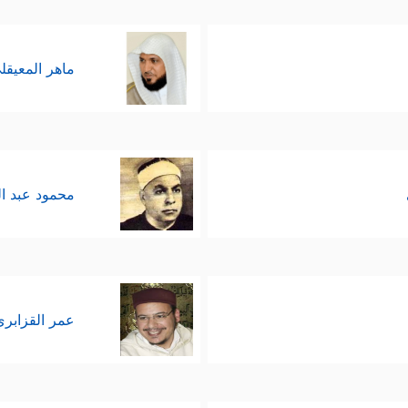
ماهر المعيقل
محمود عبد ا
عمر القزابري