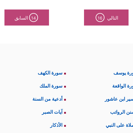
التالي
السابق
14
16
رة يوسف
سورة الكهف
ة الواقعة
سورة الملك
ير ابن عاشور
أدعية من السنة
نن الرواتب
آيات الصبر
لاة على النبي
الأذكار