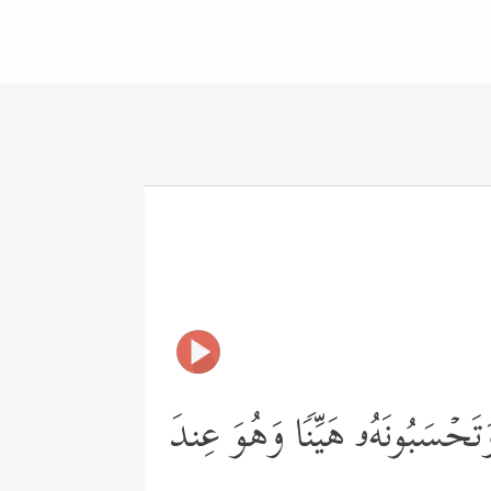
َتَحۡسَبُونَهُۥ هَیِّنࣰا وَهُوَ عِندَ