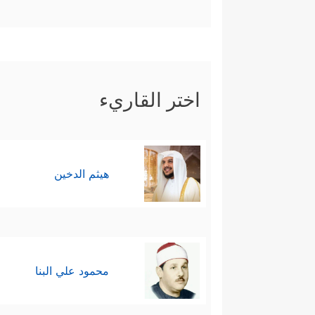
اختر القاريء
هيثم الدخين
محمود علي البنا