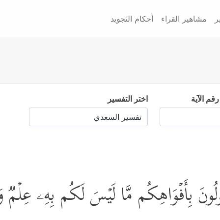
ر
مشاهير القراء
أحكام التجويد
رقم الآية
اختر التفسير
تَقُولُونَ بِأَفۡوَاهِكُم مَّا لَیۡسَ لَكُم بِهِۦ عِلۡمࣱ و