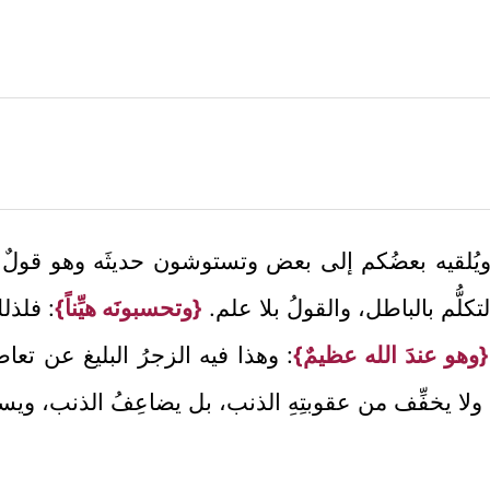
ه ويُلقيه بعضُكم إلى بعض وتستوشون حديثَه وهو قولٌ
كلُّم بالباطل، والقولُ بلا علم.
{وتحسبونَه هيِّناً}
: فلذل
{وهو عندَ الله عظيمٌ}
: وهذا فيه الزجرُ البليغ عن تع
شيئاً، ولا يخفِّف من عقوبتِهِ الذنب، بل يضاعِفُ الذنب، و