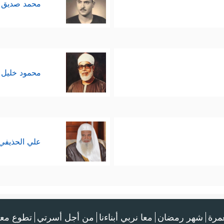
محمد صديق 
محمود خليل 
علي الحذيفي
عمرة
شهر رمضان
معا نربي أبناءنا
من أجل أسرتي
تطوع معن