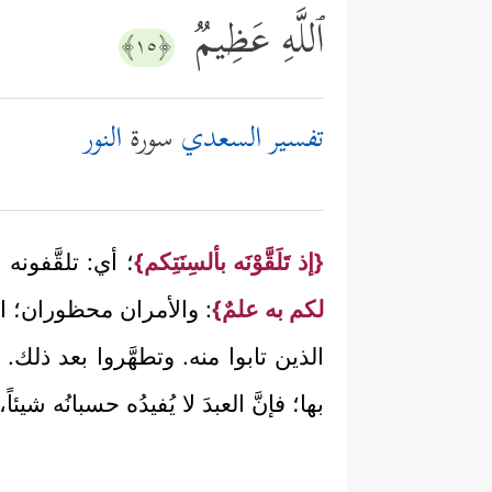
ٱللَّهِ عَظِیمࣱ
﴿١٥﴾
تفسير السعدي
سورة
النور
{إذ تَلَقَّوْنَه بألسِنَتِكم}
؛ أي: تلقَّفون
لكم به علمٌ}
: والأمران محظوران؛ الت
الذين تابوا منه. وتطهَّروا بعد ذلك.
بها؛ فإنَّ العبدَ لا يُفيدُه حسبانُه 