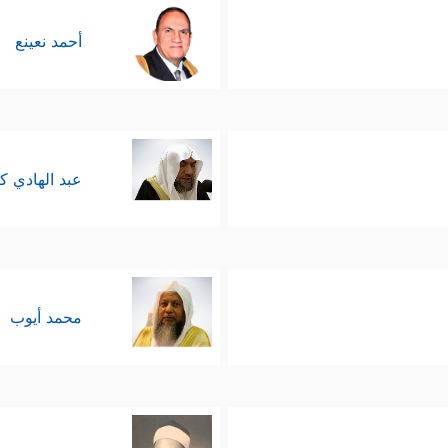
أحمد نعينع
عبد الهادي ك
محمد أيوب