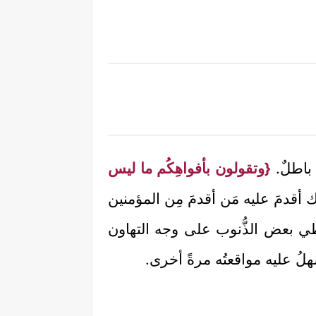
 باطلٌ.
{وتقولون بأفواهِكُم ما ليس
ك أقدمَ عليه مَن أقدمَ مِن المؤمنين
اطي بعض الذُّنوب على وجه التهاون
يسهلُ عليه مواقعتُه مرةً أخرى.