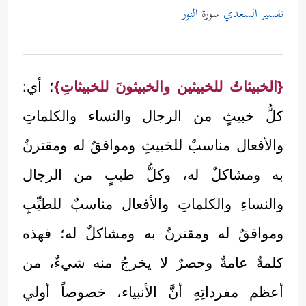
تفسير السعدي
سورة
النور
{الخبيثاتُ للخبيثين والخبيثونَ للخبيثاتِ}
؛ أي:
كلُّ خبيثٍ من الرجال والنساء والكلماتِ
والأفعال مناسبٌ للخبيثِ وموافقٌ له ومقترنٌ
به ومشاكلٌ له، وكلُّ طيبٍ من الرجال
والنساءِ والكلماتِ والأفعال مناسبٌ للطيِّبِ
وموافقٌ له ومقترنٌ به ومشاكلٌ له؛ فهذه
كلمةٌ عامةٌ وحصرٌ لا يخرجُ منه شيءٌ، من
أعظم مفرداتِهِ أنَّ الأنبياء، خصوصاً أولي