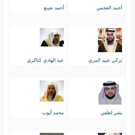
أحمد العجمي
أحمد نعينع
تركي عبيد المري
عبد الهادي كناكري
بشر لطفي
محمد أيوب