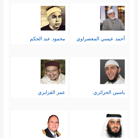
أحمد عيسي المعصراوي
محمود عبد الحكم
ياسين الجزائري
عمر القزابري