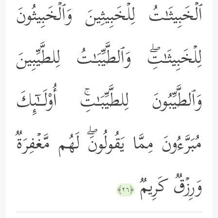
ٱلۡخَبِیثَـٰتُ لِلۡخَبِیثِینَ وَٱلۡخَبِیثُونَ
لِلۡخَبِیثَـٰتِۖ وَٱلطَّیِّبَـٰتُ لِلطَّیِّبِینَ
وَٱلطَّیِّبُونَ لِلطَّیِّبَـٰتِۚ أُوْلَــٰۤىِٕكَ
مُبَرَّءُونَ مِمَّا یَقُولُونَۖ لَهُم مَّغۡفِرَةࣱ
وَرِزۡقࣱ كَرِیمࣱ
﴿٢٦﴾