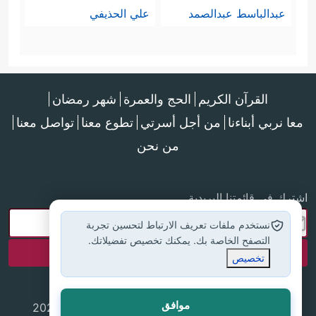
عبدالباسط عبدالصمد
علي الحذيفي
القرآن الكريم
الحج والعمرة
شهر رمضان
معا نربي أبناءنا
من أجل أسرتي
تطوع معنا
تواصل معنا
من نحن
اشترك في قائمتنا البريدية
نستخدم ملفات تعريف الارتباط لتحسين تجربة
التصفح الخاصة بك. يمكنك تخصيص تفضيلاتك.
تخصيص
موافق
جميع الحقوق محفوظة لموقع إسلام أون لاين © 2025