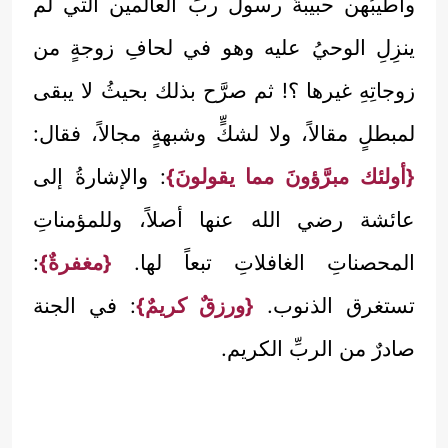
وأطيبُهن حبيبةُ رسول ربِّ العالمين التي لم
ينزِلِ الوحيُ عليه وهو في لحافِ زوجةٍ من
زوجاتِهِ غيرها ؟! ثم صرَّح بذلك بحيثُ لا يبقى
لمبطلٍ مقالاً، ولا لشكٍّ وشبهةٍ مجالاً، فقال:
{أولئك مبرَّؤونَ مما يقولونَ}
: والإشارةُ إلى
عائشة رضي الله عنها أصلاً، وللمؤمناتِ
المحصناتِ الغافلاتِ تبعاً لها.
{مغفرةٌ}
:
تستغرق الذنوب.
{ورزقٌ كريمٌ}
: في الجنة
صادرٌ من الربِّ الكريم.