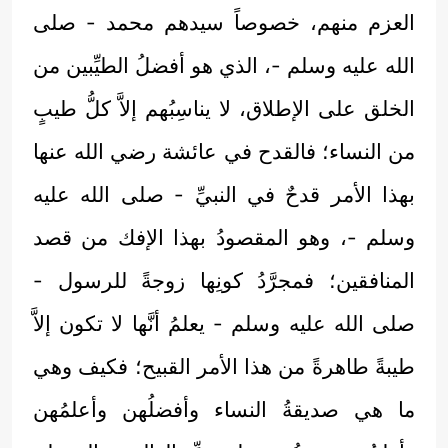
العزم منهم، خصوصاً سيدهم محمد - صلى
الله عليه وسلم -، الذي هو أفضلُ الطيِّبين من
الخلق على الإطلاق، لا يناسِبُهم إلاَّ كلُّ طيبٍ
من النساء؛ فالقدح في عائشة رضي الله عنها
بهذا الأمر قدحٌ في النبيِّ - صلى الله عليه
وسلم -، وهو المقصودُ بهذا الإفك من قصد
المنافقين؛ فمجرَّدُ كونِها زوجةً للرسول -
صلى الله عليه وسلم - يعلمُ أنَّها لا تكون إلاَّ
طيبةً طاهرةً من هذا الأمر القبيح؛ فكيف وهي
ما هي صديقةُ النساء وأفضلُهن وأعلمُهن