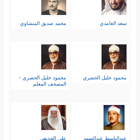
سعد الغامدي
محمد صديق المنشاوي
محمود خليل الحصري
محمود خليل الحصري -
المصحف المعلم
عبدالباسط عبدالصمد
علي الحذيفي