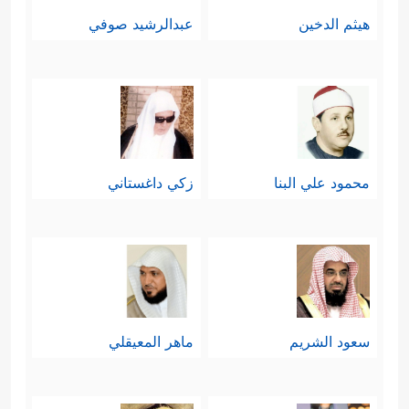
هيثم الدخين
عبدالرشيد صوفي
محمود علي البنا
زكي داغستاني
سعود الشريم
ماهر المعيقلي