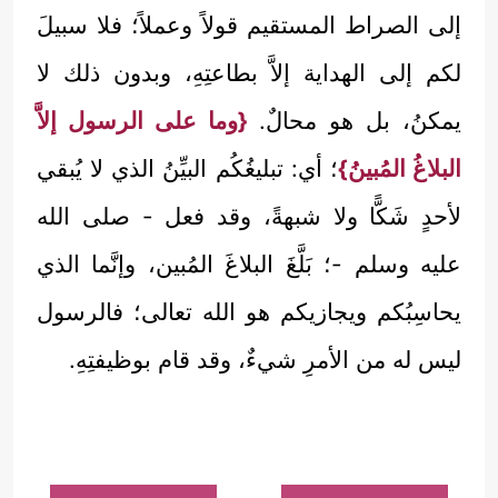
إلى الصراط المستقيم قولاً وعملاً؛ فلا سبيلَ
لكم إلى الهداية إلاَّ بطاعتِهِ، وبدون ذلك لا
يمكنُ، بل هو محالٌ.
{وما على الرسول إلاَّ
البلاغُ المُبينُ}
؛ أي: تبليغُكُم البيِّنُ الذي لا يُبقي
لأحدٍ شَكًّا ولا شبهةً، وقد فعل - صلى الله
عليه وسلم -؛ بَلَّغَ البلاغَ المُبين، وإنَّما الذي
يحاسِبُكم ويجازيكم هو الله تعالى؛ فالرسول
ليس له من الأمرِ شيءٌ، وقد قام بوظيفتِهِ.