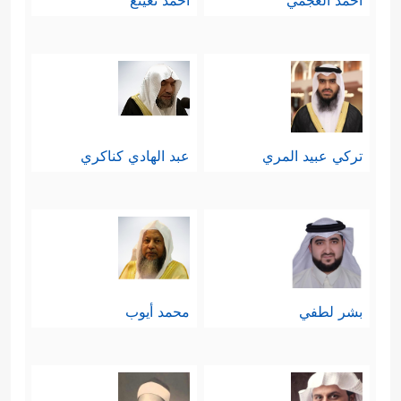
أحمد العجمي
أحمد نعينع
تركي عبيد المري
عبد الهادي كناكري
بشر لطفي
محمد أيوب