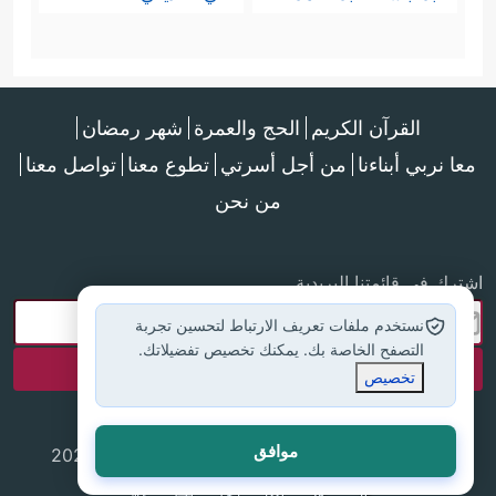
القرآن الكريم
الحج والعمرة
شهر رمضان
معا نربي أبناءنا
من أجل أسرتي
تطوع معنا
تواصل معنا
من نحن
اشترك في قائمتنا البريدية
نستخدم ملفات تعريف الارتباط لتحسين تجربة
التصفح الخاصة بك. يمكنك تخصيص تفضيلاتك.
تخصيص
موافق
جميع الحقوق محفوظة لموقع إسلام أون لاين © 2025