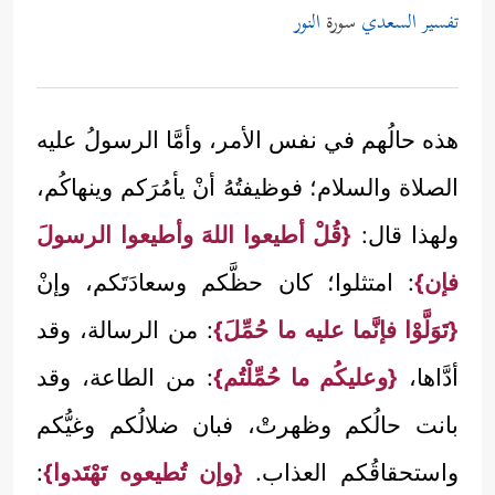
تفسير السعدي
سورة
النور
هذه حالُهم في نفس الأمر، وأمَّا الرسولُ عليه
الصلاة والسلام؛ فوظيفتُهُ أنْ يأمُرَكم وينهاكُم،
ولهذا قال:
{قُلْ أطيعوا اللهَ وأطيعوا الرسولَ
فإن}
: امتثلوا؛ كان حظَّكم وسعادَتَكم، وإنْ
{تَوَلَّوْا فإنَّما عليه ما حُمِّلَ}
: من الرسالة، وقد
أدَّاها،
{وعليكُم ما حُمِّلْتُم}
: من الطاعة، وقد
بانت حالُكم وظهرتْ، فبان ضلالُكم وغيُّكم
واستحقاقُكم العذاب.
{وإن تُطيعوه تَهْتَدوا}
: