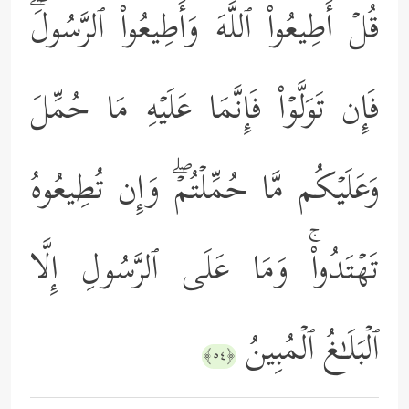
قُلۡ أَطِیعُواْ ٱللَّهَ وَأَطِیعُواْ ٱلرَّسُولَۖ
فَإِن تَوَلَّوۡاْ فَإِنَّمَا عَلَیۡهِ مَا حُمِّلَ
وَعَلَیۡكُم مَّا حُمِّلۡتُمۡۖ وَإِن تُطِیعُوهُ
تَهۡتَدُواْۚ وَمَا عَلَى ٱلرَّسُولِ إِلَّا
ٱلۡبَلَـٰغُ ٱلۡمُبِینُ
﴿٥٤﴾