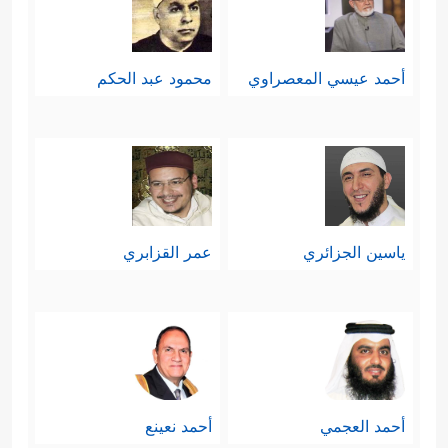
أحمد عيسي المعصراوي
محمود عبد الحكم
ياسين الجزائري
عمر القزابري
أحمد العجمي
أحمد نعينع