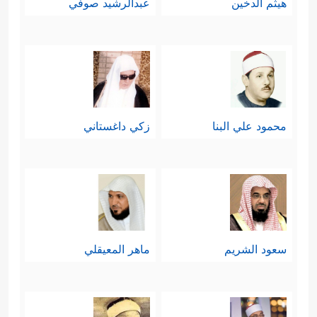
هيثم الدخين
عبدالرشيد صوفي
محمود علي البنا
زكي داغستاني
سعود الشريم
ماهر المعيقلي