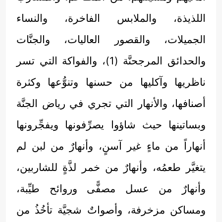
اللذيذة، والملابس الفاخرة، والنساء
الجميلات، والقصور العاليات، والجنَّات
والحدائق المرجحنَّة (1)، والفواكة التي تسر
ناظريها وآكليها من حسنها وتنوُّعها وكثرة
أصنافها، والأنهار التي تجري في رياض الجنَّة
وبساتينها حيث شاؤوا يصرِّفونها ويفجِّرونها
أنهاراً من ماءٍ غير آسنٍ، وأنهارٌ من لبن لم
يتغيَّر طعمُه، وأنهارٌ من خمر لذَّةٍ للشاربين،
وأنهارٌ من عسل مصفًّى وروائح طيِّبة،
ومساكن مزخرفة، وأصواتٌ شجيَّة تأخُذُ من