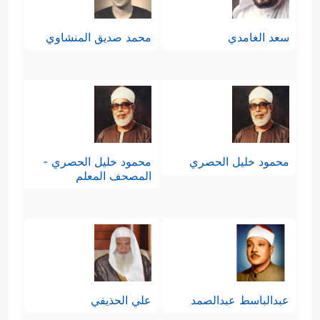
سعد الغامدي
محمد صديق المنشاوي
محمود خليل الحصري
محمود خليل الحصري -
المصحف المعلم
عبدالباسط عبدالصمد
علي الحذيفي