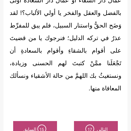
عُمَّال دار الشقاء أو عمال دار السعادة أولى
بالفضل والعقل والفخر يا أولي الألباب؟! لقد
وَضَح الحقُّ واستنار السبيل، فلم يبق للمفرِّط
عذرٌ في تركه الدليل؛ فنرجوك يا من قضيتَ
على أقوام بالشقاءِ وأقوام بالسعادةِ أن
تَجْعَلَنا ممَّنْ كتبتَ لهم الحسنى وزيادة،
ونستغيثُ بك اللهمَّ من حالة الأشقياء ونسألك
المعافاة منها.
التالي
السابق
15
17