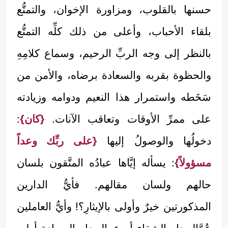
حسنها بالقلوب، ومزاورة الإخوان، والتمتُّع
بلقاء الأحباب، وأعلى من ذلك كلِّه التمتُّع
بالنظر إلى وجه الربِّ الرحيم، وسماع كلامِهِ
والحظوة بقربه والسعادة برضاه، والأمن من
سَخَطه واستمرار هذا النعيم ودوامه وزيادته
على ممرِّ الأوقات وتعاقب الآنات.
{كان}
:
دخولُها والوصولُ إليها
{على ربِّك وعداً
مسؤولاً}
: يسأله إيَّاها عبادُه المتَّقون بلسان
حالهم ولسان مقالهم. فأيُّ الدارين
المذكورتين خيرٌ وأولى بالإيثارِ؟! وأيُّ العاملين