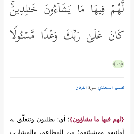
لَّهُمۡ فِیهَا مَا یَشَاۤءُونَ خَـٰلِدِینَۚ
كَانَ عَلَىٰ رَبِّكَ وَعۡدࣰا مَّسۡـُٔولࣰا
﴿١٦﴾
تفسير السعدي
سورة
الفرقان
{لهم فيها ما يشاؤون}
؛ أي: يطلبون وتتعلَّق به
أمانيهم ومشيئتهم؛ من المطاعم، والمشارب