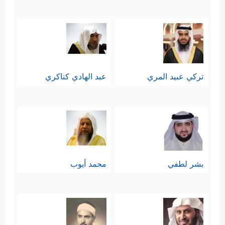
تركي عبيد المري
عبد الهادي كناكري
بشر لطفي
محمد أيوب