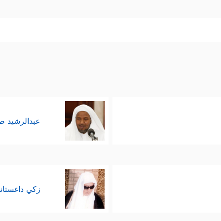
عبدالرشيد 
زكي داغستان