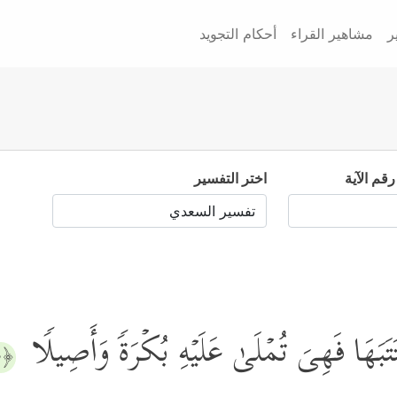
ر
مشاهير القراء
أحكام التجويد
رقم الآية
اختر التفسير
ۡتَتَبَهَا فَهِیَ تُمۡلَىٰ عَلَیۡهِ بُكۡرَةࣰ وَأَصِیلࣰا
﴿٥﴾