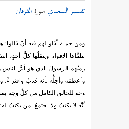
تفسير السعدي
سورة
الفرقان
ومن جملة أقاويلهم فيه أنْ قالوا: ه
تتلقَّاها الأفواه وينقلُها كلُّ أحدٍ، اس
رميُهم الرسولَ الذي هو أبرُّ الناس
وأعظمُه وأجلُّه بأنه كذبٌ وافتراءٌ. 
وجه للخالق الكامل من كلِّ وجه بصفةٍ
أنَّه لا يكتبُ ولا يجتمعُ بمن يكتبُ ل