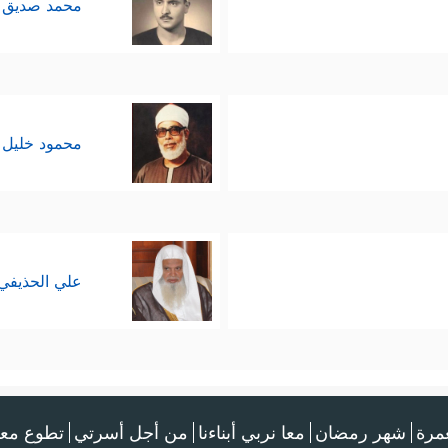
محمد صديق 
محمود خليل 
علي الحذيفي
عمرة
شهر رمضان
معا نربي أبناءنا
من أجل أسرتي
تطوع معن