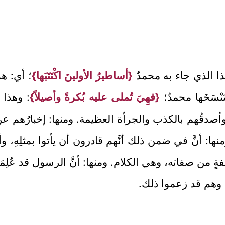
ذا الذي جاء به محمدٌ
{أساطيرُ الأولينَ اكْتَتَبَها}
؛ أي: هذ
تَنْسَخَها محمدٌ؛
{فهِيَ تُملى عليه بُكرةً وأصيلاً}
: وهذا 
 وأصدقُهم بالكذب والجرأة العظيمة. ومنها: إخبارُهم ع
ومنها: أنَّ في ضمن ذلك أنَّهم قادرون أن يأتوا بمثلِهِ،
 من صفاته، وهي الكلام. ومنها: أنَّ الرسول قد عُلِمَتْ 
ه؛ وهم قد زعموا ذلك.