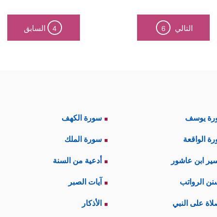
التالي
السابق
4
6
رة يوسف
سورة الكهف
ة الواقعة
سورة الملك
ير ابن عاشور
أدعية من السنة
نن الرواتب
آيات الصبر
لاة على النبي
الأذكار