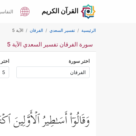
القرآن الكريم
التفاسي
الرئيسية
تفسير السعدي
الفرقان
الآية 5
سورة الفرقان تفسير السعدي الآية 5
اختر سورة
اختر 
وَقَالُوۤاْ أَسَـٰطِیرُ ٱلۡأَوَّلِینَ ٱك