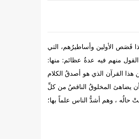
ا قَصَص الأولين وأساطيرُهم، التي
القول منهم فيه عدةُ عظائم: منها:
ن هذا القرآن الذي هو أصدقُ الكلام
 وأن يضاهئ المخلوقُ الناقصُ من كلِّ
حالُه ، وهم أشدُّ الناس علماً بها؛