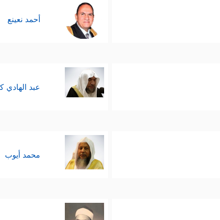
أحمد نعينع
عبد الهادي ك
محمد أيوب