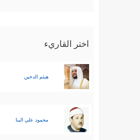
اختر القاريء
هيثم الدخين
محمود علي البنا