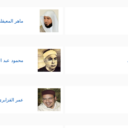
ماهر المعيقل
محمود عبد ا
عمر القزابري