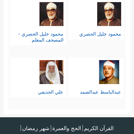
محمود خليل الحصري
محمود خليل الحصري -
المصحف المعلم
عبدالباسط عبدالصمد
علي الحذيفي
القرآن الكريم
الحج والعمرة
شهر رمضان