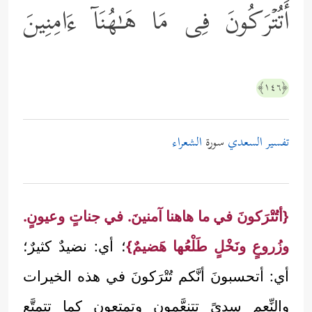
أَتُتۡرَكُونَ فِی مَا هَـٰهُنَاۤ ءَامِنِینَ
﴿١٤٦﴾
تفسير السعدي
سورة
الشعراء
{أتُتْرَكونَ في ما هاهنا آمنينَ. في جناتٍ وعيونٍ.
وزُروعٍ ونَخْلٍ طَلْعُها هَضيمٌ}
؛ أي: نضيدٌ كثيرٌ؛
أي: أتحسبونَ أنَّكم تُتْرَكونَ في هذه الخيرات
والنِّعم سدىً تتنعَّمون وتمتعون كما تتمتَّع