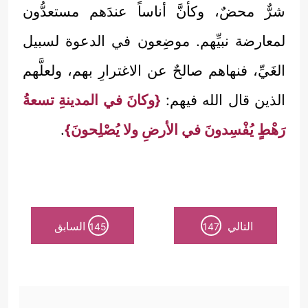
شرٌّ محضٌ، وكأنَّ أناساً عندَهم مستعدُّون
لمعارضة نبيِّهم. موضِعون في الدعوة لسبيل
الغَيِّ، فنهاهم صالحٌ عن الاغترارِ بهم، ولعلَّهم
الذين قال الله فيهم:
{وكانَ في المدينةِ تسعةُ
رَهْطٍ يُفْسِدونَ في الأرضِ ولا يُصْلِحونَ}
.
التالي
السابق
145
147