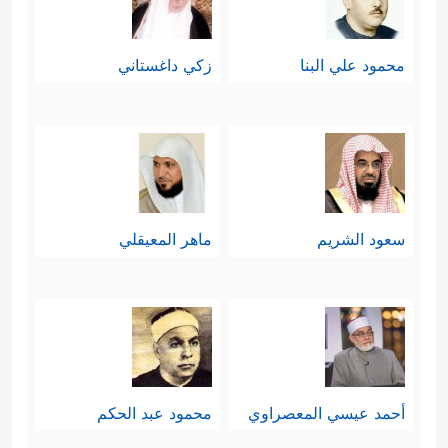
محمود علي البنا
زكي داغستاني
سعود الشريم
ماهر المعيقلي
أحمد عيسي المعصراوي
محمود عبد الحكم