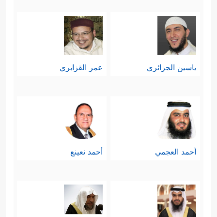
ياسين الجزائري
عمر القزابري
أحمد العجمي
أحمد نعينع