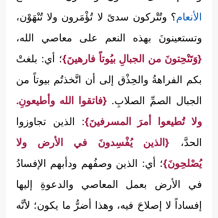
الأنعام
؟ وتُتْركون سدىً لا تُؤْمَرون ولا تُنْهَوْن،
وتستعينونَ بهذه النعم على معاصي الله،
{وَتَنْحِتونَ من الجبالِ بيُوتاً فارهينَ}
؛ أي: بلغتْ
بكم الفراهةُ والحِذْق إلى أن اتَّخذتُم بيوتاً من
الجبال الصمِّ الصلابِ.
{فاتقوا الله وأطيعونِ.
ولا تُطيعوا أمرَ المسرفينَ}
: الذين تجاوزوا
الحدَّ،
{الذين يُفْسِدونَ في الأرض ولا
يُصْلحِونَ}
؛ أي: الذين وصفُهم ودأبهم الإفسادُ
في الأرض بعمل المعاصي والدعوةِ إليها
إفساداً لا إصلاحَ فيه، وهذا أضرُّ ما يكون؛ لأنَّه