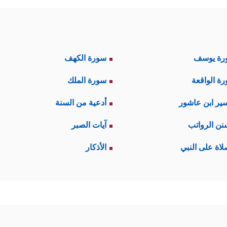
رة يوسف
سورة الكهف
ة الواقعة
سورة الملك
ير ابن عاشور
أدعية من السنة
نن الرواتب
آيات الصبر
لاة على النبي
الأذكار