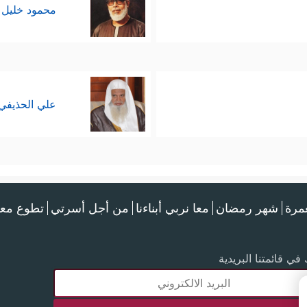
محمود خليل 
علي الحذيفي
عمرة
شهر رمضان
معا نربي أبناءنا
من أجل أسرتي
تطوع معن
في قائمتنا البريدية