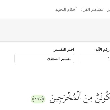
ر
مشاهير القراء
أحكام التجويد
رقم الآية
اختر التفسير
 لَتَكُونَنَّ مِنَ ٱلۡمُخۡرَجِینَ
﴿١٦٧﴾