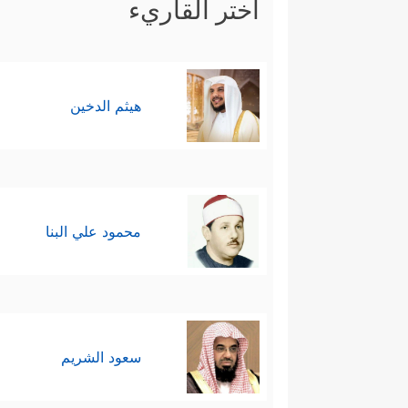
اختر القاريء
هيثم الدخين
محمود علي البنا
سعود الشريم