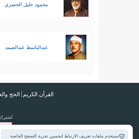
محمود خليل الحصري
عبدالباسط عبدالصمد
القرآن الكريم
الحج وال
اشترك 
نستخدم ملفات تعريف الارتباط لتحسين تجربة التصفح الخاصة