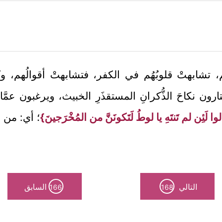
َهم، تشابهتْ قلوبُهُم في الكفر، فتشابهتْ أقوالُهم، و
تارون نكاحَ الذُّكرانِ المستقذَرِ الخبيث، ويرغبون عمّ
وا لَئِن لم تَنتَهِ يا لوطُ لَتَكونَنَّ من المُخْرَجينَ}
؛ أي: من ا
التالي
السابق
166
168