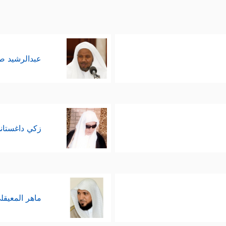
عبدالرشيد 
زكي داغستان
ماهر المعيقل