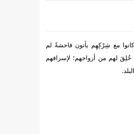
كانوا مع شِرْكِهِم يأتون فاحشةً لم
َا خُلِقَ لهم من أزواجهم؛ لإسرافهم
لبلد.