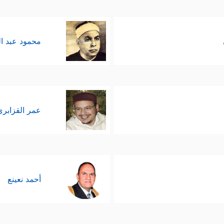
محمود عبد ا
عمر القزابري
أحمد نعينع