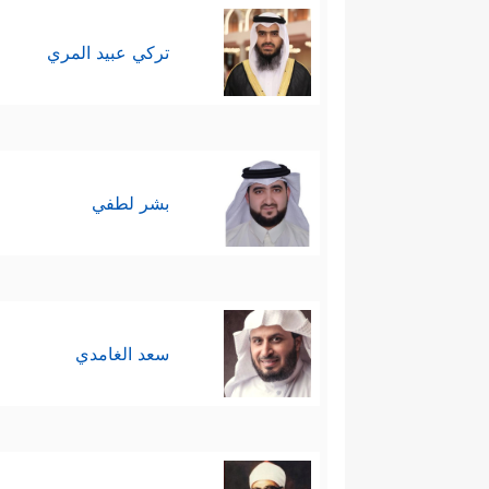
تركي عبيد المري
بشر لطفي
سعد الغامدي