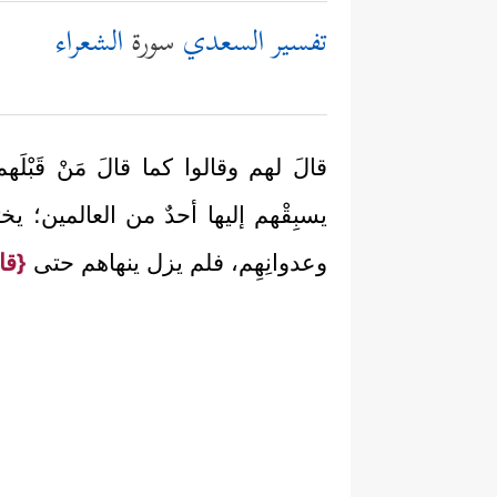
تفسير السعدي
سورة
الشعراء
قالَ لهم وقالوا كما قالَ مَنْ قَبْل
يسبِقْهم إليها أحدٌ من العالمين؛ يخ
وعدوانِهِم، فلم يزل ينهاهم حتى
{قال