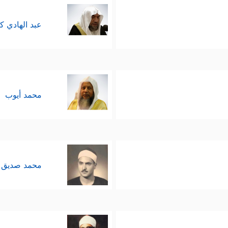
عبد الهادي ك
محمد أيوب
محمد صديق 