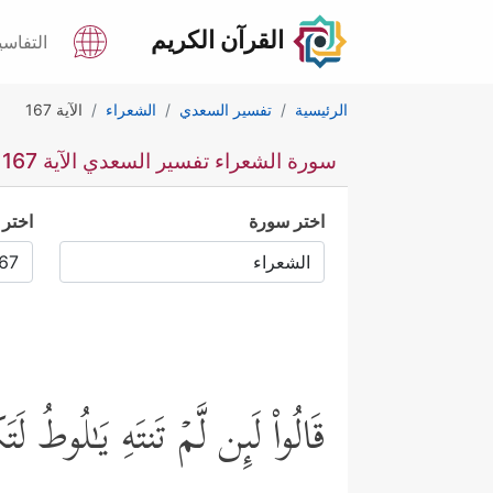
القرآن الكريم
التفاسي
الرئيسية
تفسير السعدي
الشعراء
الآية 167
سورة الشعراء تفسير السعدي الآية 167
اختر سورة
اختر 
قَالُواْ لَىِٕن لَّمۡ تَنتَهِ یَـٰلُوطُ