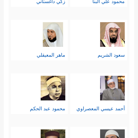
محمود علي البنا
زكي داغستاني
سعود الشريم
ماهر المعيقلي
أحمد عيسي المعصراوي
محمود عبد الحكم