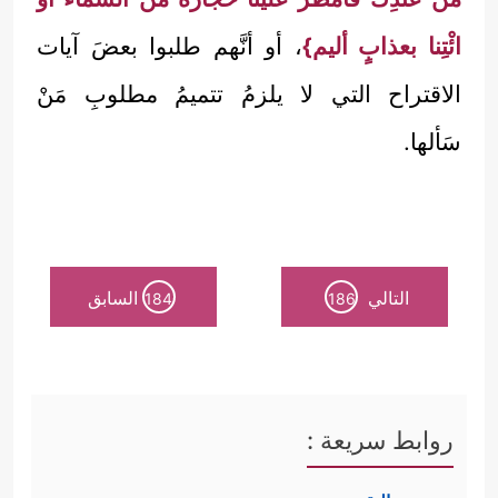
ائْتِنا بعذابٍ أليم}
، أو أنَّهم طلبوا بعضَ آيات
الاقتراح التي لا يلزمُ تتميمُ مطلوبِ مَنْ
سَألها.
التالي
السابق
184
186
روابط سريعة :