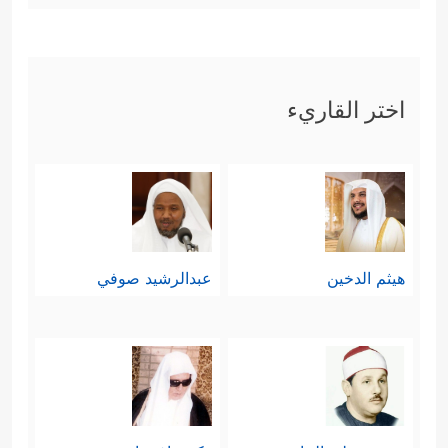
اختر القاريء
هيثم الدخين
عبدالرشيد صوفي