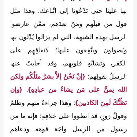
بها علينا حتى تَدْعُوَنا إلى اتِّباعك. وهذا مثل
قول من قبلَهم ومَنْ بعدَهم، ممَّن عارضوا
الرسل بهذه الشبهة، التي لم يزالوا يُدْلون بها
ويَصولون ويتَّفِقون عليها؛ لاتفاقِهِم على
الكفر، وتشابُهِ قلوبِهِم، وقد أجابتْ عنها
الرسلُ بقولِهِم:
{إنْ نَحْنُ إلاَّ بشرٌ مثلُكُم ولكن
الله يمنُّ على مَن يشاءُ من عبادِهِ}
.
{وإن
نَظُنُّكَ لَمِنَ الكاذبين}
: وهذا جراءةٌ منهم وظلمٌ
وقولُ زورٍ، قد انطووا على خلافِهِ؛ فإنه ما من
رسول من الرسل واجَهَ قومَه ودعاهم