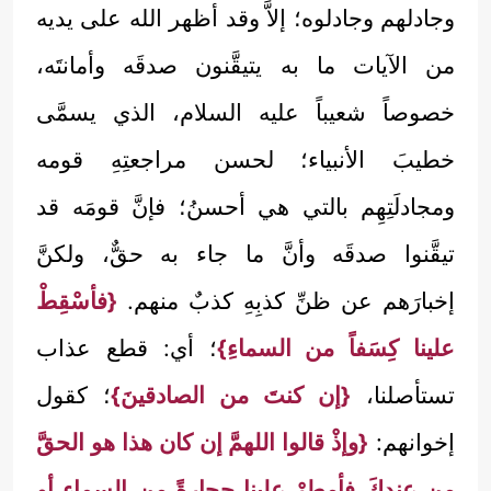
وجادلهم وجادلوه؛ إلاَّ وقد أظهر الله على يديه
من الآيات ما به يتيقَّنون صدقَه وأمانتَه،
خصوصاً شعيباً عليه السلام، الذي يسمَّى
خطيبَ الأنبياء؛ لحسن مراجعتِهِ قومه
ومجادلَتِهِم بالتي هي أحسنُ؛ فإنَّ قومَه قد
تيقَّنوا صدقَه وأنَّ ما جاء به حقٌّ، ولكنَّ
إخبارَهم عن ظنِّ كذبِهِ كذبٌ منهم.
{فأسْقِطْ
علينا كِسَفاً من السماءِ}
؛ أي: قطع عذاب
تستأصلنا،
{إن كنتَ من الصادقينَ}
؛ كقول
إخوانهم:
{وإذْ قالوا اللهمَّ إن كان هذا هو الحقَّ
من عندِكَ فأمطرْ علينا حجارةً من السماء أو