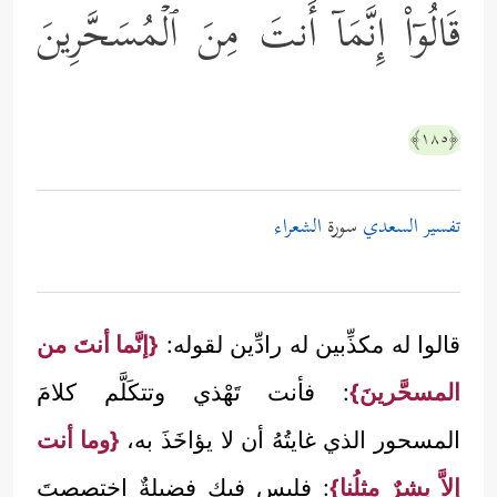
قَالُوۤاْ إِنَّمَاۤ أَنتَ مِنَ ٱلۡمُسَحَّرِینَ
﴿١٨٥﴾
تفسير السعدي
سورة
الشعراء
قالوا له مكذِّبين له رادِّين لقوله:
{إنَّما أنتَ من
المسحَّرينَ}
: فأنت تَهْذي وتتكَلَّم كلامَ
المسحور الذي غايتُهُ أن لا يؤاخَذَ به،
{وما أنت
إلاَّ بشرٌ مثلُنا}
: فليس فيك فضيلةٌ اختصصتَ