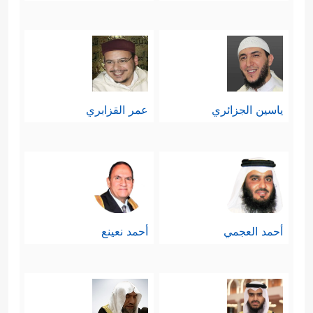
ياسين الجزائري
عمر القزابري
أحمد العجمي
أحمد نعينع