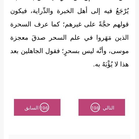
يُرْجَعُ فيه إلى أهل الخبرة والدِّراية، فيكون
قولهم حجَّةً على غيرهم؛ كما عرف السحرة
الذين مَهَروا في علم السحر صدقَ معجزة
موسى، وأنَّه ليس بسحرٍ؛ فقول الجاهلين بعد
هذا لا يُؤْبَهُ به.
التالي
السابق
196
198