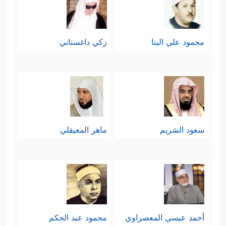
محمود علي البنا
زكي داغستاني
سعود الشريم
ماهر المعيقلي
أحمد عيسي المعصراوي
محمود عبد الحكم