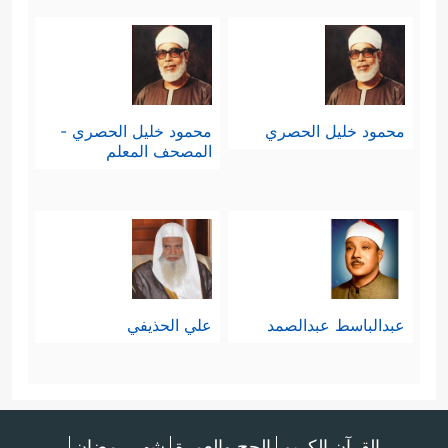
محمود خليل الحصري
محمود خليل الحصري -
المصحف المعلم
عبدالباسط عبدالصمد
علي الحذيفي
القرآن الكريم
الحج والعمرة
شهر رمضان