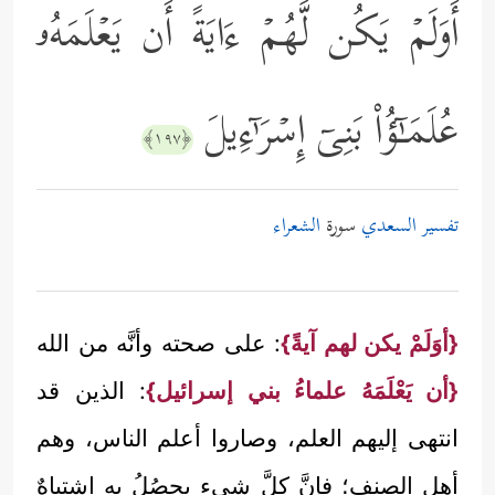
أَوَلَمۡ یَكُن لَّهُمۡ ءَایَةً أَن یَعۡلَمَهُۥ
عُلَمَـٰۤؤُاْ بَنِیۤ إِسۡرَ ٰ⁠ۤءِیلَ
﴿١٩٧﴾
تفسير السعدي
سورة
الشعراء
{أوَلَمْ يكن لهم آيةً}
: على صحته وأنَّه من الله
{أن يَعْلَمَهُ علماءُ بني إسرائيل}
: الذين قد
انتهى إليهم العلم، وصاروا أعلم الناس، وهم
أهل الصنف؛ فإنَّ كلَّ شيء يحصُلُ به اشتباهٌ