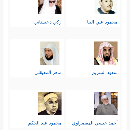
عَجُوزࣰا فِی ٱلۡغَـٰبِرِینَ
﴿١٧١﴾
ثُمَّ دَمَّرۡنَا ٱلۡـَٔاخَرِینَ
﴿١٧٢﴾
وَأَمۡطَرۡنَا عَلَیۡهِم مَّطَرࣰاۖ فَسَاۤءَ مَطَرُ ٱلۡمُنذَرِینَ
محمود علي البنا
زكي داغستاني
﴿١٧٣﴾
إِنَّ فِی ذَ ٰ⁠لِكَ لَـَٔایَةࣰۖ وَمَا كَانَ أَكۡثَرُهُم مُّؤۡمِنِینَ
﴿١٧٤﴾
وَإِنَّ رَبَّكَ لَهُوَ ٱلۡعَزِیزُ ٱلرَّحِیمُ﴾
.
أما قصة شُعيبٍ مع قومه، فيمكن
تلخيصها كما وردت في هذه الآيات
سعود الشريم
ماهر المعيقلي
بالآتي:
أولًا: بدأ شعيبٌ دعوتَه لقومه بما بدأ به
نوحٌ وهودٌ وصالحٌ ولوطٌ، وقد واجَهَ مثل
﴿كَذَّبَ
ما واجهوا من الإِعراض والتكذيب
أحمد عيسي المعصراوي
محمود عبد الحكم