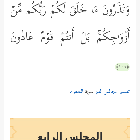
وَتَذَرُونَ مَا خَلَقَ لَكُمۡ رَبُّكُم مِّنۡ
أَزۡوَ ٰ⁠جِكُمۚ بَلۡ أَنتُمۡ قَوۡمٌ عَادُونَ
﴿١٦٦﴾
تفسير مجالس النور
سورة
الشعراء
المجلس الرابع