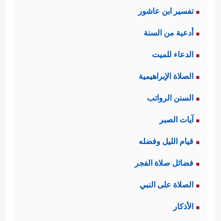
تفسير ابن عاشور
أجرًا ولا جزاءً، كما أكَّد الأنبياء السابقون
أدعية من السنة
﴿وَمَاۤ أَسۡـَٔلُكُمۡ عَلَیۡهِ مِنۡ أَجۡرٍۖ إِنۡ أَجۡرِیَ إِلَّا عَلَىٰ رَبِّ
الدعاء للميت
ٱلۡعَـٰلَمِینَ﴾
.
الصلاة الإبراهيمية
ثالثًا: شخَّص الداءَ الذي أصابهم وشذَّ بهم
السنن الرواتب
﴿أَتَأۡتُونَ ٱلذُّكۡرَانَ
عن جادَّة الفطرة الآدميَّة
آيات الصبر
مِنَ ٱلۡعَـٰلَمِینَ
﴿١٦٥﴾
وَتَذَرُونَ مَا خَلَقَ لَكُمۡ رَبُّكُم
قيام الليل وفضله
مِّنۡ أَزۡوَ ٰ⁠جِكُمۚ بَلۡ أَنتُمۡ قَوۡمٌ عَادُونَ﴾
.
فضائل صلاة الفجر
رابعًا: إلا أنَّ قومَه ردُّوا عليه كما ردَّت
الصلاة على النبي
﴿قَالُواْ لَىِٕن لَّمۡ
الأقوام السابقة على أنبيائهم:
الأذكار
.