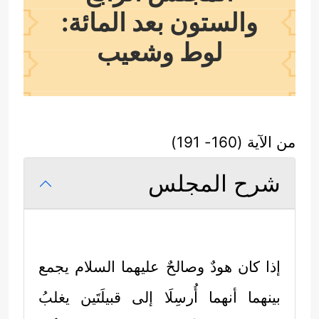
والستون بعد المائة:
لوط وشعيب
من الآية (160- 191)
شرح المجلس
إذا كان هودٌ وصالحٌ
عليهما السلام
يجمع
بينهما أنهما أُرسِلَا إلى قبيلَتَين يغلبُ