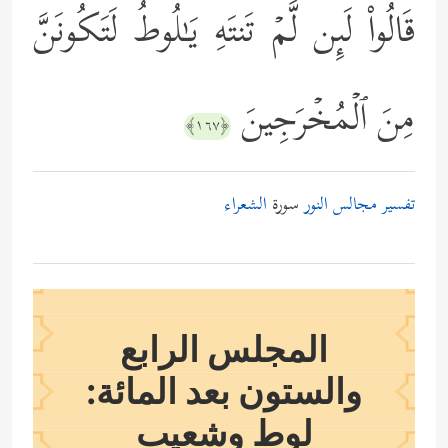
قَالُواْ لَىِٕن لَّمۡ تَنتَهِ یَـٰلُوطُ لَتَكُونَنَّ
مِنَ ٱلۡمُخۡرَجِینَ
﴿١٦٧﴾
تفسير مجالس النور
سورة
الشعراء
المجلس الرابع
والستون بعد المائة:
لوط وشعيب