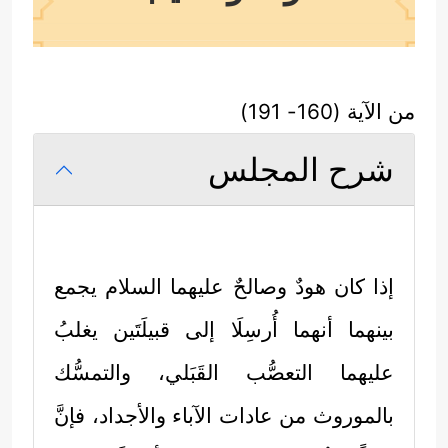
من الآية (160- 191)
شرح المجلس
إذا كان هودٌ وصالحٌ
عليهما السلام
يجمع
بينهما أنهما أُرسِلَا إلى قبيلَتَين يغلبُ
عليهما التعصُّب القَبَلي، والتمسُّك
بالموروث من عادات الآباء والأجداد، فإنَّ