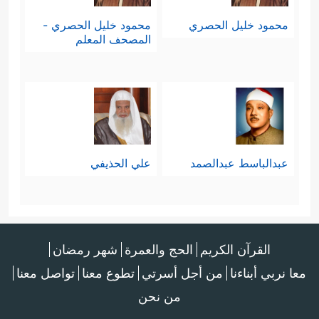
قَالَ رَبِّیۤ أَعۡلَمُ بِمَا تَعۡمَلُونَ﴾
.
محمود خليل الحصري
محمود خليل الحصري -
المصحف المعلم
خامسًا: لقِيَ قومه ما لقِيَتْه الأقوامُ
﴿فَكَذَّبُوهُ
الأخرى جزاءَ تكذيبهم وظلمهم
فَأَخَذَهُمۡ عَذَابُ یَوۡمِ ٱلظُّلَّةِۚ إِنَّهُۥ كَانَ عَذَابَ یَوۡمٍ عَظِیمٍ
﴿١٨٩﴾
إِنَّ فِی ذَ ٰ⁠لِكَ لَـَٔایَةࣰۖ وَمَا كَانَ أَكۡثَرُهُم
عبدالباسط عبدالصمد
علي الحذيفي
مُّؤۡمِنِینَ
﴿١٩٠﴾
وَإِنَّ رَبَّكَ لَهُوَ ٱلۡعَزِیزُ ٱلرَّحِیمُ﴾
.
القرآن الكريم
الحج والعمرة
شهر رمضان
معا نربي أبناءنا
من أجل أسرتي
تطوع معنا
تواصل معنا
من نحن