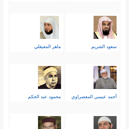
﴿١٧٣﴾
إِنَّ فِی ذَ ٰ⁠لِكَ لَـَٔایَةࣰۖ وَمَا كَانَ أَكۡثَرُهُم مُّؤۡمِنِینَ
﴿١٧٤﴾
وَإِنَّ رَبَّكَ لَهُوَ ٱلۡعَزِیزُ ٱلرَّحِیمُ﴾
.
أما قصة شُعيبٍ مع قومه، فيمكن
تلخيصها كما وردت في هذه الآيات
سعود الشريم
ماهر المعيقلي
بالآتي:
أولًا: بدأ شعيبٌ دعوتَه لقومه بما بدأ به
نوحٌ وهودٌ وصالحٌ ولوطٌ، وقد واجَهَ مثل
﴿كَذَّبَ
ما واجهوا من الإِعراض والتكذيب
أحمد عيسي المعصراوي
محمود عبد الحكم
أَصۡحَـٰبُ لۡـَٔیۡكَةِ ٱلۡمُرۡسَلِینَ
﴿١٧٦﴾
إِذۡ قَالَ لَهُمۡ شُعَیۡبٌ
أَلَا تَـتَّـقُونَ
﴿١٧٧﴾
إِنِّی لَكُمۡ رَسُولٌ أَمِینࣱ
﴿١٧٨﴾