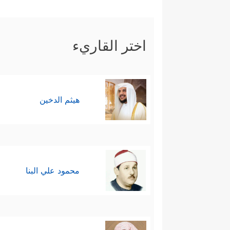
تَسۡتَمِعُونَ﴾
، فأكَّد موسى جوابَه ال
ءَابَاۤىِٕكُمُ ٱلۡأَوَّلِینَ﴾
.
اختر القاريء
هنا حاول فرعون حرفَ مجرى ال
الاستفزاز، وحافَظَ على الحوار ف
تَعۡقِلُونَ﴾
.
هيثم الدخين
هنا لجأ فرعون إلى التهديد ليحسم
ٱتَّخَذۡتَ إِلَـٰهًا غَیۡرِی لَأَجۡعَلَنَّكَ مِنَ ٱلۡمَسۡ
﴿قَالَ أَوَلَوۡ جِئۡتُك
التي وعده الله بها:
محمود علي البنا
وَنَزَعَ یَدَهُۥ فَإِذَا هِیَ بَیۡضَاۤءُ لِلنَّـٰظِرِینَ﴾
.
فلمَّا رأى فرعونُ هذا الذي فوق عل