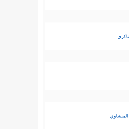
﴿قَالَ ءَامَنتُمۡ لَهُۥ
ذين جمَعَهم لنصرته
أُصَلِّبَنَّكُمۡ أَجۡمَعِینَ﴾
إنَّه الطغيان الذي
كانت أقوى مِن فرعون وتهديداته
ناكري
ة التي أربَكَت فرعون، وأذلَّت
ِنه ما رأى، لكنَّه استدرج فيما
ج الكبرى؛ خروج بني إسرائيل من
المنشاوي
 وهارون ومَن كان معهما مِن بني