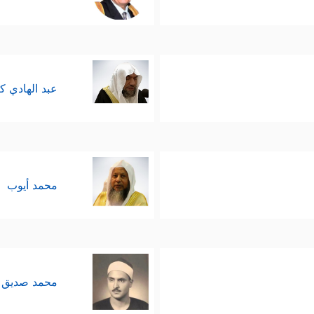
إلى مُواجهةٍ أخرى؛ مواجهة بين فرعون وبين سحرته ال
َمَكُمُ ٱلسِّحۡرَ فَلَسَوۡفَ تَعۡلَمُونَۚ لَأُقَطِّعَنَّ أَیۡدِیَكُمۡ وَأَرۡجُلَكُم مِّنۡ خِلَـٰفࣲ وَلَ
 في قلوب هؤلاء السحرة بعد أن ذاقُوها منذ لحظات 
عبد الهادي ك
إِنَّا نَطۡمَعُ أَن یَغۡفِرَ لَنَا رَبُّنَا خَطَـٰیَـٰنَاۤ أَن كُنَّاۤ أَوَّلَ ٱلۡمُؤۡمِنِینَ﴾
.
قف فرعون مِن موسى نفسه بعد هذه المواجهة الصاخِبَ
محمد أيوب
ة السحرة ولم يجرؤ على التعرُّض لموسى بعد أن رأى م
ه؛ حيث أمر الله موسى بأن يقودَ بنفسه عمليةَ الخرو
محمد صديق 
ده، وجيَّش جيشَه وتبِعَهم، فأغرقه الله وأنجَى موسى