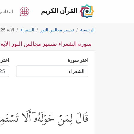
القرآن الكريم
التفاسي
الرئيسية
تفسير مجالس النور
الشعراء
الآية 25
سورة الشعراء تفسير مجالس النور الآية 25
اختر سورة
اختر 
قَالَ لِمَنۡ حَوۡلَهُۥۤ أَلَا تَسۡتَ