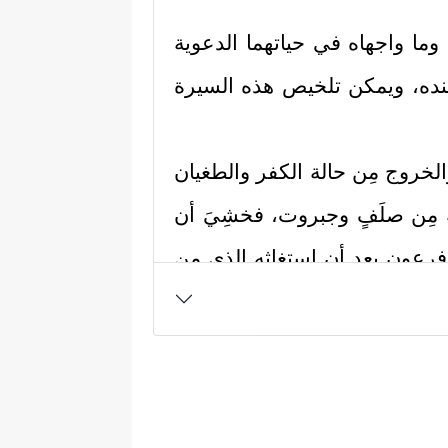
وما واجهاه في حياتهما الدعوية
نده، ويمكن تلخيص هذه السيرة
الخروج مِن حالة الكفر والطغيان
 مِن صلَفٍ وجبروت، فخشِيَ أن
م فرعون بعد أن استغاثه الذي مِن
ه المَدَد، وأن يُرسل معه أخاه
 نَادَىٰ رَبُّكَ مُوسَىٰۤ أَنِ ٱئۡتِ ٱلۡقَوۡمَ ٱلظَّـٰلِمِینَ
َرۡسِلۡ إِلَىٰ هَـٰرُونَ
﴿١٣﴾
وَلَهُمۡ عَلَیَّ ذَنۢبࣱ