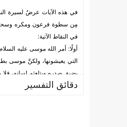
في هذه الآيات عرضٌ لسيرة النبي
مِن سطوة فرعون ومكره وسحره، 
في النقاط الآتية:
أولًا: أمر الله موسى
عليه السلام
التي يعيشونها، ولكنَّ موسى بط
يضيق صدره ويتلعثم لسانه، فلا ينج
دقائق التفسير
شيعته، فهرب منهم خائِفًا يترقَّب، ف
لكلِّ ذلك وقف موسى أمام ربه ال
هارون
عليهما السلام
، فاستجابَ الل
﴿١٠﴾
قَوۡمَ فِرۡعَوۡنَۚ أَلَا یَتَّقُونَ
﴿١١﴾
قَالَ رَ