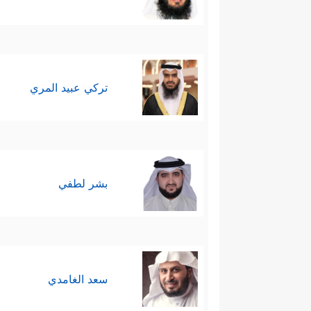
سادسًا: هنا انتقل المشهد كلُّه 
قَبۡلَ أَنۡ ءَاذَنَ لَكُمۡۖ إِنَّهُۥ لَكَبِیرُكُمُ ٱلَّذِی عَلّ
ليس له حدٌّ، لكن حلاوة الإيمان
تركي عبيد المري
﴿قَالُواْ لَا ضَیۡرَۖ إِنَّـاۤ إِلَىٰ رَبِّنَا مُنقَلِبُونَ
﴿٥٠﴾
سابعًا: لم يُشِر القرآن إلى مو
كبرياءه.
بشر لطفي
والظاهر أنَّ فرعون اكتفى بمعاقب
بعد لمواجهة أوْدَت به وبمَن مع
أرض مصر.
سعد الغامدي
فلما علِمَ فرعون بذلك جنَّد جُن