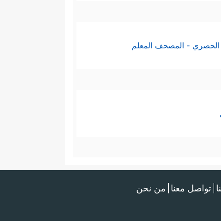
﴿٥٣
إِنَّ هَـٰۤـؤُلَاۤءِ لَشِرۡذِمَةࣱ قَلِیلُونَ
﴿٥٤﴾
رِیمࣲ
﴿٥٨﴾
كَذَ ٰ⁠لِكَۖ وَأَوۡرَثۡنَـٰهَا بَنِیۤ إِسۡرَ ٰ⁠ۤءِیلَ
الحصري - المصحف المعلم
ِیَ رَبِّی سَیَهۡدِینِ
﴿٦٢﴾
فَأَوۡحَیۡنَاۤ إِلَىٰ مُوسَىٰۤ
وسَىٰ وَمَن مَّعَهُۥۤ أَجۡمَعِینَ
﴿٦٥﴾
ثُمَّ أَغۡرَقۡنَا
ا
تواصل معنا
من نحن