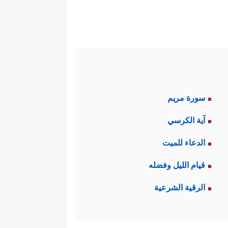
 السماحَ لبني إسرائيل بالخروج
إِسۡرَ ٰ⁠ۤءِیلَ﴾
.
فولته، ومذكِّرًا له بقتله للرجل
ٱلۡكَـٰفِرِینَ﴾
.
سورة مريم
﴿قَالَ فَعَلۡتُهَاۤ إِذࣰا وَأَنَا۠ مِنَ ٱلضَّاۤلِّینَ
سالته:
آية الكرسي
نَّها لا تُسوِّغ الظلمَ الذي أوقَعَه
الدعاء للميت
قيام الليل وفضله
﴿قَالَ
فأجابه موسى
عليه السلام
:
الرقية الشرعية
﴿قَالَ لِمَنۡ حَوۡلَهُۥۤ أَلَا
هكِّمًا بموسى: