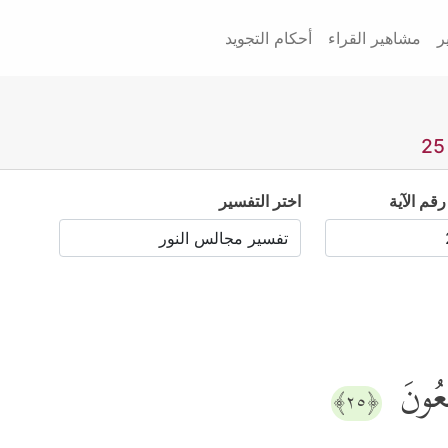
ر
مشاهير القراء
أحكام التجويد
رقم الآية
اختر التفسير
مِعُونَ
﴿٢٥﴾