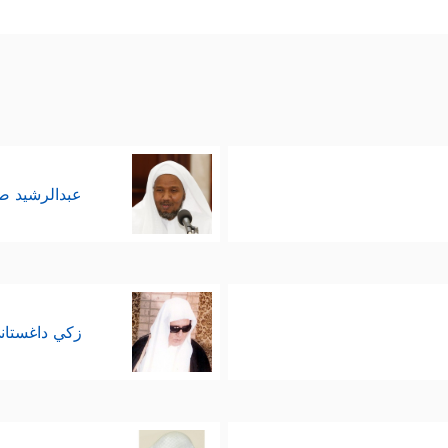
أول بثقةٍ ورباطة جَأشٍ، وبما يصدم عقيدة فرعون ودعوا
﴿قَالَ إِنَّ رَسُولَكُمُ ٱلَّذِیۤ أُرۡسِلَ إِلَیۡكُمۡ لَمَجۡن
حوار بشَتمه لموسى
﴿قَالَ رَ
ي طريقه الصحيح، كأنَّه لم يسمع تلك الشَّتِيمة:
عبدالرشيد 
 الأمر بقوة السلطة لا بقوة الحجَّة، كعادة الفراعن
جُونِینَ﴾
، أمَّا موسى
عليه السلام
فقد لجأ إلى ما عنده م
َ بِشَیۡءࣲ مُّبِینࣲ
﴿٣٠﴾
قَالَ فَأۡتِ بِهِۦۤ إِن كُنتَ مِنَ ٱلصَّـٰدِقِینَ
﴿٣١﴾
ف
زكي داغستان
مه وفوق طاقته، والذي ينزع عنه رِداءَ ألوهيَّته وربوبيّ