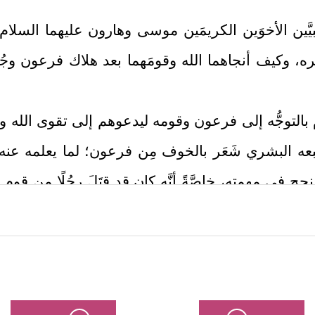
َّين الأخوَين الكريمَين موسى وهارون
عليهما السلام
وكيف أنجاهما الله وقومَهما بعد هلاك فرعون وجُ
بالتوجُّه إلى فرعون وقومه ليدعوهم إلى تقوى الله و
بعه البشري شَعَر بالخوف مِن فرعون؛ لما يعلمه عنه
ح في مهمته، خاصَّةً أنَّه كان قد قتَلَ رجُلًا مِن قو
كيف يرجع إليهم اليوم ناصحًا ومُذكِّرًا ومُحذِّرًا؟
عليم الحكيم، يعرِض ضعفَه وخوالج نفسه، ويطلب من الل
﴿وَإِذۡ
ه سُؤلَه، وطمأَنَه بالمعيَّة الربانيَّة والعناية الإلهيَّة
بِّ إِنِّیۤ أَخَافُ أَن یُكَذِّبُونِ
﴿١٢﴾
وَیَضِیقُ صَدۡرِی وَلَا یَنطَلِقُ لِسَانِی فَأ