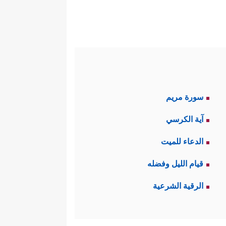
 السماحَ لبني إسرائيل بالخروج
إِسۡرَ ٰ⁠ۤءِیلَ﴾
.
فولته، ومذكِّرًا له بقتله للرجل
ٱلۡكَـٰفِرِینَ﴾
.
سورة مريم
﴿قَالَ فَعَلۡتُهَاۤ إِذࣰا وَأَنَا۠ مِنَ ٱلضَّاۤلِّینَ
سالته:
آية الكرسي
نَّها لا تُسوِّغ الظلمَ الذي أوقَعَه
الدعاء للميت
قيام الليل وفضله
﴿قَالَ
فأجابه موسى
عليه السلام
:
الرقية الشرعية
﴿قَالَ لِمَنۡ حَوۡلَهُۥۤ أَلَا
هكِّمًا بموسى: