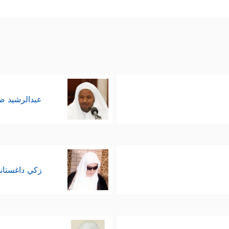
أول بثقةٍ ورباطة جَأشٍ، وبما يصدم عقيدة فرعون ودعوا
﴿قَالَ إِنَّ رَسُولَكُمُ ٱلَّذِیۤ أُرۡسِلَ إِلَیۡكُمۡ لَمَجۡن
حوار بشَتمه لموسى
﴿قَالَ رَ
ي طريقه الصحيح، كأنَّه لم يسمع تلك الشَّتِيمة:
عبدالرشيد 
 الأمر بقوة السلطة لا بقوة الحجَّة، كعادة الفراعن
جُونِینَ﴾
، أمَّا موسى
عليه السلام
فقد لجأ إلى ما عنده م
َ بِشَیۡءࣲ مُّبِینࣲ
﴿٣٠﴾
قَالَ فَأۡتِ بِهِۦۤ إِن كُنتَ مِنَ ٱلصَّـٰدِقِینَ
﴿٣١﴾
ف
زكي داغستان
مه وفوق طاقته، والذي ينزع عنه رِداءَ ألوهيَّته وربوبيّ