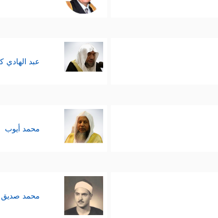
إلى مُواجهةٍ أخرى؛ مواجهة بين فرعون وبين سحرته ال
َمَكُمُ ٱلسِّحۡرَ فَلَسَوۡفَ تَعۡلَمُونَۚ لَأُقَطِّعَنَّ أَیۡدِیَكُمۡ وَأَرۡجُلَكُم مِّنۡ خِلَـٰفࣲ وَلَ
 في قلوب هؤلاء السحرة بعد أن ذاقُوها منذ لحظات 
عبد الهادي ك
إِنَّا نَطۡمَعُ أَن یَغۡفِرَ لَنَا رَبُّنَا خَطَـٰیَـٰنَاۤ أَن كُنَّاۤ أَوَّلَ ٱلۡمُؤۡمِنِینَ﴾
.
قف فرعون مِن موسى نفسه بعد هذه المواجهة الصاخِبَ
محمد أيوب
ة السحرة ولم يجرؤ على التعرُّض لموسى بعد أن رأى م
ه؛ حيث أمر الله موسى بأن يقودَ بنفسه عمليةَ الخرو
محمد صديق 
ده، وجيَّش جيشَه وتبِعَهم، فأغرقه الله وأنجَى موسى