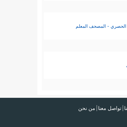
﴿٥٣
إِنَّ هَـٰۤـؤُلَاۤءِ لَشِرۡذِمَةࣱ قَلِیلُونَ
﴿٥٤﴾
رِیمࣲ
﴿٥٨﴾
كَذَ ٰ⁠لِكَۖ وَأَوۡرَثۡنَـٰهَا بَنِیۤ إِسۡرَ ٰ⁠ۤءِیلَ
الحصري - المصحف المعلم
ِیَ رَبِّی سَیَهۡدِینِ
﴿٦٢﴾
فَأَوۡحَیۡنَاۤ إِلَىٰ مُوسَىٰۤ
وسَىٰ وَمَن مَّعَهُۥۤ أَجۡمَعِینَ
﴿٦٥﴾
ثُمَّ أَغۡرَقۡنَا
ا
تواصل معنا
من نحن