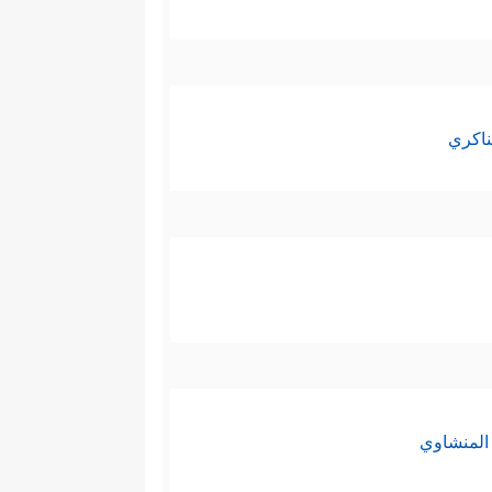
﴿قَالَ ءَامَنتُمۡ لَهُۥ
ذين جمَعَهم لنصرته
أُصَلِّبَنَّكُمۡ أَجۡمَعِینَ﴾
إنَّه الطغيان الذي
كانت أقوى مِن فرعون وتهديداته
ناكري
ة التي أربَكَت فرعون، وأذلَّت
ِنه ما رأى، لكنَّه استدرج فيما
ج الكبرى؛ خروج بني إسرائيل من
المنشاوي
 وهارون ومَن كان معهما مِن بني