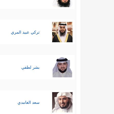
سادسًا: هنا انتقل المشهد كلُّه 
قَبۡلَ أَنۡ ءَاذَنَ لَكُمۡۖ إِنَّهُۥ لَكَبِیرُكُمُ ٱلَّذِی عَلّ
ليس له حدٌّ، لكن حلاوة الإيمان
تركي عبيد المري
﴿قَالُواْ لَا ضَیۡرَۖ إِنَّـاۤ إِلَىٰ رَبِّنَا مُنقَلِبُونَ
﴿٥٠﴾
سابعًا: لم يُشِر القرآن إلى مو
كبرياءه.
بشر لطفي
والظاهر أنَّ فرعون اكتفى بمعاقب
بعد لمواجهة أوْدَت به وبمَن مع
أرض مصر.
سعد الغامدي
فلما علِمَ فرعون بذلك جنَّد جُن