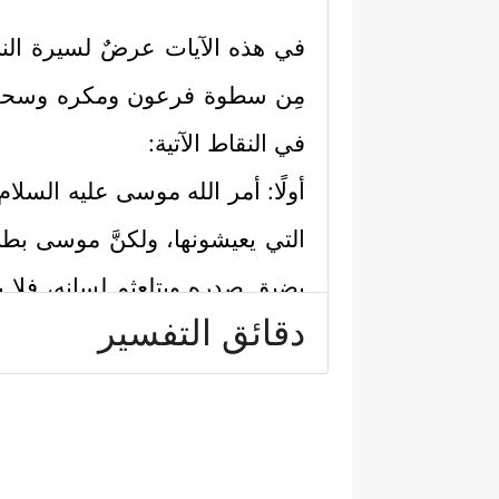
في هذه الآيات عرضٌ لسيرة النبي
مِن سطوة فرعون ومكره وسحره، 
في النقاط الآتية:
أولًا: أمر الله موسى
عليه السلام
التي يعيشونها، ولكنَّ موسى بط
يضيق صدره ويتلعثم لسانه، فلا ينج
دقائق التفسير
شيعته، فهرب منهم خائِفًا يترقَّب، ف
لكلِّ ذلك وقف موسى أمام ربه ال
هارون
عليهما السلام
، فاستجابَ الل
﴿١٠﴾
قَوۡمَ فِرۡعَوۡنَۚ أَلَا یَتَّقُونَ
﴿١١﴾
قَالَ رَ