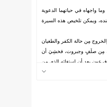
وما واجهاه في حياتهما الدعوية
نده، ويمكن تلخيص هذه السيرة
الخروج مِن حالة الكفر والطغيان
 مِن صلَفٍ وجبروت، فخشِيَ أن
م فرعون بعد أن استغاثه الذي مِن
ه المَدَد، وأن يُرسل معه أخاه
 نَادَىٰ رَبُّكَ مُوسَىٰۤ أَنِ ٱئۡتِ ٱلۡقَوۡمَ ٱلظَّـٰلِمِینَ
َرۡسِلۡ إِلَىٰ هَـٰرُونَ
﴿١٣﴾
وَلَهُمۡ عَلَیَّ ذَنۢبࣱ