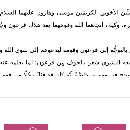
َّين الأخوَين الكريمَين موسى وهارون
عليهما السلام
وكيف أنجاهما الله وقومَهما بعد هلاك فرعون وجُ
بالتوجُّه إلى فرعون وقومه ليدعوهم إلى تقوى الله و
بعه البشري شَعَر بالخوف مِن فرعون؛ لما يعلمه عنه
ح في مهمته، خاصَّةً أنَّه كان قد قتَلَ رجُلًا مِن قو
كيف يرجع إليهم اليوم ناصحًا ومُذكِّرًا ومُحذِّرًا؟
عليم الحكيم، يعرِض ضعفَه وخوالج نفسه، ويطلب من الل
﴿وَإِذۡ
ه سُؤلَه، وطمأَنَه بالمعيَّة الربانيَّة والعناية الإلهيَّة
بِّ إِنِّیۤ أَخَافُ أَن یُكَذِّبُونِ
﴿١٢﴾
وَیَضِیقُ صَدۡرِی وَلَا یَنطَلِقُ لِسَانِی فَأ