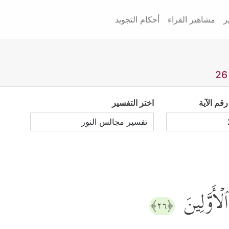
ر
مشاهير القراء
أحكام التجويد
رقم الآية
اختر التفسير
لۡأَوَّلِینَ
﴿٢٦﴾