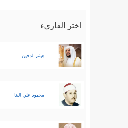
تَسۡتَمِعُونَ﴾
، فأكَّد موسى جوابَه ال
ءَابَاۤىِٕكُمُ ٱلۡأَوَّلِینَ﴾
.
اختر القاريء
هنا حاول فرعون حرفَ مجرى ال
الاستفزاز، وحافَظَ على الحوار ف
تَعۡقِلُونَ﴾
.
هيثم الدخين
هنا لجأ فرعون إلى التهديد ليحسم
ٱتَّخَذۡتَ إِلَـٰهًا غَیۡرِی لَأَجۡعَلَنَّكَ مِنَ ٱلۡمَسۡ
﴿قَالَ أَوَلَوۡ جِئۡتُك
التي وعده الله بها:
محمود علي البنا
وَنَزَعَ یَدَهُۥ فَإِذَا هِیَ بَیۡضَاۤءُ لِلنَّـٰظِرِینَ﴾
.
فلمَّا رأى فرعونُ هذا الذي فوق عل