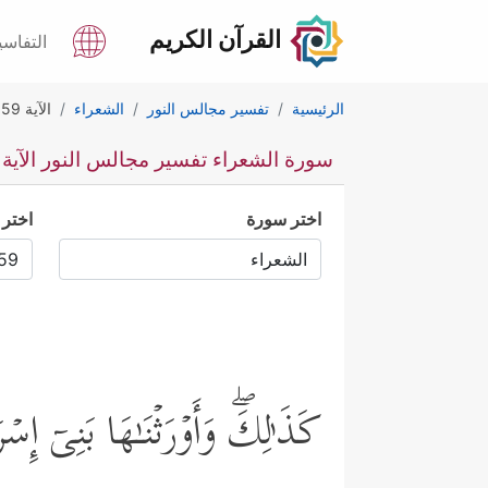
القرآن الكريم
التفاسي
الرئيسية
تفسير مجالس النور
الشعراء
الآية 59
سورة الشعراء تفسير مجالس النور الآية 59
اختر سورة
اختر 
كَذَ ٰ⁠لِكَۖ وَأَوۡرَثۡنَـٰهَا بَنِیۤ إِسۡرَ