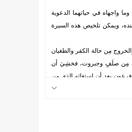
وما واجهاه في حياتهما الدعوية
نده، ويمكن تلخيص هذه السيرة
الخروج مِن حالة الكفر والطغيان
 مِن صلَفٍ وجبروت، فخشِيَ أن
م فرعون بعد أن استغاثه الذي مِن
ه المَدَد، وأن يُرسل معه أخاه
 نَادَىٰ رَبُّكَ مُوسَىٰۤ أَنِ ٱئۡتِ ٱلۡقَوۡمَ ٱلظَّـٰلِمِینَ
َرۡسِلۡ إِلَىٰ هَـٰرُونَ
﴿١٣﴾
وَلَهُمۡ عَلَیَّ ذَنۢبࣱ