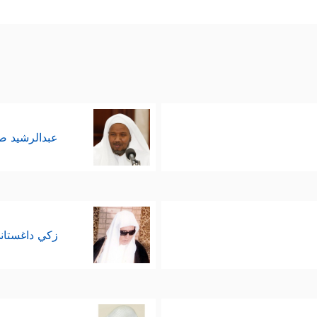
أول بثقةٍ ورباطة جَأشٍ، وبما يصدم عقيدة فرعون ودعوا
﴿قَالَ إِنَّ رَسُولَكُمُ ٱلَّذِیۤ أُرۡسِلَ إِلَیۡكُمۡ لَمَجۡن
حوار بشَتمه لموسى
﴿قَالَ رَ
ي طريقه الصحيح، كأنَّه لم يسمع تلك الشَّتِيمة:
عبدالرشيد 
 الأمر بقوة السلطة لا بقوة الحجَّة، كعادة الفراعن
جُونِینَ﴾
، أمَّا موسى
عليه السلام
فقد لجأ إلى ما عنده م
َ بِشَیۡءࣲ مُّبِینࣲ
﴿٣٠﴾
قَالَ فَأۡتِ بِهِۦۤ إِن كُنتَ مِنَ ٱلصَّـٰدِقِینَ
﴿٣١﴾
ف
زكي داغستان
مه وفوق طاقته، والذي ينزع عنه رِداءَ ألوهيَّته وربوبيّ