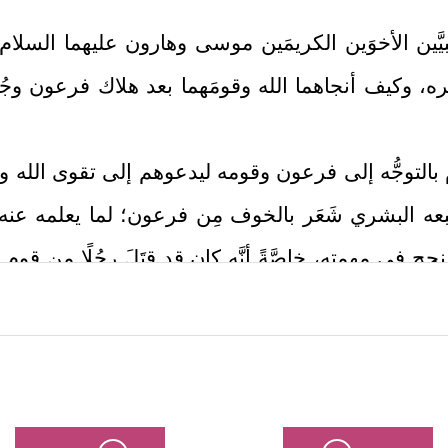
َّين الأخوَين الكريمَين موسى وهارون
عليهما السلام
وكيف أنجاهما الله وقومَهما بعد هلاك فرعون وجُ
بالتوجُّه إلى فرعون وقومه ليدعوهم إلى تقوى الله و
بعه البشري شَعَر بالخوف مِن فرعون؛ لما يعلمه عنه
ح في مهمته، خاصَّةً أنَّه كان قد قتَلَ رجُلًا مِن قو
كيف يرجع إليهم اليوم ناصحًا ومُذكِّرًا ومُحذِّرًا؟
عليم الحكيم، يعرِض ضعفَه وخوالج نفسه، ويطلب من الل
﴿وَإِذۡ
ه سُؤلَه، وطمأَنَه بالمعيَّة الربانيَّة والعناية الإلهيَّة
بِّ إِنِّیۤ أَخَافُ أَن یُكَذِّبُونِ
﴿١٢﴾
وَیَضِیقُ صَدۡرِی وَلَا یَنطَلِقُ لِسَانِی فَأ