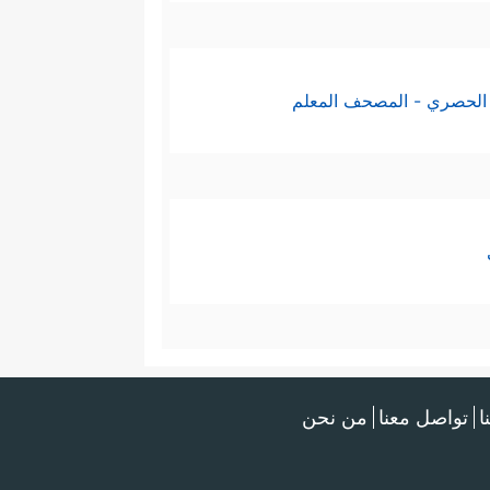
﴿٥٣
إِنَّ هَـٰۤـؤُلَاۤءِ لَشِرۡذِمَةࣱ قَلِیلُونَ
﴿٥٤﴾
رِیمࣲ
﴿٥٨﴾
كَذَ ٰ⁠لِكَۖ وَأَوۡرَثۡنَـٰهَا بَنِیۤ إِسۡرَ ٰ⁠ۤءِیلَ
الحصري - المصحف المعلم
ِیَ رَبِّی سَیَهۡدِینِ
﴿٦٢﴾
فَأَوۡحَیۡنَاۤ إِلَىٰ مُوسَىٰۤ
وسَىٰ وَمَن مَّعَهُۥۤ أَجۡمَعِینَ
﴿٦٥﴾
ثُمَّ أَغۡرَقۡنَا
ا
تواصل معنا
من نحن