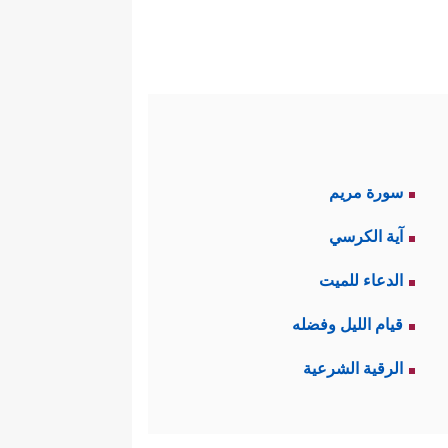
 السماحَ لبني إسرائيل بالخروج
إِسۡرَ ٰ⁠ۤءِیلَ﴾
.
فولته، ومذكِّرًا له بقتله للرجل
ٱلۡكَـٰفِرِینَ﴾
.
سورة مريم
﴿قَالَ فَعَلۡتُهَاۤ إِذࣰا وَأَنَا۠ مِنَ ٱلضَّاۤلِّینَ
سالته:
آية الكرسي
نَّها لا تُسوِّغ الظلمَ الذي أوقَعَه
الدعاء للميت
قيام الليل وفضله
﴿قَالَ
فأجابه موسى
عليه السلام
:
الرقية الشرعية
﴿قَالَ لِمَنۡ حَوۡلَهُۥۤ أَلَا
هكِّمًا بموسى: