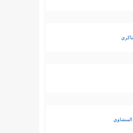
﴿قَالَ ءَامَنتُمۡ لَهُۥ
ذين جمَعَهم لنصرته
أُصَلِّبَنَّكُمۡ أَجۡمَعِینَ﴾
إنَّه الطغيان الذي
كانت أقوى مِن فرعون وتهديداته
ناكري
ة التي أربَكَت فرعون، وأذلَّت
ِنه ما رأى، لكنَّه استدرج فيما
ج الكبرى؛ خروج بني إسرائيل من
المنشاوي
 وهارون ومَن كان معهما مِن بني