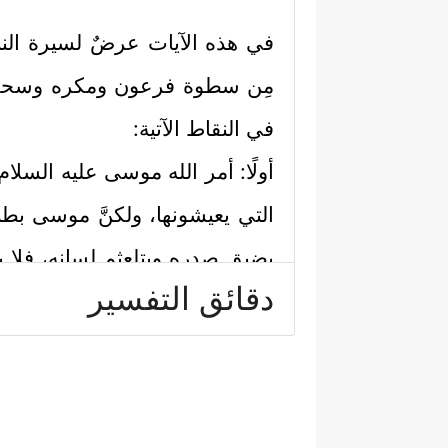
في هذه الآيات عرضٌ لسيرة النبي
مِن سطوة فرعون ومكره وسحره، 
في النقاط الآتية:
أولًا: أمر الله موسى
عليه السلام
التي يعيشونها، ولكنَّ موسى بط
يضيق صدره ويتلعثم لسانه، فلا ينج
دقائق التفسير
شيعته، فهرب منهم خائِفًا يترقَّب، ف
لكلِّ ذلك وقف موسى أمام ربه ال
هارون
عليهما السلام
، فاستجابَ الل
﴿١٠﴾
قَوۡمَ فِرۡعَوۡنَۚ أَلَا یَتَّقُونَ
﴿١١﴾
قَالَ رَ