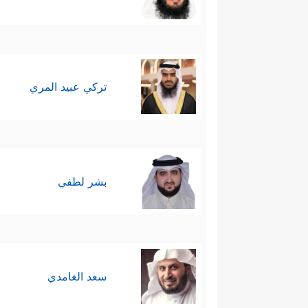
سادسًا: هنا انتقل المشهد كلُّه 
قَبۡلَ أَنۡ ءَاذَنَ لَكُمۡۖ إِنَّهُۥ لَكَبِیرُكُمُ ٱلَّذِی عَلّ
ليس له حدٌّ، لكن حلاوة الإيمان
تركي عبيد المري
﴿قَالُواْ لَا ضَیۡرَۖ إِنَّـاۤ إِلَىٰ رَبِّنَا مُنقَلِبُونَ
﴿٥٠﴾
سابعًا: لم يُشِر القرآن إلى مو
كبرياءه.
بشر لطفي
والظاهر أنَّ فرعون اكتفى بمعاقب
بعد لمواجهة أوْدَت به وبمَن مع
أرض مصر.
سعد الغامدي
فلما علِمَ فرعون بذلك جنَّد جُن