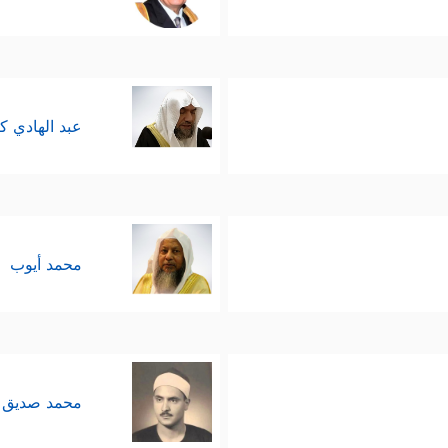
إلى مُواجهةٍ أخرى؛ مواجهة بين فرعون وبين سحرته ال
َمَكُمُ ٱلسِّحۡرَ فَلَسَوۡفَ تَعۡلَمُونَۚ لَأُقَطِّعَنَّ أَیۡدِیَكُمۡ وَأَرۡجُلَكُم مِّنۡ خِلَـٰفࣲ وَلَ
 في قلوب هؤلاء السحرة بعد أن ذاقُوها منذ لحظات 
عبد الهادي ك
إِنَّا نَطۡمَعُ أَن یَغۡفِرَ لَنَا رَبُّنَا خَطَـٰیَـٰنَاۤ أَن كُنَّاۤ أَوَّلَ ٱلۡمُؤۡمِنِینَ﴾
.
قف فرعون مِن موسى نفسه بعد هذه المواجهة الصاخِبَ
محمد أيوب
ة السحرة ولم يجرؤ على التعرُّض لموسى بعد أن رأى م
ه؛ حيث أمر الله موسى بأن يقودَ بنفسه عمليةَ الخرو
محمد صديق 
ده، وجيَّش جيشَه وتبِعَهم، فأغرقه الله وأنجَى موسى