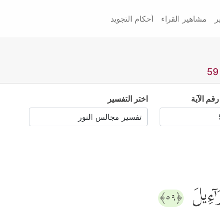
ر
مشاهير القراء
أحكام التجويد
رقم الآية
اختر التفسير
 ٰ⁠ۤءِیلَ
﴿٥٩﴾