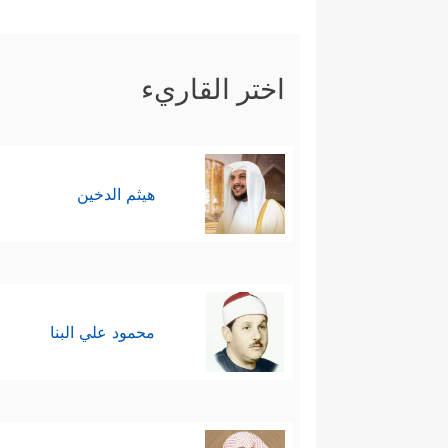
تَسۡتَمِعُونَ﴾
، فأكَّد موسى جوابَه ال
ءَابَاۤىِٕكُمُ ٱلۡأَوَّلِینَ﴾
.
اختر القاريء
هنا حاول فرعون حرفَ مجرى ال
الاستفزاز، وحافَظَ على الحوار ف
تَعۡقِلُونَ﴾
.
هيثم الدخين
هنا لجأ فرعون إلى التهديد ليحسم
ٱتَّخَذۡتَ إِلَـٰهًا غَیۡرِی لَأَجۡعَلَنَّكَ مِنَ ٱلۡمَسۡ
﴿قَالَ أَوَلَوۡ جِئۡتُك
التي وعده الله بها:
محمود علي البنا
وَنَزَعَ یَدَهُۥ فَإِذَا هِیَ بَیۡضَاۤءُ لِلنَّـٰظِرِینَ﴾
.
فلمَّا رأى فرعونُ هذا الذي فوق عل