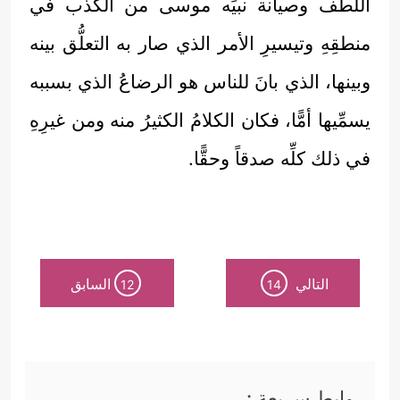
اللطف وصيانة نبيِّه موسى من الكذب في
منطقِهِ وتيسيرِ الأمر الذي صار به التعلُّق بينه
وبينها، الذي بانَ للناس هو الرضاعُ الذي بسببه
يسمِّيها أمًّا، فكان الكلامُ الكثيرُ منه ومن غيرِهِ
في ذلك كلِّه صدقاً وحقًّا.
التالي
السابق
12
14
روابط سريعة :