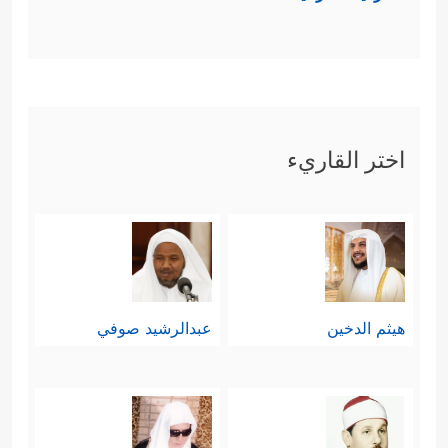
اختر القاريء
هيثم الدخين
عبدالرشيد صوفي