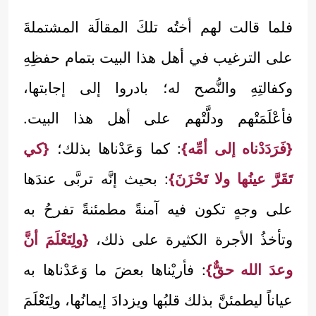
فلما قالت لهم أختُه تلكَ المقالَة المشتملةَ
على الترغيب في أهل هذا البيت بتمام حفظِهِ
وكفالتِهِ والنُّصح له؛ بادروا إلى إجابتها،
فأعْلَمَتْهم ودلَّتْهم على أهل هذا البيت.
{فَرَدَدْناه إلى أمِّه}
: كما وَعَدْناها بذلك؛
{كي
تَقَرَّ عينُها ولا تَحْزَنَ}
: بحيث إنَّه تربَّى عندَها
على وجهٍ تكون فيه آمنةً مطمئنةً تفرحُ به
وتأخذُ الأجرة الكثيرة على ذلك،
{ولِتَعْلَمَ أنَّ
وعدَ الله حقٌّ}
: فأريْناها بعضَ ما وَعَدْناها به
عياناً ليطمئنَّ بذلك قلبُها ويزدادَ إيمانُها، ولِتَعْلَمَ