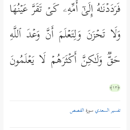
فَرَدَدۡنَـٰهُ إِلَىٰۤ أُمِّهِۦ كَیۡ تَقَرَّ عَیۡنُهَا
وَلَا تَحۡزَنَ وَلِتَعۡلَمَ أَنَّ وَعۡدَ ٱللَّهِ
حَقࣱّ وَلَـٰكِنَّ أَكۡثَرَهُمۡ لَا یَعۡلَمُونَ
﴿١٣﴾
تفسير السعدي
سورة
القصص