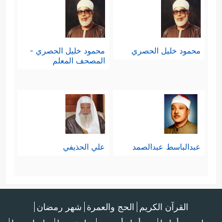
محمود خليل الحصري
محمود خليل الحصري -
المصحف المعلم
عبدالباسط عبدالصمد
علي الحذيفي
القرآن الكريم
الحج والعمرة
شهر رمضان