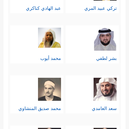
تركي عبيد المري
عبد الهادي كناكري
بشر لطفي
محمد أيوب
سعد الغامدي
محمد صديق المنشاوي