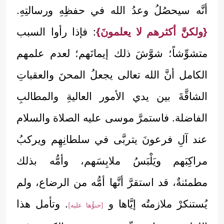
أنَّه سيحصُلُ وعدُ الله في حفظِهِ ورسالتِهِ.
{ولكنَّ أكثرهم لا يعلمونَ}
: فإذا رأوا السبب
متشوِّشاً؛ شوَّشَ ذلك إيمانَهم؛ لعدم علمهم
الكامل أنَّ الله تعالى يجعلُ المحنَ والعقباتِ
الشاقَّةَ بين يدي الأمور العاليةِ والمطالبِ
الفاضلة. فاستمرَّ موسى عليه الصلاة والسلام
عند آلِ فرعونَ يتربَّى في سلطانِهِم ويركبُ
مراكِبَهم ويَلْبَسُ ملابِسَهم، وأمُّه بذلك
مطمئنةٌ، قد استقرَّ أنَّها أمُّه من الرضاع، ولم
يُستنكرْ ملازمتُه إيَّاها و
. وتأمل هذا
[حنوُّها عليه]