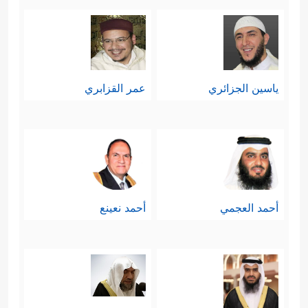
ياسين الجزائري
عمر القزابري
أحمد العجمي
أحمد نعينع