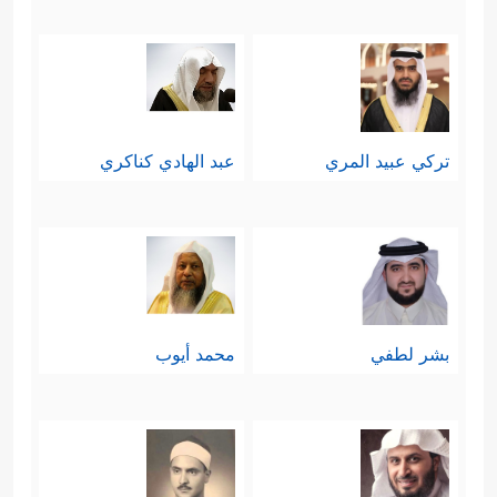
تركي عبيد المري
عبد الهادي كناكري
بشر لطفي
محمد أيوب