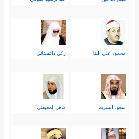
محمود علي البنا
زكي داغستاني
سعود الشريم
ماهر المعيقلي