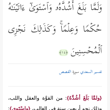
وَلَمَّا بَلَغَ أَشُدَّهُۥ وَٱسۡتَوَىٰۤ ءَاتَیۡنَـٰهُ
حُكۡمࣰا وَعِلۡمࣰاۚ وَكَذَ ٰ⁠لِكَ نَجۡزِی
ٱلۡمُحۡسِنِینَ
﴿١٤﴾
تفسير السعدي
سورة
القصص
{ولمَّا بَلَغَ أشُدَّهُ}
: من القوَّة والعقل واللب،
وذلك نحو أربعين سنة في الغالب،
{واسْتَوى}
: