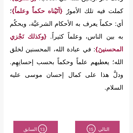
كملت فيه تلك الأمورُ
{آتَيْناه حكماً وعلماً}
؛
أي: حكماً يعرف به الأحكام الشرعيَّة، ويحكُم
به بين الناس، وعلماً كثيراً.
{وكذلك نَجْزي
المحسنينَ}
: في عبادة الله، المحسنين لخلق
الله؛ يعطيهم علماً وحكماً بحسب إحسانِهِم.
ودلَّ هذا على كمال إحسان موسى عليه
السلام.
التالي
السابق
13
15