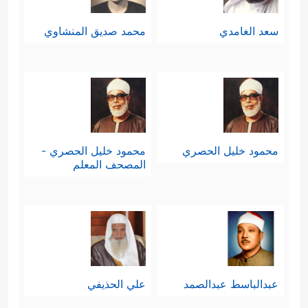
سعد الغامدي
محمد صديق المنشاوي
محمود خليل الحصري
محمود خليل الحصري -
المصحف المعلم
عبدالباسط عبدالصمد
علي الحذيفي