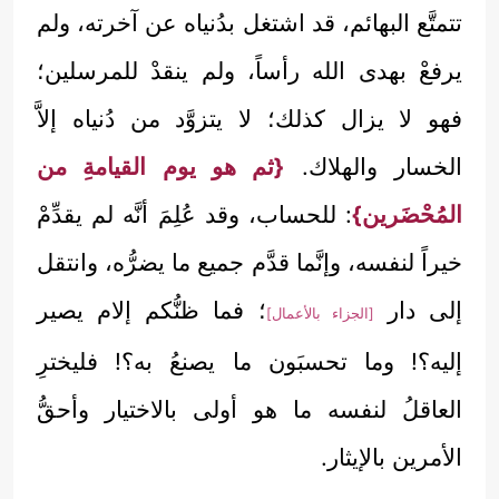
تتمتَّع البهائم، قد اشتغل بدُنياه عن آخرته، ولم
يرفعْ بهدى الله رأساً، ولم ينقدْ للمرسلين؛
فهو لا يزال كذلك؛ لا يتزوَّد من دُنياه إلاَّ
الخسار والهلاك.
{ثم هو يوم القيامةِ من
المُحْضَرين}
: للحساب، وقد عُلِمَ أنَّه لم يقدِّمْ
خيراً لنفسه، وإنَّما قدَّم جميع ما يضرُّه، وانتقل
إلى دار
؛ فما ظنُّكم إلام يصير
[الجزاء بالأعمال]
إليه؟! وما تحسبَون ما يصنعُ به؟! فليخترِ
العاقلُ لنفسه ما هو أولى بالاختيار وأحقُّ
الأمرين بالإيثار.