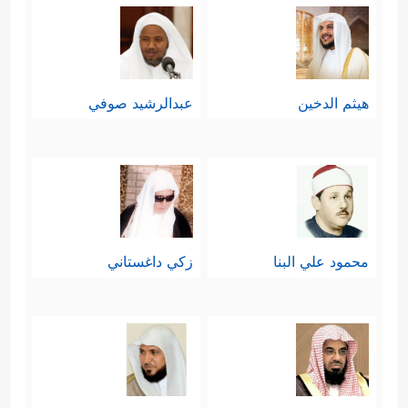
هيثم الدخين
عبدالرشيد صوفي
محمود علي البنا
زكي داغستاني