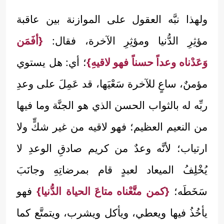
ولهذا نبَّه العقول على الموازنة بين عاقبة
مؤثِرِ الدُّنيا ومؤثِرِ الآخرة، فقال:
{أفَمَن
وَعَدْناه وعداً حسناً فهو لاقيهِ}
؛ أي: هل يستوي
مؤمنٌ، ساعٍ للآخرة سَعْيَها، قد عَمِلَ على وعدِ
ربِّه له بالثواب الحسن الذي هو الجنَّة وما فيها
من النعيم العظيم؛ فهو لاقيه من غير شكٍّ ولا
ارتياب؛ لأنَّه وعدٌ من كريم صادقِ الوعدِ لا
يُخْلِفُ الميعاد لعبدٍ قام بمرضاتِهِ وجانَبَ
سَخَطَه؛
{كمن متَّعْناه متاعَ الحياة الدُّنيا}
فهو
يأخُذُ فيها ويعطي، ويأكل ويشرب، ويتمتَّع كما