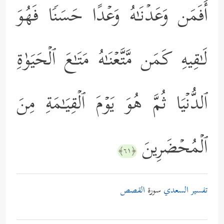
أَفَمَن وَعَدۡنَـٰهُ وَعۡدًا حَسَنࣰا فَهُوَ
لَـٰقِیهِ كَمَن مَّتَّعۡنَـٰهُ مَتَـٰعَ ٱلۡحَیَوٰةِ
ٱلدُّنۡیَا ثُمَّ هُوَ یَوۡمَ ٱلۡقِیَـٰمَةِ مِنَ
ٱلۡمُحۡضَرِینَ
﴿٦١﴾
تفسير السعدي
سورة
القصص