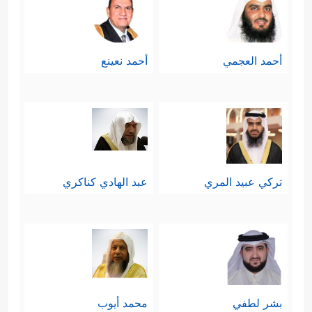
أحمد العجمي
أحمد نعينع
تركي عبيد المري
عبد الهادي كناكري
بشر لطفي
محمد أيوب