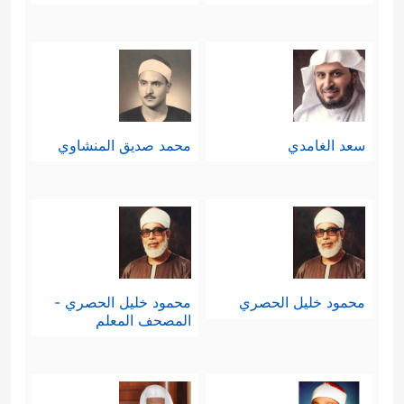
سعد الغامدي
محمد صديق المنشاوي
محمود خليل الحصري
محمود خليل الحصري -
المصحف المعلم