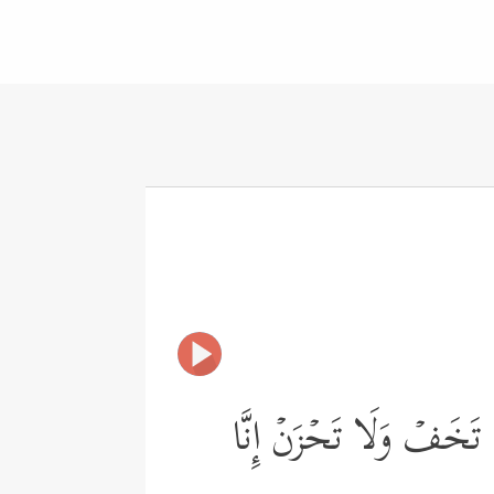
 تَخَفۡ وَلَا تَحۡزَنۡ إِنَّا