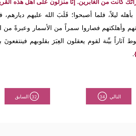
َّ امرأتَكَ كانت من الغابرين. إنَّا منزلون على أهل هذه القر
َ بأهله ليلاً، فلما أصبحوا؛ قَلَبَ الله عليهم ديارهم
دتهم وأهلكتهم فصاروا سمراً من الأسمار وعبرةً من ا
 آثاراً بيِّنة لقوم يعقلون العِبَرَ بقلوبهم فينتفعونَ
.
التالي
السابق
32
34