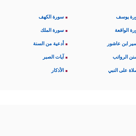
رة يوسف
سورة الكهف
ة الواقعة
سورة الملك
ير ابن عاشور
أدعية من السنة
نن الرواتب
آيات الصبر
لاة على النبي
الأذكار