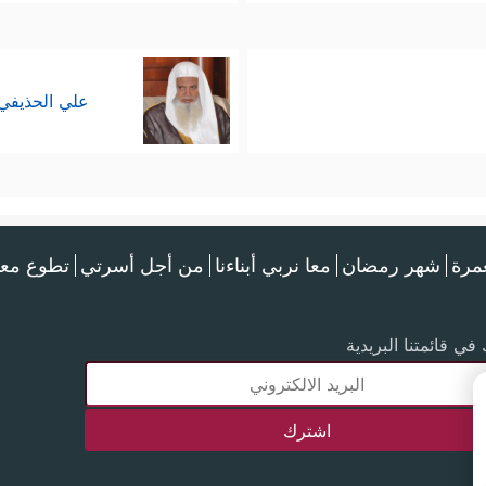
علي الحذيفي
عمرة
شهر رمضان
معا نربي أبناءنا
من أجل أسرتي
تطوع معن
في قائمتنا البريدية