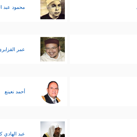
محمود عبد ا
عمر القزابري
أحمد نعينع
عبد الهادي ك