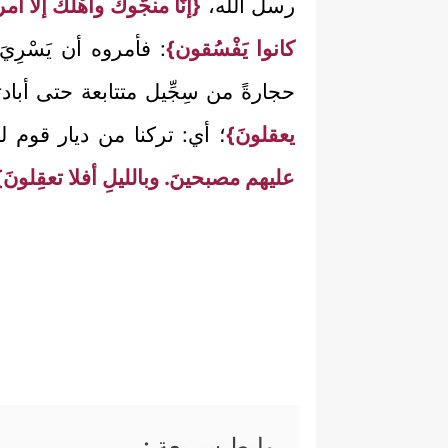
رسل الله،
{إنَّا منجُّوك وأهْلَكَ إلا
كانوا يَفْسُقون}
: فأمروه أن يَسْرِي
حجارةً من سِجِّيل متتابعة حتى أبا
يعقلونَ}
؛ أي: تركنا من ديار قوم لوط
عليهم مصبحينَ. وبالليلِ أفلا تعقِلونَ}
روابط سريعة :