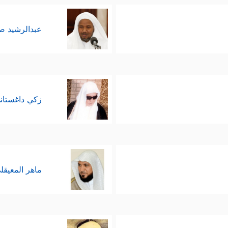
عبدالرشيد 
زكي داغستان
ماهر المعيقل