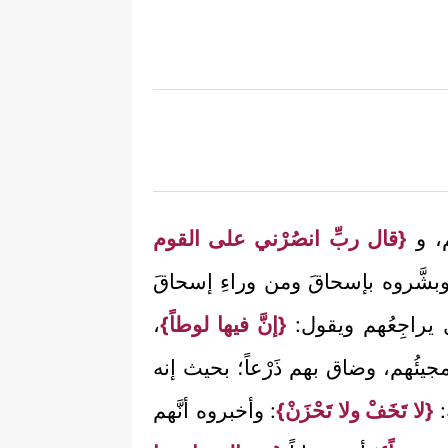
م، و
{قال ربِّ انصُرْني على القوم
 وبشَّروه بإسحاقَ ومن وراءِ إسحاقَ
 يراجِعُهم ويقول:
{إنَّ فيها لوطاً}
،
مجيئُهم، وضاق بهم ذَرْعاً؛ بحيث إنه
:
{لا تَخَفْ ولا تَحْزَنْ}
: وأخبروه أنَّهم