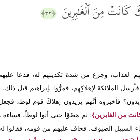
َكَ كَانَتۡ مِنَ ٱلۡغَـٰبِرِینَ
﴿٣٣﴾
قهم العذاب، وجزع من شدة تكذيبهم له، فدعا عليه
أرسل الملائكةَ لإهلاكِهِم، فمرُّوا بإبراهيم قبل ذلك،
يدون؟ فأخبروه أنَّهم يريدون إهلاكَ قوم لوط، فجعل
رأتَه كانت من الغابرين}
: ثم مَضَوْا حتى أتوا لوطاً، فساءه 
أبناء السبيل الضيوف، فخاف عليهم من قومه، فقالوا له