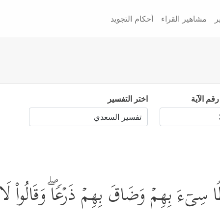
ر
مشاهير القراء
أحكام التجويد
رقم الآية
اختر التفسير
ࣰا سِیۤءَ بِهِمۡ وَضَاقَ بِهِمۡ ذَرۡعࣰاۖ وَقَالُواْ لَا