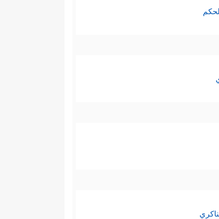
لحكم
ناكري