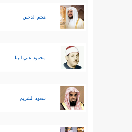
هيثم الدخين
محمود علي البنا
سعود الشريم