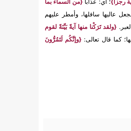
ية رجزاً}
؛ أي: عذاباً
{من السماء بما
، فجعل عاليها سافلها، وأمطر عليهم
لعبر.
{ولقد تَرَكْنا منها آيةً بَيِّنَةً لقوم
 بها؛ كما قال تعالى:
{وإنَّكُم لَتَمُرُّونَ