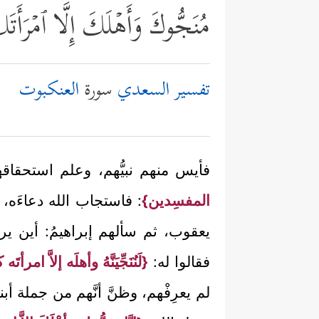
مُنَجُّوكَ وَأَهۡلَكَ إِلَّا ٱمۡرَأَت
تفسير السعدي
سورة
العنكبوت
فأيس منهم نبيُّهم، وعلم استحقا
المفسِدين}
: فاستجاب الله دعاءَه، ف
يعقوب، ثم سألهم إبراهيمُ: أين ير
فقالوا له:
{لَنُنَجِّيَنَّهُ وأهلَه إلاَّ ام
لم يعرِفْهم، وظنَّ أنَّهم من جملة 