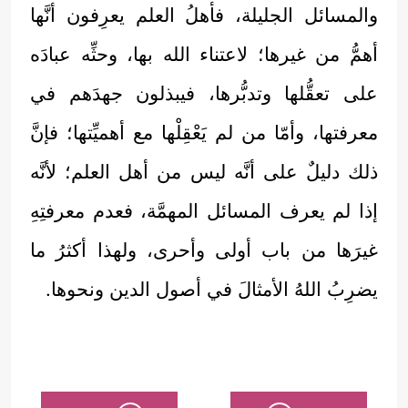
والمسائل الجليلة، فأهلُ العلم يعرِفون أنَّها
أهمُّ من غيرها؛ لاعتناء الله بها، وحثِّه عبادَه
على تعقُّلها وتدبُّرها، فيبذلون جهدَهم في
معرفتها، وأمّا من لم يَعْقِلْها مع أهميِّتها؛ فإنَّ
ذلك دليلٌ على أنَّه ليس من أهل العلم؛ لأنَّه
إذا لم يعرف المسائل المهمَّة، فعدم معرفتِهِ
غيرَها من باب أولى وأحرى، ولهذا أكثرُ ما
يضرِبُ اللهُ الأمثالَ في أصول الدين ونحوها.