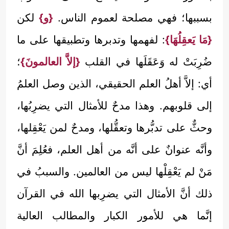
بسببها؛ فهي مصلحة لعموم الناس.
{و}
لكن
{مَا يَعقِلُهَا}
: لفهمها وتدبرها وتطبيقها على ما
ضُرِبَتْ له وَعَقَلَها في القلب
{إلاَّ العالمونَ}
؛
أي: إلاَّ أهلُ العلم الحقيقي، الذين وصل العلمُ
إلى قلوبهم. وهذا مدحٌ للأمثال التي يضرِبُها،
وحثٌّ على تدبُّرها وتعقُّلها، ومدحٌ لمن يَعْقِلها،
وأنَّه عنوانٌ على أنَّه من أهل العلم، فعُلِمَ أنَّ
مَنْ لم يَعْقِلْها ليس من العالمين. والسببُ في
ذلك أنَّ الأمثال التي يضرِبها الله في القرآن
إنَّما هي للأمور الكبار والمطالب العالية