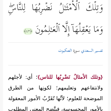
وَتِلۡكَ ٱلۡأَمۡثَـٰلُ نَضۡرِبُهَا لِلنَّاسِۖ
وَمَا یَعۡقِلُهَاۤ إِلَّا ٱلۡعَـٰلِمُونَ
﴿٤٣﴾
تفسير السعدي
سورة
العنكبوت
{وتلك الأمثالُ نَضْرِبُها للناس}
؛ أي: لأجلهم
ولانتفاعهم وتعليمهم؛ لكونِها من الطرق
الموضحة للعلوم؛ لأنَّها تُقَرِّبُ الأمور المعقولة
بالأمور المحسوسة، فيتَّضح المعنى المطلوب