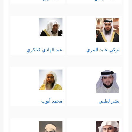
تركي عبيد المري
عبد الهادي كناكري
بشر لطفي
محمد أيوب