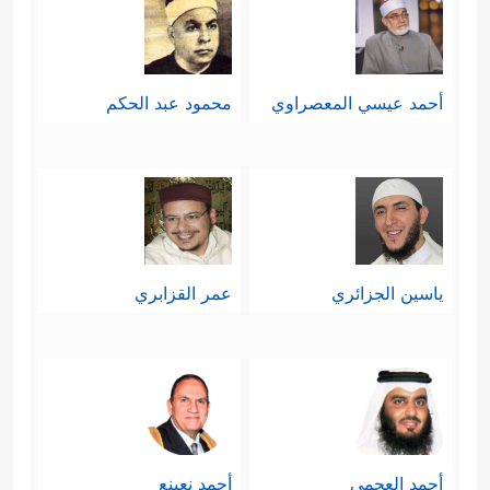
أحمد عيسي المعصراوي
محمود عبد الحكم
ياسين الجزائري
عمر القزابري
أحمد العجمي
أحمد نعينع