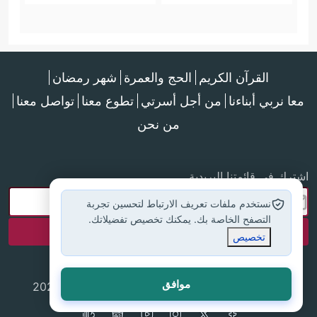
القرآن الكريم
الحج والعمرة
شهر رمضان
معا نربي أبناءنا
من أجل أسرتي
تطوع معنا
تواصل معنا
من نحن
اشترك في قائمتنا البريدية
نستخدم ملفات تعريف الارتباط لتحسين تجربة
التصفح الخاصة بك. يمكنك تخصيص تفضيلاتك.
تخصيص
موافق
جميع الحقوق محفوظة لموقع إسلام أون لاين © 2025