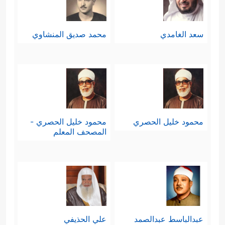
سعد الغامدي
محمد صديق المنشاوي
محمود خليل الحصري
محمود خليل الحصري -
المصحف المعلم
عبدالباسط عبدالصمد
علي الحذيفي