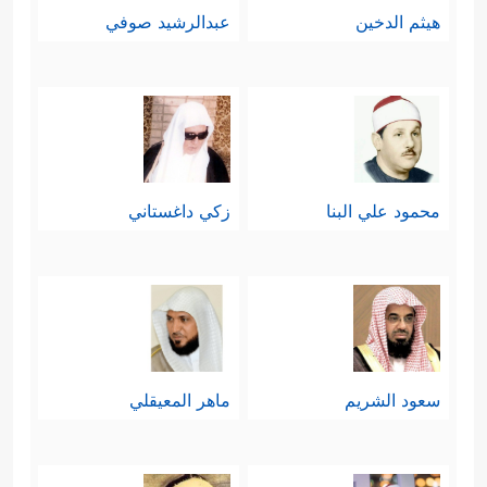
هيثم الدخين
عبدالرشيد صوفي
محمود علي البنا
زكي داغستاني
سعود الشريم
ماهر المعيقلي