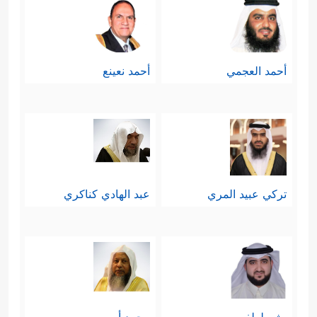
أحمد العجمي
أحمد نعينع
تركي عبيد المري
عبد الهادي كناكري