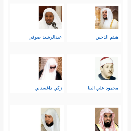
هيثم الدخين
عبدالرشيد صوفي
محمود علي البنا
زكي داغستاني