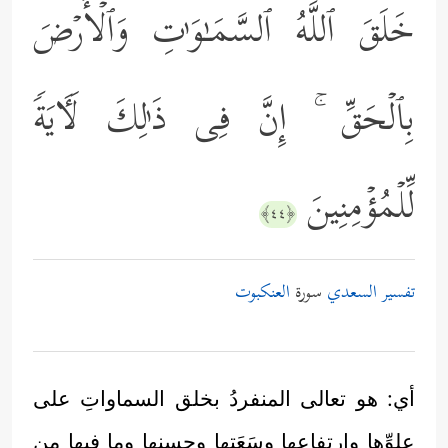
خَلَقَ ٱللَّهُ ٱلسَّمَـٰوَ ٰ⁠تِ وَٱلۡأَرۡضَ
بِٱلۡحَقِّ ۚ إِنَّ فِی ذَ ٰ⁠لِكَ لَـَٔایَةࣰ
لِّلۡمُؤۡمِنِینَ
﴿٤٤﴾
تفسير السعدي
سورة
العنكبوت
أي: هو تعالى المنفردُ بخلق السماواتِ على
علوِّها وارتفاعها وسَعَتِها وحسنها وما فيها من