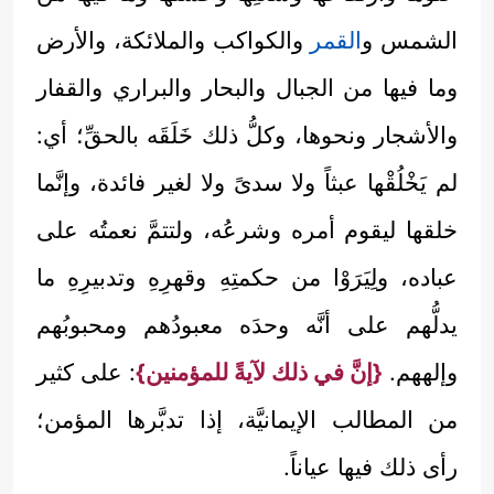
الشمس و
القمر
والكواكب والملائكة، والأرض
وما فيها من الجبال والبحار والبراري والقفار
والأشجار ونحوها، وكلُّ ذلك خَلَقَه بالحقِّ؛ أي:
لم يَخْلُقْها عبثاً ولا سدىً ولا لغير فائدة، وإنَّما
خلقها ليقوم أمره وشرعُه، ولتتمَّ نعمتُه على
عباده، ولِيَرَوْا من حكمتِهِ وقهرِهِ وتدبيرِهِ ما
يدلُّهم على أنَّه وحدَه معبودُهم ومحبوبُهم
وإلههم.
{إنَّ في ذلك لآيةً للمؤمنين}
: على كثير
من المطالب الإيمانيَّة، إذا تدبَّرها المؤمن؛
رأى ذلك فيها عياناً.