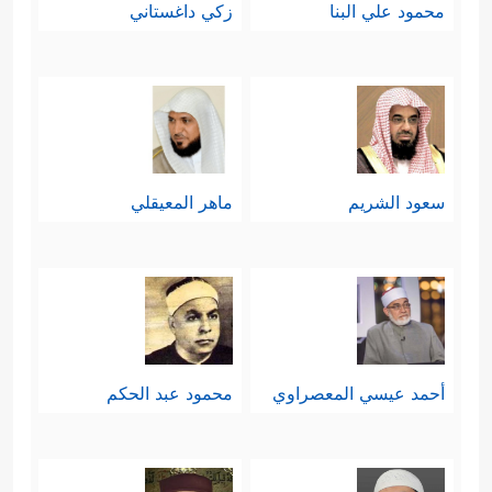
محمود علي البنا
زكي داغستاني
سعود الشريم
ماهر المعيقلي
أحمد عيسي المعصراوي
محمود عبد الحكم