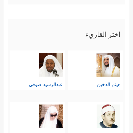
اختر القاريء
هيثم الدخين
عبدالرشيد صوفي