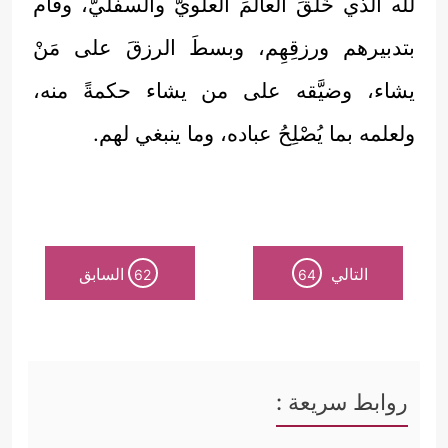
لله الذي خَلَقَ العالمَ العلويَّ والسفليَّ، وقام
بتدبيرهم ورزقِهِم، وبسطَ الرزقَ على مَنْ
يشاء، وضيَّقه على من يشاء حكمةً منه،
ولعلمه بما يُصْلِحُ عباده، وما ينبغي لهم.
التالي
السابق
62
64
روابط سريعة :