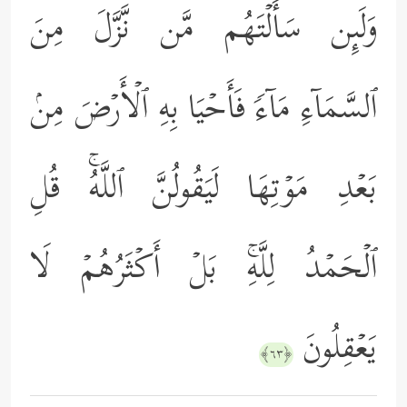
وَلَىِٕن سَأَلۡتَهُم مَّن نَّزَّلَ مِنَ
ٱلسَّمَاۤءِ مَاۤءࣰ فَأَحۡیَا بِهِ ٱلۡأَرۡضَ مِنۢ
بَعۡدِ مَوۡتِهَا لَیَقُولُنَّ ٱللَّهُۚ قُلِ
ٱلۡحَمۡدُ لِلَّهِۚ بَلۡ أَكۡثَرُهُمۡ لَا
یَعۡقِلُونَ
﴿٦٣﴾