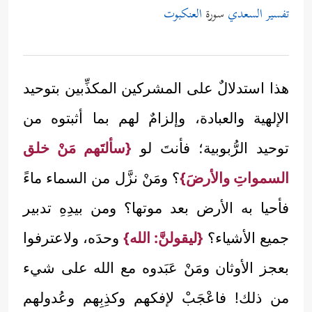
تفسير السعدي
سورة
العنكبوت
هذا استدلالٌ على المشركين المكذِّبين بتوحيد
الإلهية والعبادة، وإلزامٌ لهم بما أثبتوه من
توحيد الرُّبوبية؛ فأنتَ لو
{سألتَهم مَنْ خلق
السمواتِ والأرضَ}
؟ ومَنْ نزَّل من السماء ماءً
فأحيا به الأرض بعد موتها؟ ومن بيدِهِ تدبير
جميع الأشياء؟
{ليقولنَّ: الله}
وحدَه، ولاعترفوا
بعجز الأوثان ومَنْ عَبَدوه مع الله على شيء
من ذلك! فاعْجَبْ لإفكهم وكذِبِهم وعُدولهم