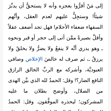
إلى مَنْ أقرُّوا بعجزه وأنه لا يستحقُّ أن يدبِّرَ
شيئاً! وستجِلُّ عليهم لعدم العقل، وأنَّهم
السفهاء ضعفاء الأحلام! فهل تجد أضعف عقلاً
وأقلَّ بصيرةً ممَّن أتى إلى حجر أو قبر ونحوه
ـ وهو يدري أنَّه لا ينفعُ ولا يضرُّ ولا يخلقُ ولا
يرزقُ ـ، ثم صرف له خالصَ
الإخلاص
وصافي
العبوديَّة، وأشركه مع الربِّ الخالق الرازق
النافع الضار؟! وقل: الحمدُ لله الذي بيَّن الهدى
من الضلال، وأوضح بطلان ما عليه
المشركون؛ ليحذره الموفَّقون. وقل: الحمدُ