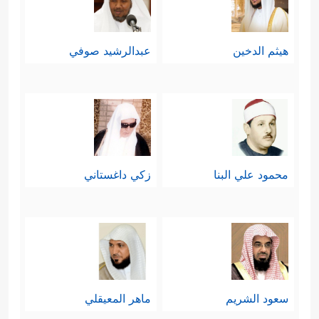
هيثم الدخين
عبدالرشيد صوفي
محمود علي البنا
زكي داغستاني
سعود الشريم
ماهر المعيقلي