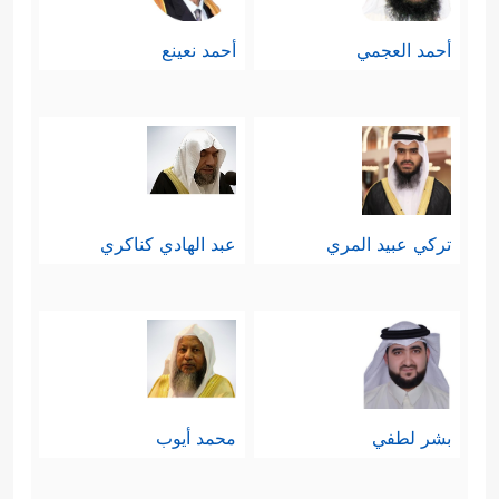
أحمد العجمي
أحمد نعينع
تركي عبيد المري
عبد الهادي كناكري
بشر لطفي
محمد أيوب