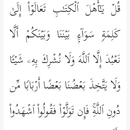
قُلۡ یَـٰۤأَهۡلَ ٱلۡكِتَـٰبِ تَعَالَوۡاْ إِلَىٰ
كَلِمَةࣲ سَوَاۤءِۭ بَیۡنَنَا وَبَیۡنَكُمۡ أَلَّا
نَعۡبُدَ إِلَّا ٱللَّهَ وَلَا نُشۡرِكَ بِهِۦ شَیۡـࣰٔا
وَلَا یَتَّخِذَ بَعۡضُنَا بَعۡضًا أَرۡبَابࣰا مِّن
دُونِ ٱللَّهِۚ فَإِن تَوَلَّوۡاْ فَقُولُواْ ٱشۡهَدُواْ