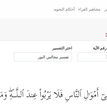
ر
مشاهير القراء
أحكام التجويد
رقم الآية
اختر التفسير
ْ فِیۤ أَمۡوَ ٰ⁠لِ ٱلنَّاسِ فَلَا یَرۡبُواْ عِندَ ٱلـلَّــهِۖ وَ