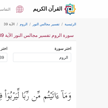
القرآن الكريم
التفاسي
الرئيسية
تفسير مجالس النور
الروم
الآية 39
سورة الروم تفسير مجالس النور الآية 39
اختر سورة
اختر 
وَمَاۤ ءَاتَیۡتُم مِّن رِّبࣰا لِّیَرۡبُوَا