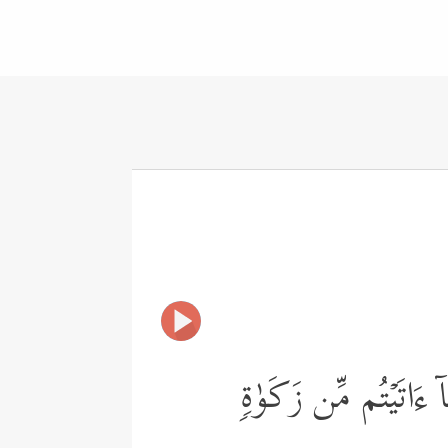
مَاۤ ءَاتَیۡتُم مِّن زَكَوٰةࣲ