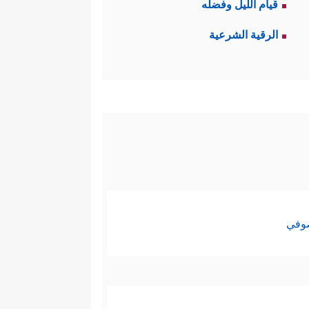
﴿فَـَٔاتِ ذَا ٱلۡقُرۡبَىٰ حَقَّهُۥ
ت به السبيل
قيام الليل وفضله
الرقية الشرعية
رۡبُواْ عِندَ ٱلـلَّــهِۖ﴾
فالربا يمحق البركة،
طِّد العلاقةَ بين الغني والفقير،
ْلَــٰۤىِٕكَ هُمُ ٱلۡمُضۡعِفُونَ﴾
.
ۡ ثُمَّ رَزَقَكُمۡ ثُمَّ یُمِیتُكُمۡ ثُمَّ یُحۡیِیكُمۡۖ هَلۡ
تلتقي عليه المنظومتان العقديَّة
صوفي
ما زرع، على مُستوى الأفراد والدول
عُونَ﴾
﴿مَن كَفَرَ فَعَلَیۡهِ كُفۡرُهُۥ ۖ وَمَنۡ عَمِلَ
،