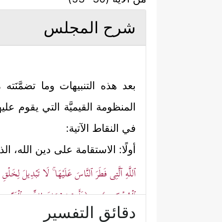
شرح المجلس
بعد هذه التنبيهات وما تضمَّنَت
المنظومة القيميَّة التي يقوم عل
في النقاط الآتية:
أولًا: الاستقامة على دين الله، ال
ٱللَّهِ ٱلَّتِی فَطَرَ ٱلنَّاسَ عَلَيْهَا ۚ لَا تَبۡدِیلَ لِخَلۡقِ ٱل
ٱلۡمُشۡرِكِینَ﴾
﴿فَأَقِمۡ وَجۡهَكَ لِلدِّینِ ٱلۡقَیِّمِ مِن ق
،
دقائق التفسير
وهنا تنبيهٌ إلى التلازُم والتكام