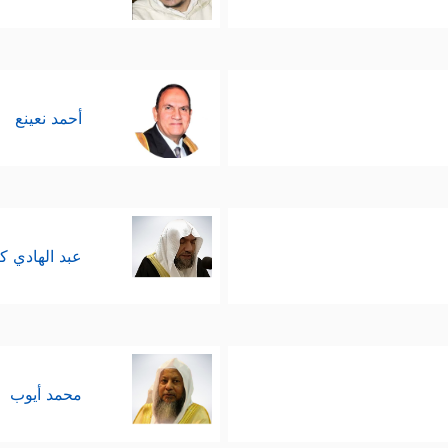
لَّوۡاْ مُدۡبِرِینَ ﭦوَمَاۤ أَنتَ بِهَـٰدِ ٱلۡعُمۡیِ عَن ضَلَـٰلَتِهِمۡۖ إِن تُسۡمِعُ إِلَّا مَن یُؤۡمِنُ 
أحمد نعينع
عبد الهادي ك
محمد أيوب