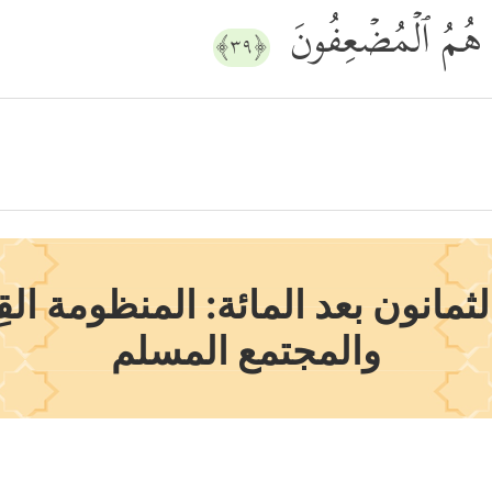
ِٕكَ هُمُ ٱلۡمُضۡعِفُونَ
﴿٣٩﴾
انون بعد المائة: المنظومة القِيم
والمجتمع المسلم