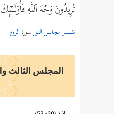
تُرِیدُونَ وَجۡهَ ٱللَّهِ فَأُوْلَــٰۤى
تفسير مجالس النور
سورة
الروم
المجلس الثالث والثم
من الآية (30- 53)