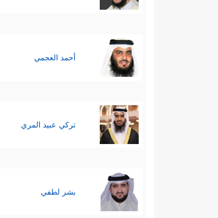
تُسۡمِعُ ٱلۡمَوۡتَىٰ وَلَا تُسۡمِعُ ٱلصُّمَّ ٱلدُّعَاۤءَ إِذَا وَ
أحمد العجمي
تركي عبيد المري
بشر لطفي