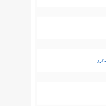
بِـَٔایَـٰتِنَا فَهُم مُّسۡلِمُونَ﴾
.
ناكري