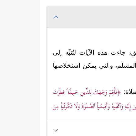
 جاءت هذه الآيات لتُنبِّه إلى
ع المسلم، والتي يمكن استخلاصها
﴿فَأَقِمۡ وَجۡهَكَ لِلدِّینِ حَنِیفࣰا ۚ فِطۡرَتَ
صلاة:
لَیۡهِ وَٱتَّقُوهُ وَأَقِیمُواْ ٱلصَّلَوٰةَ وَلَا تَكُونُواْ مِنَ
َّة التي خلقه الله عليها كما هي