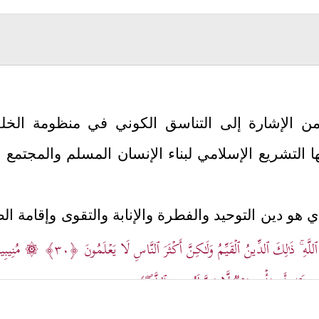
ه من الإشارة إلى التناسق الكوني في منظومة الخلق،
يها التشريع الإسلامي لبناء الإنسان المسلم والمجتم
ذي هو دين التوحيد والفطرة والإنابة والتقوى وإقامة ال
لَّهِ ۚ ذَ ٰ⁠لِكَ ٱلدِّینُ ٱلۡقَیِّمُ وَلَـٰكِنَّ أَكۡثَرَ ٱلنَّاسِ لَا یَعۡلَمُونَ
﴿٣٠﴾
۞ مُنِیبِینَ إِ
َبۡلِ أَن یَأۡتِیَ یَوۡمࣱ لَّا مَرَدَّ لَهُۥ مِنَ ٱلـلَّــهِۖ﴾
.
ُل بين الدين والفطرة؛ إذ الفطرة صورة الإنسان المعنوي