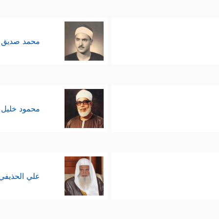
محمد صديق 
محمود خليل 
علي الحذيفي