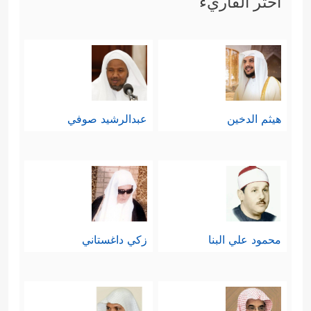
اختر القاريء
هيثم الدخين
عبدالرشيد صوفي
محمود علي البنا
زكي داغستاني