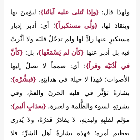
ولهذا قال:
{وإذا تُتلى عليه آياتُنا}
: ليؤمنَ بها
وينقادَ لها،
{ولَّى مستكبراً}
؛ أي: أدبر إدبار
مستكبرٍ عنها رادٍّ لها ولم تدخُلْ قلبَه ولا أثَّرتْ
فيه بل أدبر عنها
{كأن لم يَسْمَعْها}
، بل:
{كأنَّ
في أذُنَيْه وقراً}
؛ أي: صمماً لا تصلُ إليها
الأصوات؛ فهذا لا حيلة في هدايتِهِ.
{فبشِّرْه}
:
بشارةً تؤثِّر في قلبه الحزنَ والغمَّ، وفي
بشرتِهِ السوء والظُّلمة والغبرة،
{بعذابٍ أليم}
:
مؤلم لقلبِهِ ولبدنِهِ، لا يقادَرُ قدرُهُ، ولا يُدرى
بعظيم أمره؛ فهذه بشارةُ أهل الشرِّ؛ فلا