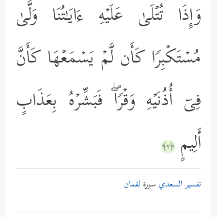
وَإِذَا تُتۡلَىٰ عَلَیۡهِ ءَایَـٰتُنَا وَلَّىٰ
مُسۡتَكۡبِرࣰا كَأَن لَّمۡ یَسۡمَعۡهَا كَأَنَّ
فِیۤ أُذُنَیۡهِ وَقۡرࣰاۖ فَبَشِّرۡهُ بِعَذَابٍ
أَلِیمٍ
﴿٧﴾
تفسير السعدي
سورة
لقمان