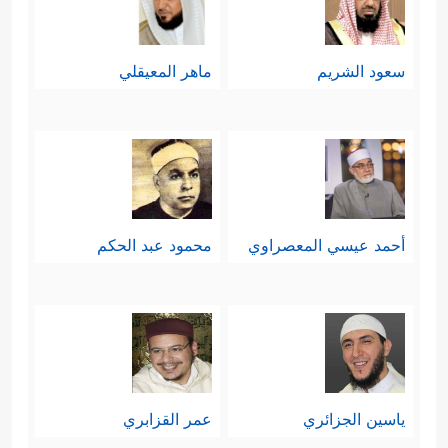
سعود الشريم
ماهر المعيقلي
أحمد عيسي المعصراوي
محمود عبد الحكم
ياسين الجزائري
عمر القزابري